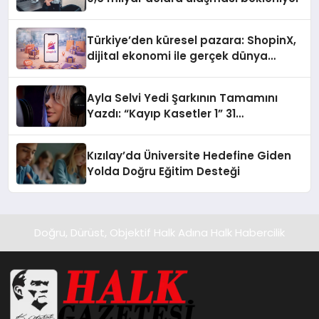
Türkiye’den küresel pazara: ShopinX,
dijital ekonomi ile gerçek dünya
alışverişini bir araya getirmeyi
hedefliyor
Ayla Selvi Yedi Şarkının Tamamını
Yazdı: “Kayıp Kasetler 1” 31
Temmuz’da Yayında
Kızılay’da Üniversite Hedefine Giden
Yolda Doğru Eğitim Desteği
Doğru, Dürüst, Objektif Halk Adına Halk Habercilik