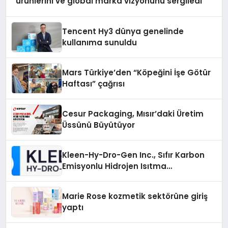
ürünlerini ve global marka vizyonunu sergiledi
Tencent Hy3 dünya genelinde
kullanıma sunuldu
Mars Türkiye’den “Köpeğini İşe Götür
Haftası” çağrısı
Cesur Packaging, Mısır’daki Üretim
Üssünü Büyütüyor
Kleen-Hy-Dro-Gen Inc., Sıfır Karbon
Emisyonlu Hidrojen Isıtma
Teknolojisinde ISO ve TSSA
Düzenleyici Onaylarını Aldı
Marie Rose kozmetik sektörüne giriş
yaptı