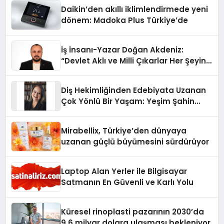
Daikin’den akıllı iklimlendirmede yeni
dönem: Madoka Plus Türkiye’de
İş İnsanı-Yazar Doğan Akdeniz:
“Devlet Aklı ve Milli Çıkarlar Her Şeyin
Üzerindedir”
Diş Hekimliğinden Edebiyata Uzanan
Çok Yönlü Bir Yaşam: Yeşim Şahin
Yaman
Mirabellix, Türkiye’den dünyaya
uzanan güçlü büyümesini sürdürüyor
Laptop Alan Yerler ile Bilgisayar
Satmanın En Güvenli ve Karlı Yolu
Küresel rinoplasti pazarının 2030’da
9,6 milyar dolara ulaşması bekleniyor