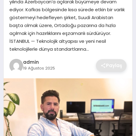
yılında Azerbaycan’a açılarak büyümeye devam
SIYASET
ediyor. Kafkas bölgesinde kısa sürede etkin bir varlık
göstermeyi hedefleyen şirket, Suudi Arabistan
SPOR
başta olmak üzere, Ortadoğu pazarına da hızla
açılmak için hazırlıklarını eşzamanlı sürdürüyor.
TEKNOLOJI
İSTANBUL — Teknolojik altyapısı ve yeni nesil
teknolojilerle dünya standartlarına…
YAŞAM
admin
Paylaş
19 Ağustos 2025