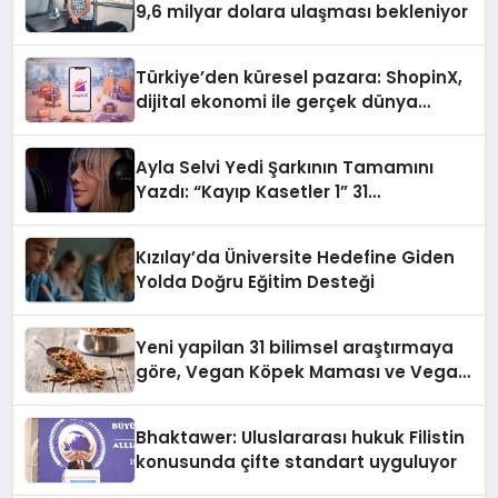
9,6 milyar dolara ulaşması bekleniyor
Türkiye’den küresel pazara: ShopinX,
dijital ekonomi ile gerçek dünya
alışverişini bir araya getirmeyi
hedefliyor
Ayla Selvi Yedi Şarkının Tamamını
Yazdı: “Kayıp Kasetler 1” 31
Temmuz’da Yayında
Kızılay’da Üniversite Hedefine Giden
Yolda Doğru Eğitim Desteği
Yeni yapilan 31 bilimsel araştırmaya
göre, Vegan Köpek Maması ve Vegan
Kedi Mamasının İyi Sindirildiğini
Ortaya Koydu
Bhaktawer: Uluslararası hukuk Filistin
konusunda çifte standart uyguluyor