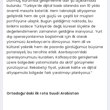
Durmuş, kurumsal gelişimlerine dair şu açıklamada
bulundu: “Türkiye’de dijital baskı alanında son 10 yılda
önemli mesafe katettik. Hem teknolojik altyapımızı
geliştirdik hem de çok güçlü ve çeşitli bir müşteri
portföyüne ulaştık. Bugün geldiğimiz noktada, bu
birikimi sadece Türkiye’de değil, küresel ölçekte de
değerlendirmenin zamanının geldiğine inanıyoruz. Yurt
dışı operasyonlarımızı başlatmak için ilk olarak
yönümüzü Azerbaycan’a dönüyoruz. Hem dil ve
kültürel yakınlık hem de pazarda gördüğümüz büyüme
potansiyeli, bu tercihte etkili. Azerbaycan’daki
operasyonumuzu kurarken, Kafkasya’da genişlemek
üzere bölgedeki yatırımcılarla da aktif görüşmeler
yürütüyoruz. Rekabetçi fiyat, yüksek kalite ve dijital
altyapımızla bölgede fark yaratmayı planlıyoruz.”
Ortadoğu’daki ilk rota Suudi Arabistan