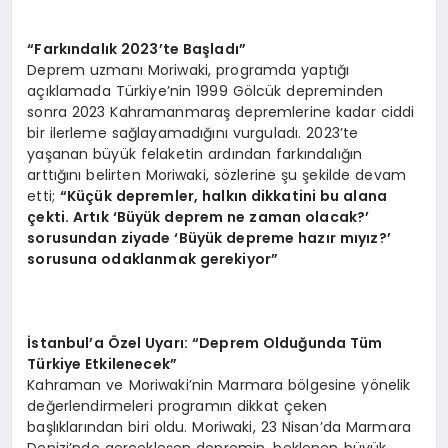
“
Farkı
ndal
ık 2023
’
te Ba
şladı”
Deprem uzmanı Moriwaki, programda yaptığı
açıklamada Türkiye’nin 1999 Gölcük depreminden
sonra 2023 Kahramanmaraş depremlerine kadar ciddi
bir ilerleme sağlayamadığını vurguladı. 2023’te
yaşanan büyük felaketin ardından farkındalığın
arttığını belirten Moriwaki, sözlerine şu şekilde devam
etti;
“
Küçük depremler, halkın dikkatini bu alana
çekti. Artı
k ‘B
üyük deprem ne zaman olacak?’
sorusundan ziyade ‘Büyük depreme hazır mıyız?’
sorusuna odaklanmak gerekiyor”
İstanbul
’
a Özel Uyarı:
“
Deprem Olduğunda Tü
m
T
ürkiye Etkilenecek”
Kahraman ve Moriwaki’nin Marmara bölgesine yönelik
değerlendirmeleri programın dikkat çeken
başlıklarından biri oldu. Moriwaki, 23 Nisan’da Marmara
Denizi’nde gerçekleşen depremin, beklenen büyük