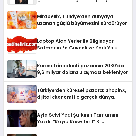
Yaman
Mirabellix, Türkiye’den dünyaya
uzanan güçlü büyümesini sürdürüyor
Laptop Alan Yerler ile Bilgisayar
Satmanın En Güvenli ve Karlı Yolu
Küresel rinoplasti pazarının 2030’da
9,6 milyar dolara ulaşması bekleniyor
Türkiye’den küresel pazara: ShopinX,
dijital ekonomi ile gerçek dünya
alışverişini bir araya getirmeyi
hedefliyor
Ayla Selvi Yedi Şarkının Tamamını
Yazdı: “Kayıp Kasetler 1” 31
Temmuz’da Yayında