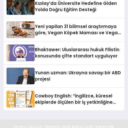
Kızılay’da Üniversite Hedefine Giden
Yolda Doğru Eğitim Desteği
Yeni yapilan 31 bilimsel araştırmaya
göre, Vegan Köpek Maması ve Vegan
Kedi Mamasının İyi Sindirildiğini
Ortaya Koydu
Bhaktawer: Uluslararası hukuk Filistin
konusunda çifte standart uyguluyor
Yunan uzman: Ukrayna savaşı bir ABD
projesi
Cowboy English: “İngilizce, küresel
ekiplerde ölçülen bir iş yetkinliğine
dönüşüyor”
Doğru, Dürüst, Objektif Halk Adına Halk Habercilik