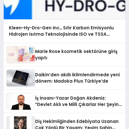
Kleen-Hy-Dro-Gen Inc., Sıfır Karbon Emisyonlu
Hidrojen Isıtma Teknolojisinde ISO ve TSSA
Düzenleyici Onaylarını Aldı
Marie Rose kozmetik sektörüne giriş
yaptı
Daikin’den akıllı iklimlendirmede yeni
dönem: Madoka Plus Türkiye’de
İş İnsanı-Yazar Doğan Akdeniz:
“Devlet Aklı ve Milli Çıkarlar Her Şeyin
Üzerindedir”
Diş Hekimliğinden Edebiyata Uzanan
Çok Yönlü Bir Yaşam: Yeşim Şahin