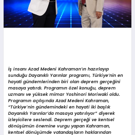
İş insanı Azad Medeni Kahraman’ın hazırlayıp
sunduğu Dayanıklı Yarınlar programı, Türkiye
’
nin en
hayati gündemlerinden biri olan deprem gerçeğini
masaya yatırdı. Programın
ö
zel konuğu, deprem
uzmanı ve yüksek mimar Yoshinori Moriwaki oldu.
Programın açılışında Azad Medeni Kahraman,
“
Türkiye’nin gündemindeki en hayati iki başlık
Dayanıklı Yarınlar
’
da masaya yatırılıyor” diyerek
izleyicilere seslendi. Deprem gerçeği ve kentsel
d
ö
nüşümün
ö
nemine vurgu yapan Kahraman,
kentsel d
ö
nüşümde vatandaşların haklarından