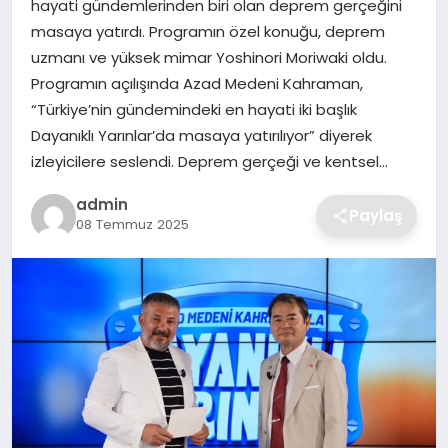
hayati gündemlerinden biri olan deprem gerçeğini
SIYASET
masaya yatırdı. Programın özel konuğu, deprem
uzmanı ve yüksek mimar Yoshinori Moriwaki oldu.
SPOR
Programın açılışında Azad Medeni Kahraman,
“Türkiye’nin gündemindeki en hayati iki başlık
TEKNOLOJI
Dayanıklı Yarınlar’da masaya yatırılıyor” diyerek
izleyicilere seslendi. Deprem gerçeği ve kentsel…
YAŞAM
admin
Paylaş
08 Temmuz 2025