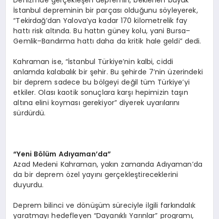
İstanbul depreminin bir parçası olduğunu söyleyerek,
“Tekirdağ’dan Yalova’ya kadar 170 kilometrelik fay
hattı risk altında. Bu hattın güney kolu, yani Bursa–
Gemlik–Bandırma hattı daha da kritik hale geldi” dedi.
Kahraman ise, “İstanbul Türkiye’nin kalbi, ciddi
anlamda kalabalık bir şehir. Bu şehirde 7’nin üzerindeki
bir deprem sadece bu bölgeyi değil tüm Türkiye’yi
etkiler. Olası kaotik sonuçlara karşı hepimizin taşın
altına elini koyması gerekiyor” diyerek uyarılarını
sürdürdü.
“
Yeni B
ö
lü
m Ad
ıyaman
’
da”
Azad Medeni Kahraman, yakın zamanda Adıyaman’da
da bir deprem özel yayını gerçekleştireceklerini
duyurdu.
Deprem bilinci ve dönüşüm süreciyle ilgili farkındalık
yaratmayı hedefleyen “Dayanıklı Yarınlar” programı,