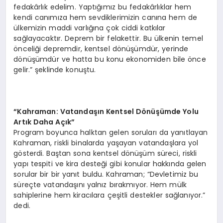
fedakârlık edelim. Yaptığımız bu fedakârlıklar hem
kendi canımıza hem sevdiklerimizin canına hem de
ülkemizin maddi varlığına çok ciddi katkılar
sağlayacaktır. Deprem bir felakettir. Bu ülkenin temel
önceliği depremdir, kentsel dönüşümdür, yerinde
dönüşümdür ve hatta bu konu ekonomiden bile önce
gelir.” şeklinde konuştu.
“
Kahraman: Vatandaşı
n Kentsel D
ö
nüşümde Yolu
Artık Daha Açık”
Program boyunca halktan gelen soruları da yanıtlayan
Kahraman, riskli binalarda yaşayan vatandaşlara yol
gösterdi. Baştan sona kentsel dönüşüm süreci, riskli
yapı tespiti ve kira desteği gibi konular hakkında gelen
sorular bir bir yanıt buldu. Kahraman; “Devletimiz bu
süreçte vatandaşını yalnız bırakmıyor. Hem mülk
sahiplerine hem kiracılara çeşitli destekler sağlanıyor.”
dedi.