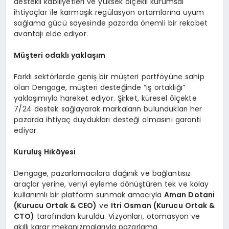
destekli kabiliyetleri ve yüksek ölçekli kurumsal
ihtiyaçlar ile karmaşık regülasyon ortamlarına uyum
sağlama gücü sayesinde pazarda önemli bir rekabet
avantajı elde ediyor.
Müşteri odaklı yaklaşım
Farklı sektörlerde geniş bir müşteri portföyüne sahip
olan Dengage, müşteri desteğinde “iş ortaklığı”
yaklaşımıyla hareket ediyor. Şirket, küresel ölçekte
7/24 destek sağlayarak markaların bulundukları her
pazarda ihtiyaç duydukları desteği almasını garanti
ediyor.
Kuruluş Hikâyesi
Dengage, pazarlamacılara dağınık ve bağlantısız
araçlar yerine, veriyi eyleme dönüştüren tek ve kolay
kullanımlı bir platform sunmak amacıyla
Aman Dotani
(Kurucu Ortak & CEO)
ve
Itri Osman (Kurucu Ortak &
CTO)
tarafından kuruldu. Vizyonları, otomasyon ve
akıllı karar mekanizmalarıyla pazarlama