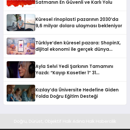
Satmanın En Güvenli ve Karlı Yolu
Küresel rinoplasti pazarının 2030’da
9,6 milyar dolara ulaşması bekleniyor
Türkiye’den küresel pazara: ShopinX,
dijital ekonomi ile gerçek dünya
alışverişini bir araya getirmeyi
hedefliyor
Ayla Selvi Yedi Şarkının Tamamını
Yazdı: “Kayıp Kasetler 1” 31
Temmuz’da Yayında
Kızılay’da Üniversite Hedefine Giden
Yolda Doğru Eğitim Desteği
Doğru, Dürüst, Objektif Halk Adına Halk Habercilik