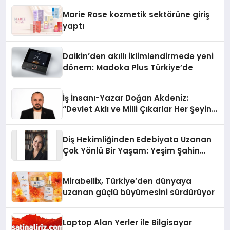
Düzenleyici Onaylarını Aldı
Marie Rose kozmetik sektörüne giriş
yaptı
Daikin’den akıllı iklimlendirmede yeni
dönem: Madoka Plus Türkiye’de
İş İnsanı-Yazar Doğan Akdeniz:
“Devlet Aklı ve Milli Çıkarlar Her Şeyin
Üzerindedir”
Diş Hekimliğinden Edebiyata Uzanan
Çok Yönlü Bir Yaşam: Yeşim Şahin
Yaman
Mirabellix, Türkiye’den dünyaya
uzanan güçlü büyümesini sürdürüyor
Laptop Alan Yerler ile Bilgisayar