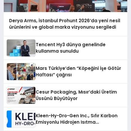
Derya Arms, İstanbul Prohunt 2026’da yeni nesil
ürünlerini ve global marka vizyonunu sergiledi
Tencent Hy3 dünya genelinde
kullanıma sunuldu
Mars Türkiye’den “Köpeğini İşe Götür
Haftası” çağrısı
Cesur Packaging, Mısır’daki Üretim
Üssünü Büyütüyor
Kleen-Hy-Dro-Gen Inc., Sıfır Karbon
Emisyonlu Hidrojen Isıtma
Teknolojisinde ISO ve TSSA