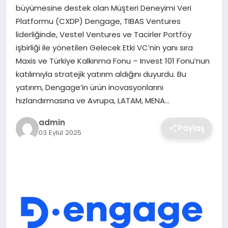
SIYASET
büyümesine destek olan Müşteri Deneyimi Veri
Platformu (CXDP) Dengage, TIBAS Ventures
SPOR
liderliğinde, Vestel Ventures ve Tacirler Portföy
işbirliği ile yönetilen Gelecek Etki VC’nin yanı sıra
TEKNOLOJI
Maxis ve Türkiye Kalkınma Fonu – Invest 101 Fonu’nun
katılımıyla stratejik yatırım aldığını duyurdu. Bu
YAŞAM
yatırım, Dengage’in ürün inovasyonlarını
hızlandırmasına ve Avrupa, LATAM, MENA…
admin
Paylaş
03 Eylül 2025