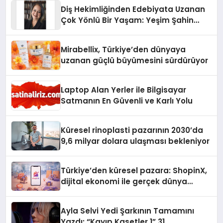
Diş Hekimliğinden Edebiyata Uzanan
Çok Yönlü Bir Yaşam: Yeşim Şahin
Yaman
Mirabellix, Türkiye’den dünyaya
uzanan güçlü büyümesini sürdürüyor
Laptop Alan Yerler ile Bilgisayar
Satmanın En Güvenli ve Karlı Yolu
Küresel rinoplasti pazarının 2030’da
9,6 milyar dolara ulaşması bekleniyor
Türkiye’den küresel pazara: ShopinX,
dijital ekonomi ile gerçek dünya
alışverişini bir araya getirmeyi
hedefliyor
Ayla Selvi Yedi Şarkının Tamamını
Yazdı: “Kayıp Kasetler 1” 31