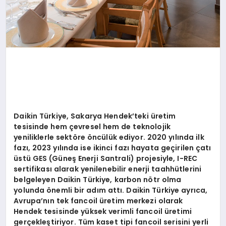
Daikin Türkiye, Sakarya Hendek
’
teki üretim
tesisinde hem çevresel hem de teknolojik
yeniliklerle sekt
ö
re
ö
ncülük ediyor. 2020 yılında ilk
fazı, 2023 yılında ise ikinci fazı hayata geçirilen çatı
üstü
GES (G
üneş Enerji Santrali) projesiyle, I-REC
sertifikası alarak yenilenebilir enerji taahhütlerini
belgeleyen Daikin Türkiye, karbon n
ö
tr olma
yolunda
ö
nemli bir adı
m att
ı. Daikin Türkiye ayrıca,
Avrupa
’
nın tek fancoil üretim merkezi olarak
Hendek tesisinde yüksek verimli fancoil üretimi
gerçekleştiriyor. T
üm kaset tipi fancoil serisini yerli