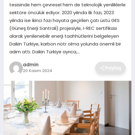
SIYASET
tesisinde hem çevresel hem de teknolojik yeniliklerle
sektöre öncülük ediyor. 2020 yılında ilk fazı, 2023
SPOR
yılında ise ikinci fazı hayata geçirilen çatı üstü GES
(Güneş Enerji Santrali) projesiyle, I-REC sertifikası
TEKNOLOJI
alarak yenilenebilir enerji taahhütlerini belgeleyen
Daikin Türkiye, karbon nötr olma yolunda önemli bir
YAŞAM
adım attı. Daikin Türkiye ayrıca,…
admin
Paylaş
20 Kasım 2024