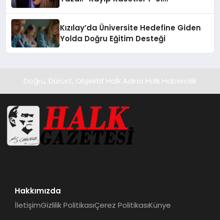
Temmuz’da Yayında
Kızılay’da Üniversite Hedefine Giden
Yolda Doğru Eğitim Desteği
Doğru, Dürüst, Objektif Halk Adına Halk Habercilik
Hakkımızda
İletişim
Gizlilik Politikası
Çerez Politikası
Künye