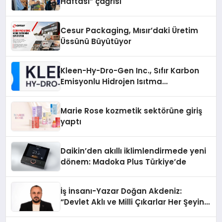
Haftası” çağrısı
Cesur Packaging, Mısır’daki Üretim
Üssünü Büyütüyor
Kleen-Hy-Dro-Gen Inc., Sıfır Karbon
Emisyonlu Hidrojen Isıtma
Teknolojisinde ISO ve TSSA
Düzenleyici Onaylarını Aldı
Marie Rose kozmetik sektörüne giriş
yaptı
Daikin’den akıllı iklimlendirmede yeni
dönem: Madoka Plus Türkiye’de
İş İnsanı-Yazar Doğan Akdeniz:
“Devlet Aklı ve Milli Çıkarlar Her Şeyin
Üzerindedir”