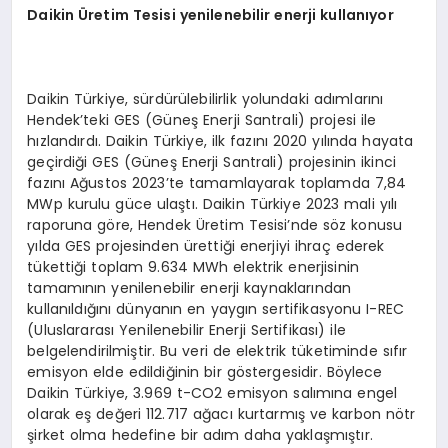
Daikin Üretim Tesisi yenilenebilir enerji kullanıyor
Daikin Türkiye, sürdürülebilirlik yolundaki adımlarını
Hendek’teki GES (Güneş Enerji Santrali) projesi ile
hızlandırdı. Daikin Türkiye, ilk fazını 2020 yılında hayata
geçirdiği GES (Güneş Enerji Santrali) projesinin ikinci
fazını Ağustos 2023’te tamamlayarak toplamda 7,84
MWp kurulu güce ulaştı. Daikin Türkiye 2023 mali yılı
raporuna göre, Hendek Üretim Tesisi’nde söz konusu
yılda GES projesinden ürettiği enerjiyi ihraç ederek
tükettiği toplam 9.634 MWh elektrik enerjisinin
tamamının yenilenebilir enerji kaynaklarından
kullanıldığını dünyanın en yaygın sertifikasyonu I-REC
(Uluslararası Yenilenebilir Enerji Sertifikası) ile
belgelendirilmiştir. Bu veri de elektrik tüketiminde sıfır
emisyon elde edildiğinin bir göstergesidir. Böylece
Daikin Türkiye, 3.969 t-CO2 emisyon salımına engel
olarak eş değeri 112.717 ağacı kurtarmış ve karbon nötr
şirket olma hedefine bir adım daha yaklaşmıştır.