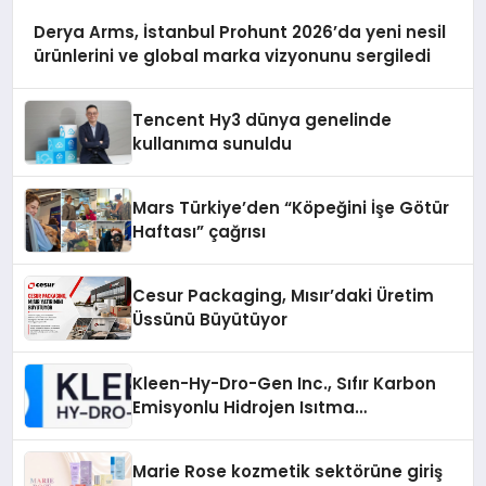
Derya Arms, İstanbul Prohunt 2026’da yeni nesil
ürünlerini ve global marka vizyonunu sergiledi
Tencent Hy3 dünya genelinde
kullanıma sunuldu
Mars Türkiye’den “Köpeğini İşe Götür
Haftası” çağrısı
Cesur Packaging, Mısır’daki Üretim
Üssünü Büyütüyor
Kleen-Hy-Dro-Gen Inc., Sıfır Karbon
Emisyonlu Hidrojen Isıtma
Teknolojisinde ISO ve TSSA
Düzenleyici Onaylarını Aldı
Marie Rose kozmetik sektörüne giriş