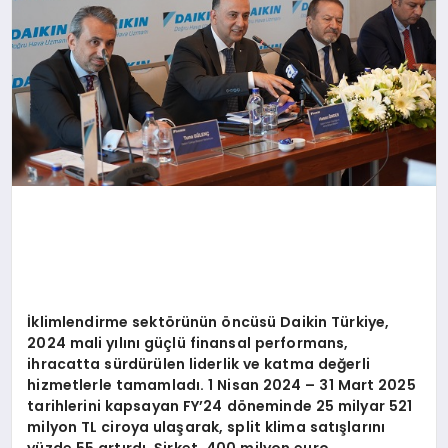
İklimlendirme sekt
ö
rünün
ö
ncüsü Daikin Türkiye,
2024 mali yılını güçlü finansal performans,
ihracatta sürdürülen liderlik ve katma değerli
hizmetlerle tamamladı. 1 Nisan 2024 – 31 Mart 2025
tarihlerini kapsayan FY
’
24 d
ö
neminde 25 milyar 521
milyon TL ciroya ulaşarak, split klima satışlarını