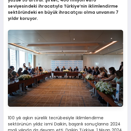
yüzde 55 artırdı. Şirket, 400 milyon euro
seviyesindeki ihracatıyla Türkiye
’
nin iklimlendirme
sekt
ö
ründeki en büyük ihracatçısı olma unvanını 7
yıldır koruyor.
100 yılı aşkın sürelik tecrübesiyle iklimlendirme
sektörünün yıldız ismi Daikin, başarılı sonuçlarına 2024
mali yılında da devam etti. Daikin Türkiye, 1 Nisan 2024