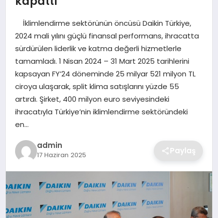
kapattı
SIYASET
İklimlendirme sektörünün öncüsü Daikin Türkiye,
SPOR
2024 mali yılını güçlü finansal performans, ihracatta
sürdürülen liderlik ve katma değerli hizmetlerle
TEKNOLOJI
tamamladı. 1 Nisan 2024 – 31 Mart 2025 tarihlerini
kapsayan FY’24 döneminde 25 milyar 521 milyon TL
YAŞAM
ciroya ulaşarak, split klima satışlarını yüzde 55
artırdı. Şirket, 400 milyon euro seviyesindeki
ihracatıyla Türkiye’nin iklimlendirme sektöründeki
en…
admin
Paylaş
17 Haziran 2025