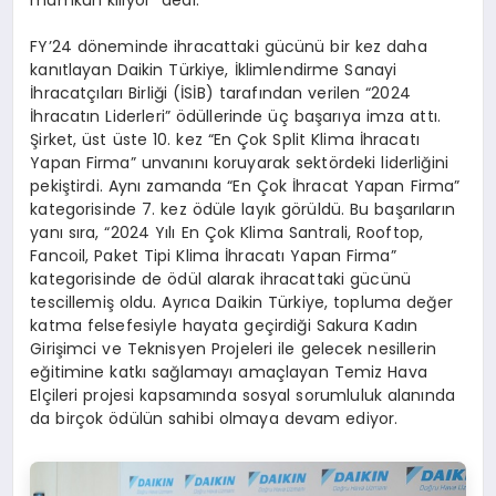
FY’24 döneminde ihracattaki gücünü bir kez daha
kanıtlayan Daikin Türkiye, İklimlendirme Sanayi
İhracatçıları Birliği (İSİB) tarafından verilen “2024
İhracatın Liderleri” ödüllerinde üç başarıya imza attı.
Şirket, üst üste 10. kez “En Çok Split Klima İhracatı
Yapan Firma” unvanını koruyarak sektördeki liderliğini
pekiştirdi. Aynı zamanda “En Çok İhracat Yapan Firma”
kategorisinde 7. kez ödüle layık görüldü. Bu başarıların
yanı sıra, “2024 Yılı En Çok Klima Santrali, Rooftop,
Fancoil, Paket Tipi Klima İhracatı Yapan Firma”
kategorisinde de ödül alarak ihracattaki gücünü
tescillemiş oldu. Ayrıca Daikin Türkiye, topluma değer
katma felsefesiyle hayata geçirdiği Sakura Kadın
Girişimci ve Teknisyen Projeleri ile gelecek nesillerin
eğitimine katkı sağlamayı amaçlayan Temiz Hava
Elçileri projesi kapsamında sosyal sorumluluk alanında
da birçok ödülün sahibi olmaya devam ediyor.