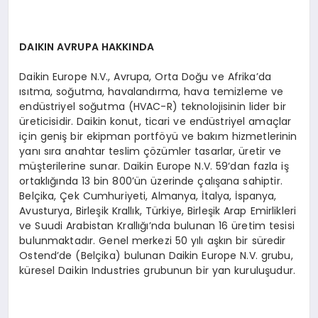
DAIKIN AVRUPA HAKKINDA
Daikin Europe N.V., Avrupa, Orta Doğu ve Afrika’da
ısıtma, soğutma, havalandırma, hava temizleme ve
endüstriyel soğutma (HVAC-R) teknolojisinin lider bir
üreticisidir. Daikin konut, ticari ve endüstriyel amaçlar
için geniş bir ekipman portföyü ve bakım hizmetlerinin
yanı sıra anahtar teslim çözümler tasarlar, üretir ve
müşterilerine sunar. Daikin Europe N.V. 59‘dan fazla iş
ortaklığında 13 bin 800’ün üzerinde çalışana sahiptir.
Belçika, Çek Cumhuriyeti, Almanya, İtalya, İspanya,
Avusturya, Birleşik Krallık, Türkiye, Birleşik Arap Emirlikleri
ve Suudi Arabistan Krallığı’nda bulunan 16 üretim tesisi
bulunmaktadır. Genel merkezi 50 yılı aşkın bir süredir
Ostend’de (Belçika) bulunan Daikin Europe N.V. grubu,
küresel Daikin Industries grubunun bir yan kuruluşudur.