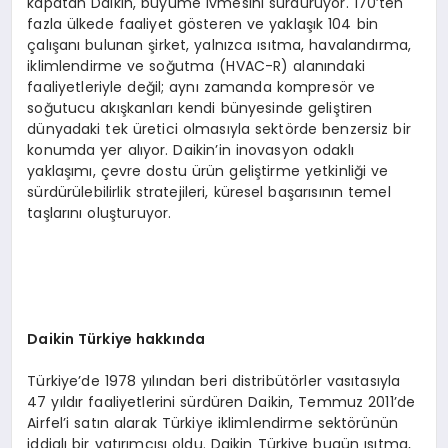
kapatan Daikin, büyüme ivmesini sürdürüyor. 170’ten
fazla ülkede faaliyet gösteren ve yaklaşık 104 bin
çalışanı bulunan şirket, yalnızca ısıtma, havalandırma,
iklimlendirme ve soğutma (HVAC-R) alanındaki
faaliyetleriyle değil; aynı zamanda kompresör ve
soğutucu akışkanları kendi bünyesinde geliştiren
dünyadaki tek üretici olmasıyla sektörde benzersiz bir
konumda yer alıyor. Daikin’in inovasyon odaklı
yaklaşımı, çevre dostu ürün geliştirme yetkinliği ve
sürdürülebilirlik stratejileri, küresel başarısının temel
taşlarını oluşturuyor.
Daikin Türkiye hakkında
Türkiye’de 1978 yılından beri distribütörler vasıtasıyla
47 yıldır faaliyetlerini sürdüren Daikin, Temmuz 2011’de
Airfel’i satın alarak Türkiye iklimlendirme sektörünün
iddialı bir yatırımcısı oldu. Daikin Türkiye bugün ısıtma,