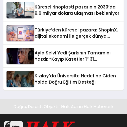
Küresel rinoplasti pazarının 2030’da
9,6 milyar dolara ulaşması bekleniyor
Türkiye’den küresel pazara: ShopinX,
dijital ekonomi ile gerçek dünya
alışverişini bir araya getirmeyi
hedefliyor
Ayla Selvi Yedi Şarkının Tamamını
Yazdı: “Kayıp Kasetler 1” 31
Temmuz’da Yayında
Kızılay’da Üniversite Hedefine Giden
Yolda Doğru Eğitim Desteği
Doğru, Dürüst, Objektif Halk Adına Halk Habercilik