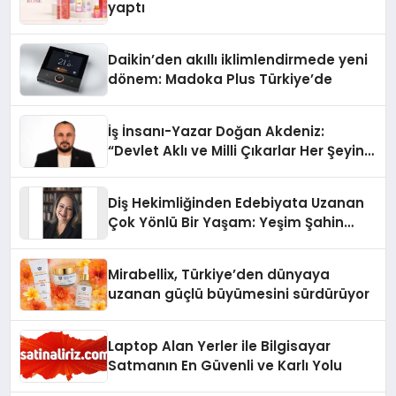
yaptı
Daikin’den akıllı iklimlendirmede yeni
dönem: Madoka Plus Türkiye’de
İş İnsanı-Yazar Doğan Akdeniz:
“Devlet Aklı ve Milli Çıkarlar Her Şeyin
Üzerindedir”
Diş Hekimliğinden Edebiyata Uzanan
Çok Yönlü Bir Yaşam: Yeşim Şahin
Yaman
Mirabellix, Türkiye’den dünyaya
uzanan güçlü büyümesini sürdürüyor
Laptop Alan Yerler ile Bilgisayar
Satmanın En Güvenli ve Karlı Yolu