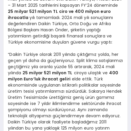
– 31 Mart 2025 tarihlerini kapsayan FY’24 döneminde
25 milyar 521 milyon TL ciro ve 400 milyon euro
ihracatla
yılı tamamladı. 2024 mali yılı sonuçlarını
değerlendiren Daikin Türkiye, Orta Doğu ve Afrika
Bölgesi Başkanı Hasan Önder, şirketin yaptığı
yatırımların getirdiği başarılı finansal sonuçlara ve
Türkiye ekonomisine duyulan güvene vurgu yaptı:
“Daikin Türkiye olarak 2011 yılında çıktığımız yolda, her
geçen yıl daha da güçleniyoruz. Split klima satışlarımızı
geçtiğimiz yıla oranla yüzde 55 artırarak, 2024 mali
yılında
25 milyar 521 milyon TL
ciroya ulaştık ve
400
milyon Euro
’
luk ihracat geliri
elde ettik. Türk
ekonomisinde uygulanan istikrarlı politikalar sayesinde
üretim tesisi yatırımlarımızı sürdürdük. Sakarya Hendek
Üretim Tesisimizde ürettiğimiz geniş ürün gamımız
sayesinde ise 7 yıldır iklimlendirme sektöründe ihracat
şampiyonu olmayı sürdürüyoruz. Aynı zamanda
teknolojik altyapımızı güçlendirmeye devam ediyoruz.
Daikin Türkiye olarak faaliyete başladığımız 2011
yılından bu yana yaklaşık 125 milyon euro yatırım