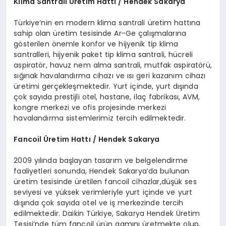
Klima Santrali
Ü
retim Hattı / Hendek Sakarya
Türkiye’nin en modern klima santrali üretim hattına
sahip olan üretim tesisinde Ar-Ge çalışmalarına
gösterilen önemle konfor ve hijyenik tip klima
santralleri, hijyenik paket tip klima santrali, hücreli
aspiratör, havuz nem alma santrali, mutfak aspiratörü,
sığınak havalandırma cihazı ve ısı geri kazanım cihazı
üretimi gerçekleşmektedir. Yurt içinde, yurt dışında
çok sayıda prestijli otel, hastane, ilaç fabrikası, AVM,
kongre merkezi ve ofis projesinde merkezi
havalandırma sistemlerimiz tercih edilmektedir.
Fancoil
Ü
retim Hattı / Hendek Sakarya
2009 yılında başlayan tasarım ve belgelendirme
faaliyetleri sonunda, Hendek Sakarya’da bulunan
üretim tesisinde üretilen fancoil cihazlar,düşük ses
seviyesi ve yüksek verimleriyle yurt içinde ve yurt
dışında çok sayıda otel ve iş merkezinde tercih
edilmektedir. Daikin Türkiye, Sakarya Hendek Üretim
Tesisi’nde tüm fancoil ürün gamını üretmekte olup,