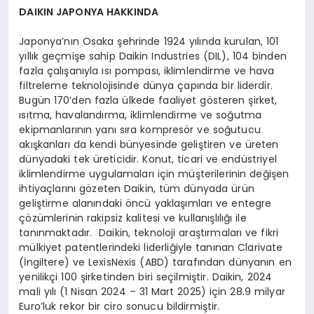
DAIKIN JAPONYA HAKKINDA
Japonya’nın Osaka şehrinde 1924 yılında kurulan, 101
yıllık geçmişe sahip Daikin Industries (DIL), 104 binden
fazla çalışanıyla ısı pompası, iklimlendirme ve hava
filtreleme teknolojisinde dünya çapında bir liderdir.
Bugün 170’den fazla ülkede faaliyet gösteren şirket,
ısıtma, havalandırma, iklimlendirme ve soğutma
ekipmanlarının yanı sıra kompresör ve soğutucu
akışkanları da kendi bünyesinde geliştiren ve üreten
dünyadaki tek üreticidir. Konut, ticari ve endüstriyel
iklimlendirme uygulamaları için müşterilerinin değişen
ihtiyaçlarını gözeten Daikin, tüm dünyada ürün
geliştirme alanındaki öncü yaklaşımları ve entegre
çözümlerinin rakipsiz kalitesi ve kullanışlılığı ile
tanınmaktadır. Daikin, teknoloji araştırmaları ve fikri
mülkiyet patentlerindeki liderliğiyle tanınan Clarivate
(İngiltere) ve LexisNexis (ABD) tarafından dünyanın en
yenilikçi 100 şirketinden biri seçilmiştir. Daikin, 2024
mali yılı (1 Nisan 2024 – 31 Mart 2025) için 28.9 milyar
Euro’luk rekor bir ciro sonucu bildirmiştir.