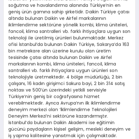
soğutma ve havalandırma alanında Türkiye’nin en
geniş ürün gamına sahip şirketidir. Daikin Türkiye çatısı
altında bulunan Daikin ve Airfel markalarının
iklimlendirme sektörüne yönelik kombi, klima üniteleri,
fancoil, klima santralleri vb. farklı ihtiyaçlara uygun son
teknoloji ile üretilmiş ürünleri bulunmaktadır. Merkez
ofisi İstanbul’da bulunan Daikin Türkiye, Sakarya’da 163
bin metrekare alan üzerine kurulu olan üretim
tesisinde çatısı altında bulunan Daikin ve Airfel
markalarının kombi, klima üniteleri, fancoil, klima
santralleri vb. farklı ihtiyaçlara uygun ürünleri son
teknolojiyle üretmektedir. 4 bölge müdürlüğü, 2 bin
çalışanı, 16 kadın girişimci Sakura bayi, 2 bin 314 satış
noktası ve 500’ün üzerindeki yetkili servisiyle
Türkiye’nin geniş bir coğrafyasına hizmet
verebilmektedir. Ayrıca Avrupa’nın ilk iklimlendirme
deneyim merkezi olan ‘İklimlendirme Teknolojileri
Deneyim Merkezi’ni sektörüne kazandırmıştır.
İstanbul’da bulunan Daikin Akademi ise eğitimin
gücünü paydaşların kişisel gelişim, mesleki deneyim ve
iş yapma kalitesine yansıtmak için çalışmaktadır.