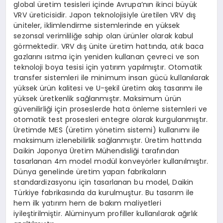
global üretim tesisleri içinde Avrupa’nın ikinci büyük
VRV üreticisidir. Japon teknolojisiyle üretilen VRV dış
üniteler, iklimlendirme sistemlerinde en yüksek
sezonsal verimliliğe sahip olan ürünler olarak kabul
görmektedir. VRV dış ünite üretim hattında, atık baca
gazlarını ısıtma için yeniden kullanan çevreci ve son
teknoloji boya tesisi için yatırım yapılmıştır. Otomatik
transfer sistemleri ile minimum insan gücü kullanılarak
yüksek ürün kalitesi ve U-şekil üretim akış tasarımı ile
yüksek üretkenlik sağlanmıştır. Maksimum ürün
güvenilirliği için proseslerde hata önleme sistemleri ve
otomatik test prosesleri entegre olarak kurgulanmıştır.
Üretimde MES (üretim yönetim sistemi) kullanımı ile
maksimum izlenebilirlik sağlanmıştır. Üretim hattında
Daikin Japonya Üretim Mühendisliği tarafından
tasarlanan 4m model modül konveyörler kullanılmıştır.
Dünya genelinde üretim yapan fabrikaların
standardizasyonu için tasarlanan bu model, Daikin
Türkiye fabrikasında da kurulmuştur. Bu tasarım ile
hem ilk yatırım hem de bakım maliyetleri
iyileştirilmiştir. Alüminyum profiller kullanılarak ağırlık