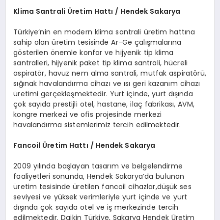
Klima Santrali
Ü
retim Hattı / Hendek Sakarya
Türkiye’nin en modern klima santrali üretim hattına
sahip olan üretim tesisinde Ar-Ge çalışmalarına
gösterilen önemle konfor ve hijyenik tip klima
santralleri, hijyenik paket tip klima santrali, hücreli
aspiratör, havuz nem alma santrali, mutfak aspiratörü,
sığınak havalandırma cihazı ve ısı geri kazanım cihazı
üretimi gerçekleşmektedir. Yurt içinde, yurt dışında
çok sayıda prestijli otel, hastane, ilaç fabrikası, AVM,
kongre merkezi ve ofis projesinde merkezi
havalandırma sistemlerimiz tercih edilmektedir.
Fancoil
Ü
retim Hattı / Hendek Sakarya
2009 yılında başlayan tasarım ve belgelendirme
faaliyetleri sonunda, Hendek Sakarya’da bulunan
üretim tesisinde üretilen fancoil cihazlar,düşük ses
seviyesi ve yüksek verimleriyle yurt içinde ve yurt
dışında çok sayıda otel ve iş merkezinde tercih
edilmektedir. Daikin Türkiye, Sakarya Hendek Üretim