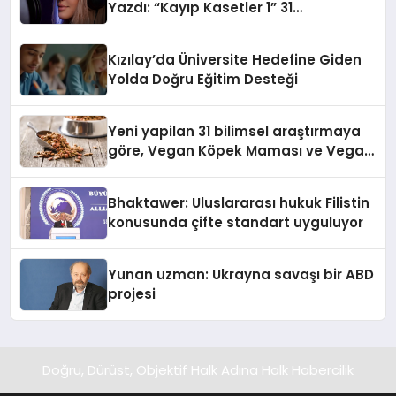
Yazdı: “Kayıp Kasetler 1” 31
Temmuz’da Yayında
Kızılay’da Üniversite Hedefine Giden
Yolda Doğru Eğitim Desteği
Yeni yapilan 31 bilimsel araştırmaya
göre, Vegan Köpek Maması ve Vegan
Kedi Mamasının İyi Sindirildiğini
Ortaya Koydu
Bhaktawer: Uluslararası hukuk Filistin
konusunda çifte standart uyguluyor
Yunan uzman: Ukrayna savaşı bir ABD
projesi
Doğru, Dürüst, Objektif Halk Adına Halk Habercilik