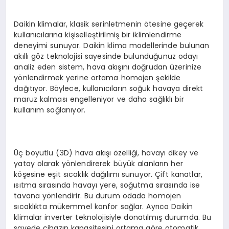
Daikin klimalar, klasik serinletmenin ötesine geçerek
kullanıcılarına kişiselleştirilmiş bir iklimlendirme
deneyimi sunuyor. Daikin klima modellerinde bulunan
akıllı göz teknolojisi sayesinde bulunduğunuz odayı
analiz eden sistem, hava akışını doğrudan üzerinize
yönlendirmek yerine ortama homojen şekilde
dağıtıyor. Böylece, kullanıcıların soğuk havaya direkt
maruz kalması engelleniyor ve daha sağlıklı bir
kullanım sağlanıyor.
Üç boyutlu (3D) hava akışı özelliği, havayı dikey ve
yatay olarak yönlendirerek büyük alanların her
köşesine eşit sıcaklık dağılımı sunuyor. Çift kanatlar,
ısıtma sırasında havayı yere, soğutma sırasında ise
tavana yönlendirir. Bu durum odada homojen
sıcaklıkta mükemmel konfor sağlar. Ayrıca Daikin
klimalar inverter teknolojisiyle donatılmış durumda. Bu
sayede cihazın kapasitesini ortama göre otomatik