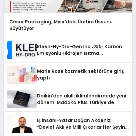
Cesur Packaging, Mısır’daki Üretim Üssünü
Büyütüyor
Kleen-Hy-Dro-Gen Inc., Sıfır Karbon
Emisyonlu Hidrojen Isıtma
Teknolojisinde ISO ve TSSA
Düzenleyici Onaylarını Aldı
Marie Rose kozmetik sektörüne giriş
yaptı
Daikin’den akıllı iklimlendirmede yeni
dönem: Madoka Plus Türkiye’de
İş İnsanı-Yazar Doğan Akdeniz:
“Devlet Aklı ve Milli Çıkarlar Her Şeyin
Üzerindedir”