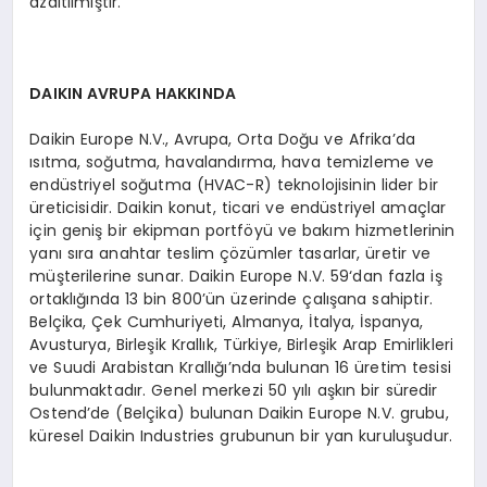
azaltılmıştır.
DAIKIN AVRUPA HAKKINDA
Daikin Europe N.V., Avrupa, Orta Doğu ve Afrika’da
ısıtma, soğutma, havalandırma, hava temizleme ve
endüstriyel soğutma (HVAC-R) teknolojisinin lider bir
üreticisidir. Daikin konut, ticari ve endüstriyel amaçlar
için geniş bir ekipman portföyü ve bakım hizmetlerinin
yanı sıra anahtar teslim çözümler tasarlar, üretir ve
müşterilerine sunar. Daikin Europe N.V. 59‘dan fazla iş
ortaklığında 13 bin 800’ün üzerinde çalışana sahiptir.
Belçika, Çek Cumhuriyeti, Almanya, İtalya, İspanya,
Avusturya, Birleşik Krallık, Türkiye, Birleşik Arap Emirlikleri
ve Suudi Arabistan Krallığı’nda bulunan 16 üretim tesisi
bulunmaktadır. Genel merkezi 50 yılı aşkın bir süredir
Ostend’de (Belçika) bulunan Daikin Europe N.V. grubu,
küresel Daikin Industries grubunun bir yan kuruluşudur.