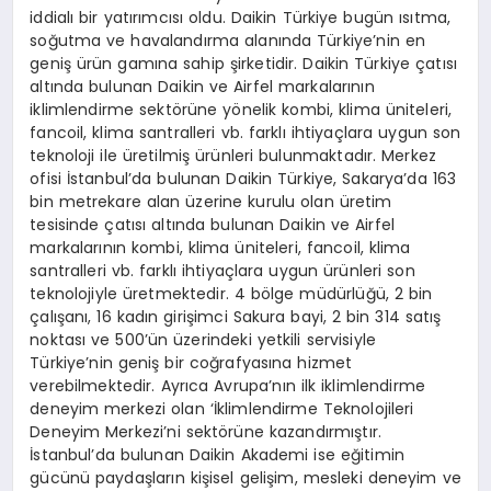
iddialı bir yatırımcısı oldu. Daikin Türkiye bugün ısıtma,
soğutma ve havalandırma alanında Türkiye’nin en
geniş ürün gamına sahip şirketidir. Daikin Türkiye çatısı
altında bulunan Daikin ve Airfel markalarının
iklimlendirme sektörüne yönelik kombi, klima üniteleri,
fancoil, klima santralleri vb. farklı ihtiyaçlara uygun son
teknoloji ile üretilmiş ürünleri bulunmaktadır. Merkez
ofisi İstanbul’da bulunan Daikin Türkiye, Sakarya’da 163
bin metrekare alan üzerine kurulu olan üretim
tesisinde çatısı altında bulunan Daikin ve Airfel
markalarının kombi, klima üniteleri, fancoil, klima
santralleri vb. farklı ihtiyaçlara uygun ürünleri son
teknolojiyle üretmektedir. 4 bölge müdürlüğü, 2 bin
çalışanı, 16 kadın girişimci Sakura bayi, 2 bin 314 satış
noktası ve 500’ün üzerindeki yetkili servisiyle
Türkiye’nin geniş bir coğrafyasına hizmet
verebilmektedir. Ayrıca Avrupa’nın ilk iklimlendirme
deneyim merkezi olan ‘İklimlendirme Teknolojileri
Deneyim Merkezi’ni sektörüne kazandırmıştır.
İstanbul’da bulunan Daikin Akademi ise eğitimin
gücünü paydaşların kişisel gelişim, mesleki deneyim ve