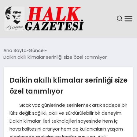
GÜNDEM
Ana Sayfa
Güncel
Daikin akıllı klimalar serinliği size özel tanımlıyor
DÜNYA
EĞITIM
Daikin akıllı klimalar serinliği size
özel tanımlıyor
EKONOMI
Sıcak yaz günlerinde serinlemek artık sadece bir
MAGAZIN
lüks değil; sağlıklı, akıllı ve sürdürülebilir bir deneyim.
Daikin klimalar, ileri teknolojileri sayesinde hem iç
SAĞLIK
hava kalitesini artırıyor hem de kullanıcıların yaşam
alanlarında maksimum konfor sunuyor. Akıllı