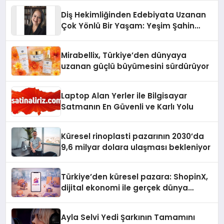
Diş Hekimliğinden Edebiyata Uzanan
Çok Yönlü Bir Yaşam: Yeşim Şahin
Yaman
Mirabellix, Türkiye’den dünyaya
uzanan güçlü büyümesini sürdürüyor
Laptop Alan Yerler ile Bilgisayar
Satmanın En Güvenli ve Karlı Yolu
Küresel rinoplasti pazarının 2030’da
9,6 milyar dolara ulaşması bekleniyor
Türkiye’den küresel pazara: ShopinX,
dijital ekonomi ile gerçek dünya
alışverişini bir araya getirmeyi
hedefliyor
Ayla Selvi Yedi Şarkının Tamamını