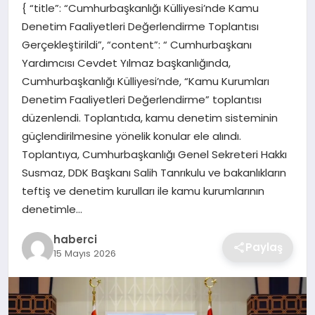
{ “title”: “Cumhurbaşkanlığı Külliyesi’nde Kamu
SIYASET
Denetim Faaliyetleri Değerlendirme Toplantısı
Gerçekleştirildi”, “content”: “ Cumhurbaşkanı
SPOR
Yardımcısı Cevdet Yılmaz başkanlığında,
Cumhurbaşkanlığı Külliyesi’nde, “Kamu Kurumları
TEKNOLOJI
Denetim Faaliyetleri Değerlendirme” toplantısı
düzenlendi. Toplantıda, kamu denetim sisteminin
YAŞAM
güçlendirilmesine yönelik konular ele alındı.
Toplantıya, Cumhurbaşkanlığı Genel Sekreteri Hakkı
Susmaz, DDK Başkanı Salih Tanrıkulu ve bakanlıkların
teftiş ve denetim kurulları ile kamu kurumlarının
denetimle…
haberci
Paylaş
15 Mayıs 2026