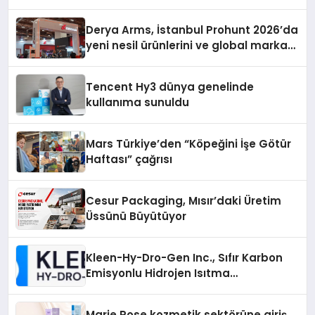
Derya Arms, İstanbul Prohunt 2026’da
yeni nesil ürünlerini ve global marka
vizyonunu sergiledi
Tencent Hy3 dünya genelinde
kullanıma sunuldu
Mars Türkiye’den “Köpeğini İşe Götür
Haftası” çağrısı
Cesur Packaging, Mısır’daki Üretim
Üssünü Büyütüyor
Kleen-Hy-Dro-Gen Inc., Sıfır Karbon
Emisyonlu Hidrojen Isıtma
Teknolojisinde ISO ve TSSA
Düzenleyici Onaylarını Aldı
Marie Rose kozmetik sektörüne giriş