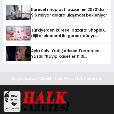
Küresel rinoplasti pazarının 2030’da
9,6 milyar dolara ulaşması bekleniyor
Türkiye’den küresel pazara: ShopinX,
dijital ekonomi ile gerçek dünya
alışverişini bir araya getirmeyi
hedefliyor
Ayla Selvi Yedi Şarkının Tamamını
Yazdı: “Kayıp Kasetler 1” 31
Temmuz’da Yayında
Doğru, Dürüst, Objektif Halk Adına Halk Habercilik