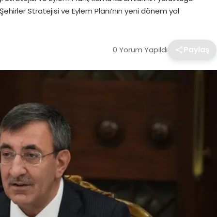
ı Şehirler Stratejisi ve Eylem Planı’nın yeni dönem yol
0 Yorum Yapıldı
Paylaş