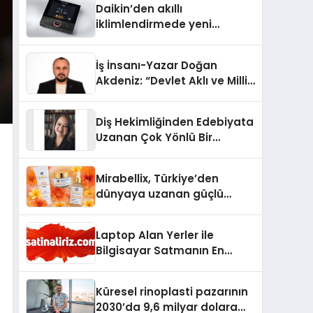
Daikin’den akıllı
iklimlendirmede yeni
dönem: Madoka Plus
Türkiye’de
İş İnsanı-Yazar Doğan
Akdeniz: “Devlet Aklı ve Milli
Çıkarlar Her Şeyin
Üzerindedir”
Diş Hekimliğinden Edebiyata
Uzanan Çok Yönlü Bir
Yaşam: Yeşim Şahin Yaman
Mirabellix, Türkiye’den
dünyaya uzanan güçlü
büyümesini sürdürüyor
Laptop Alan Yerler ile
Bilgisayar Satmanın En
Güvenli ve Karlı Yolu
Küresel rinoplasti pazarının
2030’da 9,6 milyar dolara