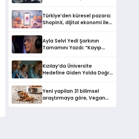
ulaşması bekleniyor
Türkiye’den küresel pazara:
ShopinX, dijital ekonomi ile
gerçek dünya alışverişini bir
araya getirmeyi hedefliyor
Ayla Selvi Yedi Şarkının
Tamamını Yazdı: “Kayıp
Kasetler 1” 31 Temmuz’da
Yayında
Kızılay’da Üniversite
Hedefine Giden Yolda Doğru
Eğitim Desteği
Yeni yapilan 31 bilimsel
araştırmaya göre, Vegan
Köpek Maması ve Vegan
Kedi Mamasının İyi
Sindirildiğini Ortaya Koydu