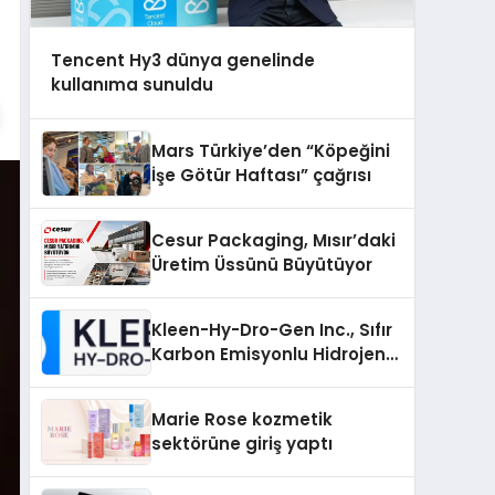
Tencent Hy3 dünya genelinde
kullanıma sunuldu
Mars Türkiye’den “Köpeğini
İşe Götür Haftası” çağrısı
Cesur Packaging, Mısır’daki
Üretim Üssünü Büyütüyor
Kleen-Hy-Dro-Gen Inc., Sıfır
Karbon Emisyonlu Hidrojen
Isıtma Teknolojisinde ISO ve
TSSA Düzenleyici Onaylarını
Marie Rose kozmetik
Aldı
sektörüne giriş yaptı