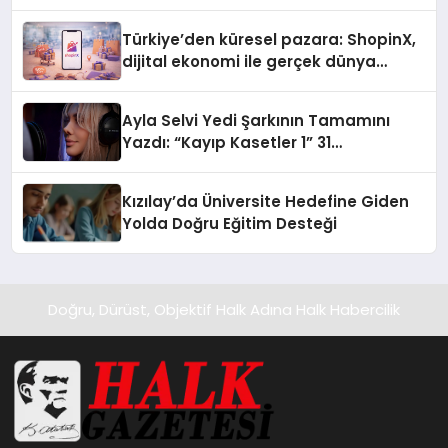
Türkiye’den küresel pazara: ShopinX,
dijital ekonomi ile gerçek dünya
alışverişini bir araya getirmeyi
hedefliyor
Ayla Selvi Yedi Şarkının Tamamını
Yazdı: “Kayıp Kasetler 1” 31
Temmuz’da Yayında
Kızılay’da Üniversite Hedefine Giden
Yolda Doğru Eğitim Desteği
Doğru, Dürüst, Objektif Halk Adına Halk Habercilik