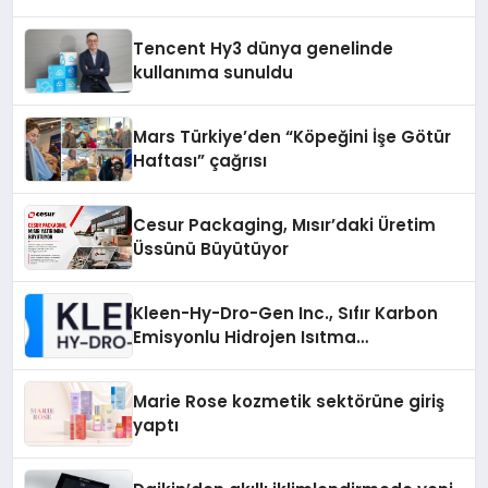
Tencent Hy3 dünya genelinde
kullanıma sunuldu
Mars Türkiye’den “Köpeğini İşe Götür
Haftası” çağrısı
Cesur Packaging, Mısır’daki Üretim
Üssünü Büyütüyor
Kleen-Hy-Dro-Gen Inc., Sıfır Karbon
Emisyonlu Hidrojen Isıtma
Teknolojisinde ISO ve TSSA
Düzenleyici Onaylarını Aldı
Marie Rose kozmetik sektörüne giriş
yaptı