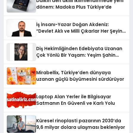
Daikin’den akıllı iklimlendirmede yeni
dönem: Madoka Plus Türkiye’de
İş İnsanı-Yazar Doğan Akdeniz:
“Devlet Aklı ve Milli Çıkarlar Her Şeyin
Üzerindedir”
Diş Hekimliğinden Edebiyata Uzanan
Çok Yönlü Bir Yaşam: Yeşim Şahin
Yaman
Mirabellix, Türkiye’den dünyaya
uzanan güçlü büyümesini sürdürüyor
Laptop Alan Yerler ile Bilgisayar
Satmanın En Güvenli ve Karlı Yolu
Küresel rinoplasti pazarının 2030’da
9,6 milyar dolara ulaşması bekleniyor