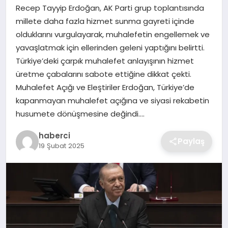
SIYASET
Recep Tayyip Erdoğan, AK Parti grup toplantısında
millete daha fazla hizmet sunma gayreti içinde
SPOR
olduklarını vurgulayarak, muhalefetin engellemek ve
yavaşlatmak için ellerinden geleni yaptığını belirtti.
TEKNOLOJI
Türkiye’deki çarpık muhalefet anlayışının hizmet
üretme çabalarını sabote ettiğine dikkat çekti.
YAŞAM
Muhalefet Açığı ve Eleştiriler Erdoğan, Türkiye’de
kapanmayan muhalefet açığına ve siyasi rekabetin
husumete dönüşmesine değindi….
haberci
Paylaş
19 Şubat 2025