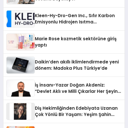
Kleen-Hy-Dro-Gen Inc., Sıfır Karbon
Emisyonlu Hidrojen Isıtma
Teknolojisinde ISO ve TSSA
Düzenleyici Onaylarını Aldı
Marie Rose kozmetik sektörüne giriş
yaptı
Daikin’den akıllı iklimlendirmede yeni
dönem: Madoka Plus Türkiye’de
İş İnsanı-Yazar Doğan Akdeniz:
“Devlet Aklı ve Milli Çıkarlar Her Şeyin
Üzerindedir”
Diş Hekimliğinden Edebiyata Uzanan
Çok Yönlü Bir Yaşam: Yeşim Şahin
Yaman