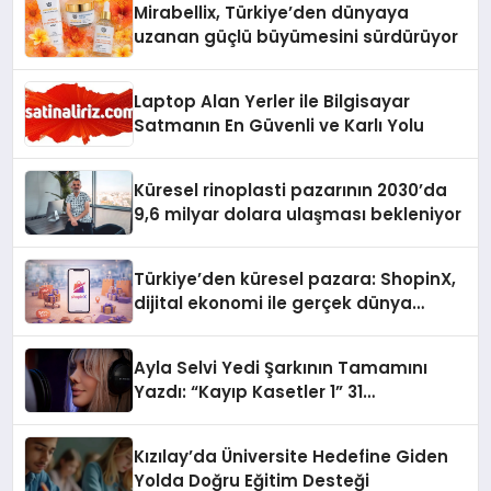
Mirabellix, Türkiye’den dünyaya
uzanan güçlü büyümesini sürdürüyor
Laptop Alan Yerler ile Bilgisayar
Satmanın En Güvenli ve Karlı Yolu
Küresel rinoplasti pazarının 2030’da
9,6 milyar dolara ulaşması bekleniyor
Türkiye’den küresel pazara: ShopinX,
dijital ekonomi ile gerçek dünya
alışverişini bir araya getirmeyi
hedefliyor
Ayla Selvi Yedi Şarkının Tamamını
Yazdı: “Kayıp Kasetler 1” 31
Temmuz’da Yayında
Kızılay’da Üniversite Hedefine Giden
Yolda Doğru Eğitim Desteği