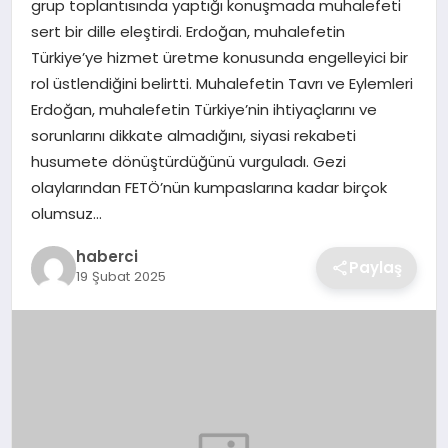
grup toplantısında yaptığı konuşmada muhalefeti
SIYASET
sert bir dille eleştirdi. Erdoğan, muhalefetin
Türkiye’ye hizmet üretme konusunda engelleyici bir
SPOR
rol üstlendiğini belirtti. Muhalefetin Tavrı ve Eylemleri
Erdoğan, muhalefetin Türkiye’nin ihtiyaçlarını ve
TEKNOLOJI
sorunlarını dikkate almadığını, siyasi rekabeti
husumete dönüştürdüğünü vurguladı. Gezi
YAŞAM
olaylarından FETÖ’nün kumpaslarına kadar birçok
olumsuz…
haberci
Paylaş
19 Şubat 2025