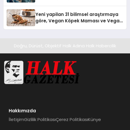
Yeni yapilan 31 bilimsel araştırmaya
göre, Vegan Köpek Maması ve Vegan
Kedi Mamasının İyi Sindirildiğini
Ortaya Koydu
Doğru, Dürüst, Objektif Halk Adına Halk Habercilik
Hakkımızda
İletişim
Gizlilik Politikası
Çerez Politikası
Künye