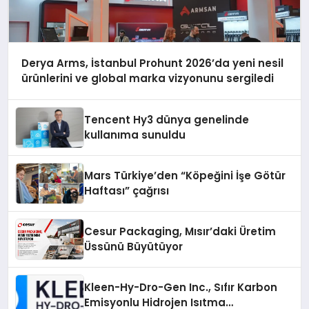
Derya Arms, İstanbul Prohunt 2026’da yeni nesil
ürünlerini ve global marka vizyonunu sergiledi
Tencent Hy3 dünya genelinde
kullanıma sunuldu
Mars Türkiye’den “Köpeğini İşe Götür
Haftası” çağrısı
Cesur Packaging, Mısır’daki Üretim
Üssünü Büyütüyor
Kleen-Hy-Dro-Gen Inc., Sıfır Karbon
Emisyonlu Hidrojen Isıtma