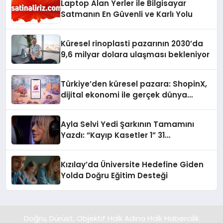
Laptop Alan Yerler ile Bilgisayar
Satmanın En Güvenli ve Karlı Yolu
Küresel rinoplasti pazarının 2030’da
9,6 milyar dolara ulaşması bekleniyor
Türkiye’den küresel pazara: ShopinX,
dijital ekonomi ile gerçek dünya
alışverişini bir araya getirmeyi
hedefliyor
Ayla Selvi Yedi Şarkının Tamamını
Yazdı: “Kayıp Kasetler 1” 31
Temmuz’da Yayında
Kızılay’da Üniversite Hedefine Giden
Yolda Doğru Eğitim Desteği
Doğru, Dürüst, Objektif Halk Adına Halk Habercilik