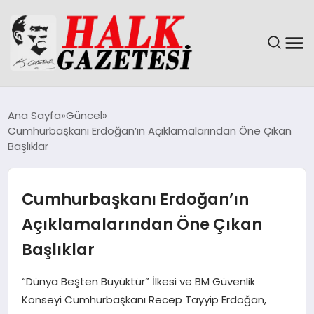
GÜNDEM
Ana Sayfa
Güncel
Cumhurbaşkanı Erdoğan’ın Açıklamalarından Öne Çıkan
DÜNYA
Başlıklar
EĞITIM
Cumhurbaşkanı Erdoğan’ın
EKONOMI
Açıklamalarından Öne Çıkan
Başlıklar
MAGAZIN
“Dünya Beşten Büyüktür” İlkesi ve BM Güvenlik
SAĞLIK
Konseyi Cumhurbaşkanı Recep Tayyip Erdoğan,