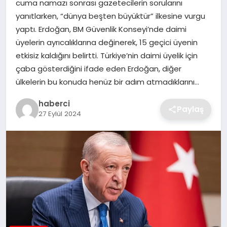
cuma namazı sonrası gazetecilerin sorularını
SIYASET
yanıtlarken, “dünya beşten büyüktür” ilkesine vurgu
yaptı. Erdoğan, BM Güvenlik Konseyi’nde daimi
SPOR
üyelerin ayrıcalıklarına değinerek, 15 geçici üyenin
etkisiz kaldığını belirtti. Türkiye’nin daimi üyelik için
TEKNOLOJI
çaba gösterdiğini ifade eden Erdoğan, diğer
ülkelerin bu konuda henüz bir adım atmadıklarını…
YAŞAM
haberci
Paylaş
27 Eylül 2024