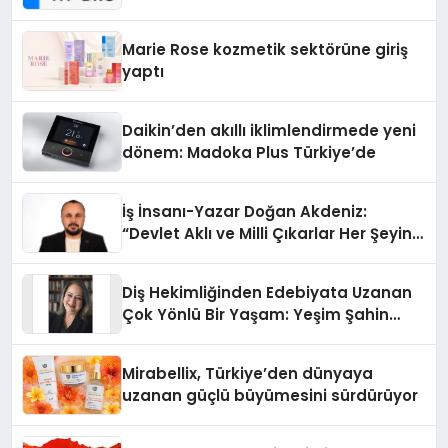
Teknolojisinde ISO ve TSSA
Düzenleyici Onaylarını Aldı
Marie Rose kozmetik sektörüne giriş
yaptı
Daikin’den akıllı iklimlendirmede yeni
dönem: Madoka Plus Türkiye’de
İş İnsanı-Yazar Doğan Akdeniz:
“Devlet Aklı ve Milli Çıkarlar Her Şeyin
Üzerindedir”
Diş Hekimliğinden Edebiyata Uzanan
Çok Yönlü Bir Yaşam: Yeşim Şahin
Yaman
Mirabellix, Türkiye’den dünyaya
uzanan güçlü büyümesini sürdürüyor