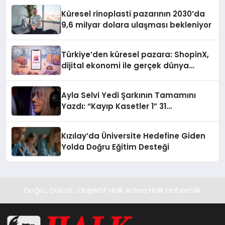
Küresel rinoplasti pazarının 2030’da
9,6 milyar dolara ulaşması bekleniyor
Türkiye’den küresel pazara: ShopinX,
dijital ekonomi ile gerçek dünya
alışverişini bir araya getirmeyi
hedefliyor
Ayla Selvi Yedi Şarkının Tamamını
Yazdı: “Kayıp Kasetler 1” 31
Temmuz’da Yayında
Kızılay’da Üniversite Hedefine Giden
Yolda Doğru Eğitim Desteği
Doğru, Dürüst, Objektif Halk Adına Halk Habercilik