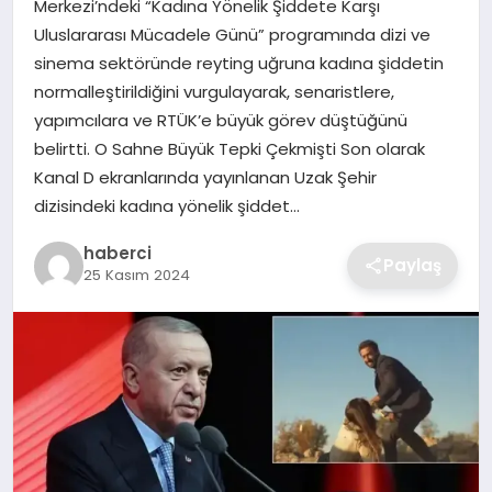
Merkezi’ndeki “Kadına Yönelik Şiddete Karşı
SIYASET
Uluslararası Mücadele Günü” programında dizi ve
sinema sektöründe reyting uğruna kadına şiddetin
SPOR
normalleştirildiğini vurgulayarak, senaristlere,
yapımcılara ve RTÜK’e büyük görev düştüğünü
TEKNOLOJI
belirtti. O Sahne Büyük Tepki Çekmişti Son olarak
Kanal D ekranlarında yayınlanan Uzak Şehir
YAŞAM
dizisindeki kadına yönelik şiddet…
haberci
Paylaş
25 Kasım 2024