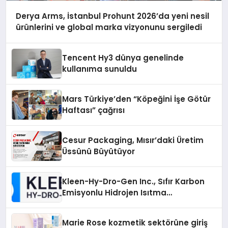
Derya Arms, İstanbul Prohunt 2026’da yeni nesil
ürünlerini ve global marka vizyonunu sergiledi
Tencent Hy3 dünya genelinde
kullanıma sunuldu
Mars Türkiye’den “Köpeğini İşe Götür
Haftası” çağrısı
Cesur Packaging, Mısır’daki Üretim
Üssünü Büyütüyor
Kleen-Hy-Dro-Gen Inc., Sıfır Karbon
Emisyonlu Hidrojen Isıtma
Teknolojisinde ISO ve TSSA
Düzenleyici Onaylarını Aldı
Marie Rose kozmetik sektörüne giriş