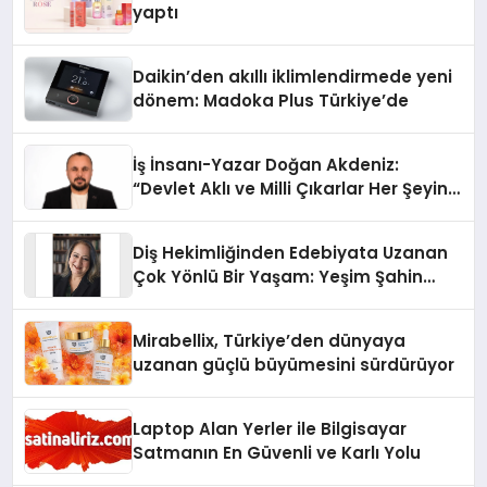
yaptı
Daikin’den akıllı iklimlendirmede yeni
dönem: Madoka Plus Türkiye’de
İş İnsanı-Yazar Doğan Akdeniz:
“Devlet Aklı ve Milli Çıkarlar Her Şeyin
Üzerindedir”
Diş Hekimliğinden Edebiyata Uzanan
Çok Yönlü Bir Yaşam: Yeşim Şahin
Yaman
Mirabellix, Türkiye’den dünyaya
uzanan güçlü büyümesini sürdürüyor
Laptop Alan Yerler ile Bilgisayar
Satmanın En Güvenli ve Karlı Yolu