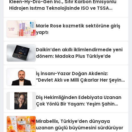
Kleen-Hy-Dro-Gen Inc., Sıfır Karbon Emisyonlu
Hidrojen Isıtma Teknolojisinde ISO ve TSSA
Düzenleyici Onaylarını Aldı
Marie Rose kozmetik sektörüne giriş
yaptı
Daikin’den akıllı iklimlendirmede yeni
dönem: Madoka Plus Türkiye’de
İş İnsanı-Yazar Doğan Akdeniz:
“Devlet Aklı ve Milli Çıkarlar Her Şeyin
Üzerindedir”
Diş Hekimliğinden Edebiyata Uzanan
Çok Yönlü Bir Yaşam: Yeşim Şahin
Yaman
Mirabellix, Türkiye’den dünyaya
uzanan güçlü büyümesini sürdürüyor