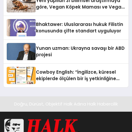
Yeni yapilan 31 bilimsel araştırmaya
göre, Vegan Köpek Maması ve Vegan
Kedi Mamasının İyi Sindirildiğini
Ortaya Koydu
Bhaktawer: Uluslararası hukuk Filistin
konusunda çifte standart uyguluyor
Yunan uzman: Ukrayna savaşı bir ABD
projesi
Cowboy English: “İngilizce, küresel
ekiplerde ölçülen bir iş yetkinliğine
dönüşüyor”
Doğru, Dürüst, Objektif Halk Adına Halk Habercilik