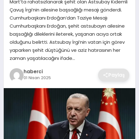
Mart’ta rahatsızlanarak şehit olan Astsubay Kıdemli
SIYASET
Çavuş İrgi‘nin ailesine başsağlığı mesajı gönderdi.
Cumhurbaşkanı Erdoğan’dan Taziye Mesajı
SPOR
Cumhurbaşkanı Erdoğan, şehit astsubayın ailesine
başsağlığı dileklerini ileterek, yaşanan acıya ortak
TEKNOLOJI
olduğunu belirtti. Astsubay İrgi’nin vatan için görev
yaparken şehit düştüğünü ve aziz hatırasının her
YAŞAM
zaman yaşatılacağını ifade…
haberci
Paylaş
01 Nisan 2025