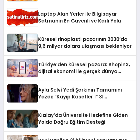
Laptop Alan Yerler ile Bilgisayar
Satmanın En Güvenli ve Karlı Yolu
Küresel rinoplasti pazarının 2030’da
9,6 milyar dolara ulaşması bekleniyor
Türkiye’den küresel pazara: ShopinX,
dijital ekonomi ile gerçek dünya
alışverişini bir araya getirmeyi
hedefliyor
Ayla Selvi Yedi Şarkının Tamamını
Yazdı: “Kayıp Kasetler 1” 31
Temmuz’da Yayında
Kızılay’da Üniversite Hedefine Giden
Yolda Doğru Eğitim Desteği