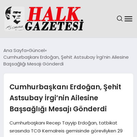
GÜNDEM
Ana Sayfa
Güncel
Cumhurbaşkanı Erdoğan, Şehit Astsubay İrgi’nin Ailesine
DÜNYA
Başsağlığı Mesajı Gönderdi
EĞITIM
Cumhurbaşkanı Erdoğan, Şehit
EKONOMI
Astsubay İrgi’nin Ailesine
Başsağlığı Mesajı Gönderdi
MAGAZIN
Cumhurbaşkanı Recep Tayyip Erdoğan, tatbikat
SAĞLIK
sırasında TCG Kemalreis gemisinde görevliyken 29