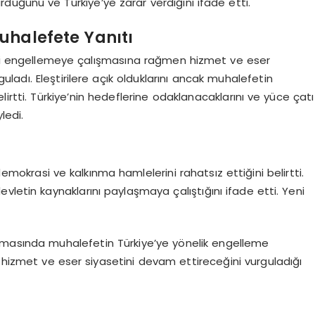
üğünü ve Türkiye’ye zarar verdiğini ifade etti.
halefete Yanıtı
yi engellemeye çalışmasına rağmen hizmet ve eser
guladı. Eleştirilere açık olduklarını ancak muhalefetin
rtti. Türkiye’nin hedeflerine odaklanacaklarını ve yüce çatı
ledi.
mokrasi ve kalkınma hamlelerini rahatsız ettiğini belirtti.
vletin kaynaklarını paylaşmaya çalıştığını ifade etti. Yeni
masında muhalefetin Türkiye’ye yönelik engelleme
in hizmet ve eser siyasetini devam ettireceğini vurguladığı