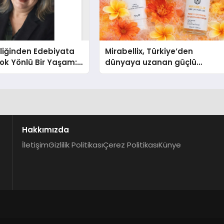
liğinden Edebiyata
Mirabellix, Türkiye’den
ok Yönlü Bir Yaşam:
dünyaya uzanan güçlü
hin Yaman
büyümesini sürdürüyor
Hakkımızda
İletişim
Gizlilik Politikası
Çerez Politikası
Künye