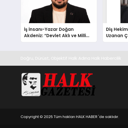
İş İnsanı-Yazar Doğan
Diş Hekim
Akdeniz: “Devlet Aklı ve Milli
Uzanan Ç
Çıkarlar Her Şeyin Üzerindedir”
Yeşim Şa
Doğru, Dürüst, Objektif Halk Adına Halk Habercilik
Copyright © 2025 Tüm hakları HALK HABER 'de saklıdır.