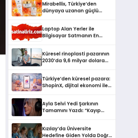
Mirabellix, Türkiye’den
dünyaya uzanan güçlü
büyümesini sürdürüyor
Laptop Alan Yerler ile
Bilgisayar Satmanın En
Güvenli ve Karlı Yolu
Küresel rinoplasti pazarının
2030’da 9,6 milyar dolara
ulaşması bekleniyor
Türkiye’den küresel pazara:
ShopinX, dijital ekonomi ile
gerçek dünya alışverişini bir
araya getirmeyi hedefliyor
Ayla Selvi Yedi Şarkının
Tamamını Yazdı: “Kayıp
Kasetler 1” 31 Temmuz’da
Yayında
Kızılay’da Üniversite
Hedefine Giden Yolda Doğru