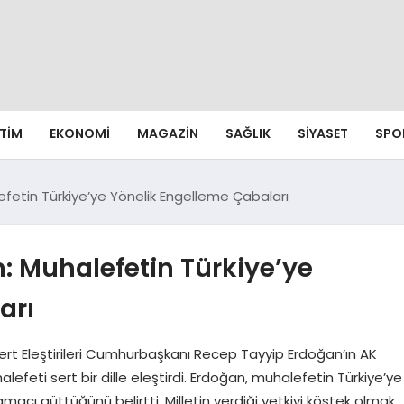
ITIM
EKONOMI
MAGAZIN
SAĞLIK
SIYASET
SPO
etin Türkiye’ye Yönelik Engelleme Çabaları
 Muhalefetin Türkiye’ye
arı
rt Eleştirileri Cumhurbaşkanı Recep Tayyip Erdoğan’ın AK
feti sert bir dille eleştirdi. Erdoğan, muhalefetin Türkiye’ye
ı güttüğünü belirtti. Milletin verdiği yetkiyi köstek olmak