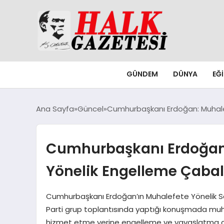
GÜNDEM
DÜNYA
EĞ
Ana Sayfa
Güncel
Cumhurbaşkanı Erdoğan: Muhalef
Cumhurbaşkanı Erdoğan:
Yönelik Engelleme Çabal
Cumhurbaşkanı Erdoğan’ın Muhalefete Yönelik Se
Parti grup toplantısında yaptığı konuşmada muhale
hizmet etme yerine engelleme ve yavaşlatma amac