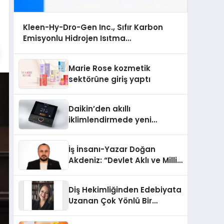
Kleen-Hy-Dro-Gen Inc., Sıfır Karbon
Emisyonlu Hidrojen Isıtma
Teknolojisinde ISO ve TSSA Düzenleyici
Onaylarını Aldı
Marie Rose kozmetik
sektörüne giriş yaptı
Daikin’den akıllı
iklimlendirmede yeni
dönem: Madoka Plus
Türkiye’de
İş İnsanı-Yazar Doğan
Akdeniz: “Devlet Aklı ve Milli
Çıkarlar Her Şeyin
Üzerindedir”
Diş Hekimliğinden Edebiyata
Uzanan Çok Yönlü Bir
Yaşam: Yeşim Şahin Yaman