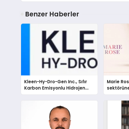
Benzer Haberler
Kleen-Hy-Dro-Gen Inc., Sıfır
Marie Ro
Karbon Emisyonlu Hidrojen
sektörüne
Isıtma Teknolojisinde ISO ve
TSSA Düzenleyici Onaylarını
Aldı