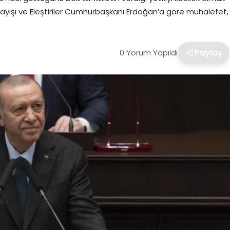
Anlayışı ve Eleştiriler Cumhurbaşkanı Erdoğan’a göre muhalefet,
0 Yorum Yapıldı
Paylaş