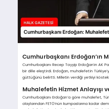
Cumhurbaşkanı Erdoğan’ın Muha
Cumhurbaşkanı Recep Tayyip Erdoğan’ın AK Par
bir dille eleştirdi. Erdoğan, muhalefetin Türk
güttüğünü belirtti. Milletin verdiği yetkiyi köstek
Muhalefetin Hizmet Anlayışı ve 
Cumhurbaşkanı Erdoğan’a göre muhalefet, Türkiy
olaylarından FETÖ’nün kumpaslarına kadar demokr