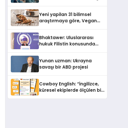
Eğitim Desteği
Yeni yapilan 31 bilimsel
araştırmaya göre, Vegan
Köpek Maması ve Vegan
Kedi Mamasının İyi
Bhaktawer: Uluslararası
Sindirildiğini Ortaya Koydu
hukuk Filistin konusunda
çifte standart uyguluyor
Yunan uzman: Ukrayna
savaşı bir ABD projesi
Cowboy English: “İngilizce,
küresel ekiplerde ölçülen bir
iş yetkinliğine dönüşüyor”