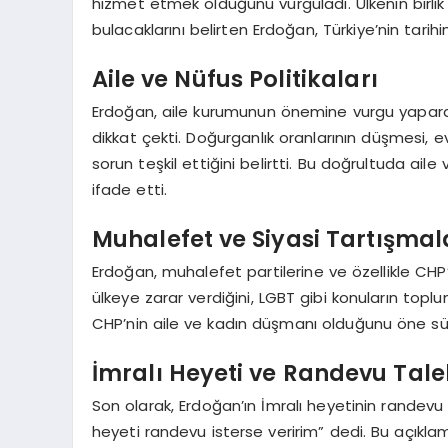
hizmet etmek olduğunu vurguladı. Ülkenin birlik 
bulacaklarını belirten Erdoğan, Türkiye’nin tarih
Aile ve Nüfus Politikaları
Erdoğan, aile kurumunun önemine vurgu yaparak
dikkat çekti. Doğurganlık oranlarının düşmesi, ev
sorun teşkil ettiğini belirtti. Bu doğrultuda ail
ifade etti.
Muhalefet ve Siyasi Tartışmal
Erdoğan, muhalefet partilerine ve özellikle CHP’
ülkeye zarar verdiğini, LGBT gibi konuların toplu
CHP’nin aile ve kadın düşmanı olduğunu öne süre
İmralı Heyeti ve Randevu Tale
Son olarak, Erdoğan’ın İmralı heyetinin randevu t
heyeti randevu isterse veririm” dedi. Bu açıklama