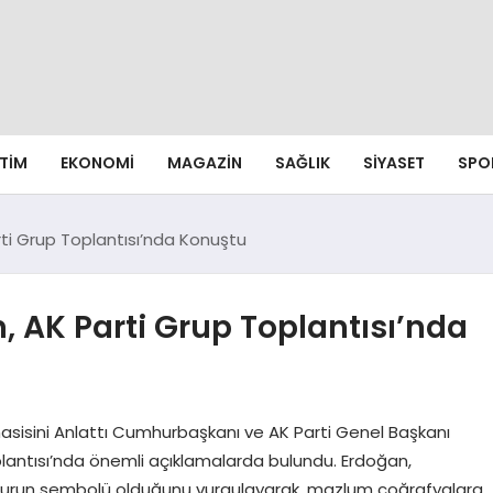
ITIM
EKONOMI
MAGAZIN
SAĞLIK
SIYASET
SPO
i Grup Toplantısı’nda Konuştu
AK Parti Grup Toplantısı’nda
asisini Anlattı Cumhurbaşkanı ve AK Parti Genel Başkanı
lantısı’nda önemli açıklamalarda bulundu. Erdoğan,
uzurun sembolü olduğunu vurgulayarak, mazlum coğrafyalara