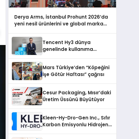
Derya Arms, İstanbul Prohunt 2026’da
yeni nesil ürünlerini ve global marka
vizyonunu sergiledi
Tencent Hy3 dünya
genelinde kullanıma
sunuldu
Mars Türkiye’den “Köpeğini
İşe Götür Haftası” çağrısı
Cesur Packaging, Mısır’daki
Üretim Üssünü Büyütüyor
Kleen-Hy-Dro-Gen Inc., Sıfır
Karbon Emisyonlu Hidrojen
Isıtma Teknolojisinde ISO ve
TSSA Düzenleyici Onaylarını