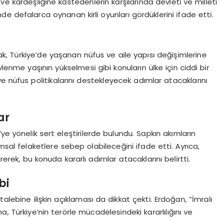
ve kardeşliğine kastedenlerin karşılarında devleti ve milleti
inde defalarca oynanan kirli oyunları gördüklerini ifade etti.
, Türkiye’de yaşanan nüfus ve aile yapısı değişimlerine
lenme yaşının yükselmesi gibi konuların ülke için ciddi bir
e ve nüfus politikalarını destekleyecek adımlar atacaklarını
ar
ye yönelik sert eleştirilerde bulundu. Sapkın akımların
msal felaketlere sebep olabileceğini ifade etti. Ayrıca,
rek, bu konuda kararlı adımlar atacaklarını belirtti.
bi
alebine ilişkin açıklaması da dikkat çekti. Erdoğan, “İmralı
, Türkiye’nin terörle mücadelesindeki kararlılığını ve