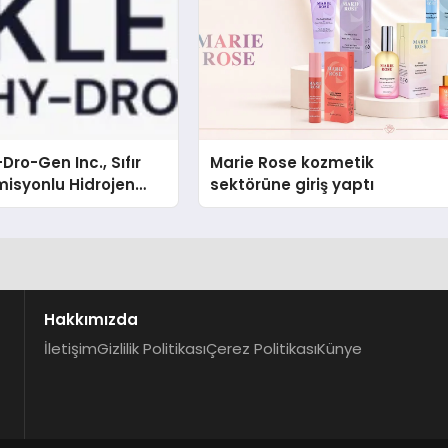
Dro-Gen Inc., Sıfır
Marie Rose kozmetik
isyonlu Hidrojen
sektörüne giriş yaptı
knolojisinde ISO ve
nleyici Onaylarını
Hakkımızda
İletişim
Gizlilik Politikası
Çerez Politikası
Künye