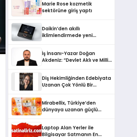
Marie Rose kozmetik
Aldı
sektörüne giriş yaptı
Daikin’den akıllı
iklimlendirmede yeni
dönem: Madoka Plus
Türkiye’de
İş İnsanı-Yazar Doğan
Akdeniz: “Devlet Aklı ve Milli
Çıkarlar Her Şeyin
Üzerindedir”
Diş Hekimliğinden Edebiyata
Uzanan Çok Yönlü Bir
Yaşam: Yeşim Şahin Yaman
Mirabellix, Türkiye’den
dünyaya uzanan güçlü
büyümesini sürdürüyor
Laptop Alan Yerler ile
Bilgisayar Satmanın En