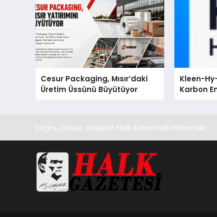
Cesur Packaging, Mısır’daki
Kleen-Hy-
Üretim Üssünü Büyütüyor
Karbon Em
Isıtma Te
TSSA Düze
Aldı
Doğru, Dürüst, Objektif Halk Adına Halk Habercilik