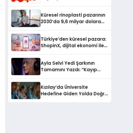
Güvenli ve Karlı Yolu
Küresel rinoplasti pazarının
2030’da 9,6 milyar dolara
ulaşması bekleniyor
Türkiye’den küresel pazara:
ShopinX, dijital ekonomi ile
gerçek dünya alışverişini bir
araya getirmeyi hedefliyor
Ayla Selvi Yedi Şarkının
Tamamını Yazdı: “Kayıp
Kasetler 1” 31 Temmuz’da
Yayında
Kızılay’da Üniversite
Hedefine Giden Yolda Doğru
Eğitim Desteği