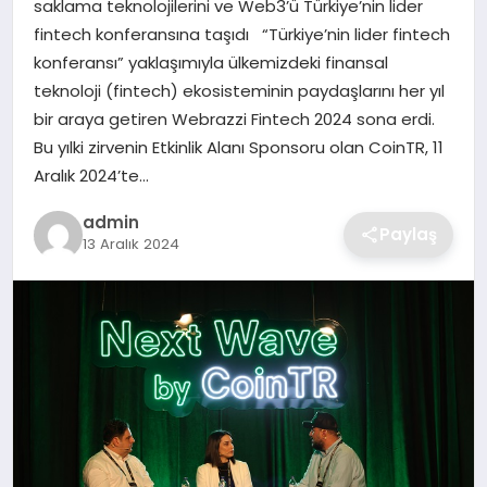
saklama teknolojilerini ve Web3’ü Türkiye’nin lider
SIYASET
fintech konferansına taşıdı “Türkiye’nin lider fintech
konferansı” yaklaşımıyla ülkemizdeki finansal
SPOR
teknoloji (fintech) ekosisteminin paydaşlarını her yıl
bir araya getiren Webrazzi Fintech 2024 sona erdi.
TEKNOLOJI
Bu yılki zirvenin Etkinlik Alanı Sponsoru olan CoinTR, 11
Aralık 2024’te…
YAŞAM
admin
Paylaş
13 Aralık 2024