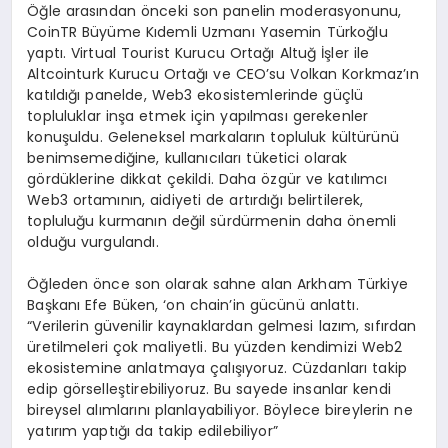
Öğle arasından önceki son panelin moderasyonunu,
CoinTR Büyüme Kıdemli Uzmanı Yasemin Türkoğlu
yaptı. Virtual Tourist Kurucu Ortağı Altuğ İşler ile
Altcointurk Kurucu Ortağı ve CEO’su Volkan Korkmaz’ın
katıldığı panelde, Web3 ekosistemlerinde güçlü
topluluklar inşa etmek için yapılması gerekenler
konuşuldu. Geleneksel markaların topluluk kültürünü
benimsemediğine, kullanıcıları tüketici olarak
gördüklerine dikkat çekildi. Daha özgür ve katılımcı
Web3 ortamının, aidiyeti de artırdığı belirtilerek,
topluluğu kurmanın değil sürdürmenin daha önemli
olduğu vurgulandı.
Öğleden önce son olarak sahne alan Arkham Türkiye
Başkanı Efe Büken, ‘on chain’in gücünü anlattı.
“Verilerin güvenilir kaynaklardan gelmesi lazım, sıfırdan
üretilmeleri çok maliyetli. Bu yüzden kendimizi Web2
ekosistemine anlatmaya çalışıyoruz. Cüzdanları takip
edip görselleştirebiliyoruz. Bu sayede insanlar kendi
bireysel alımlarını planlayabiliyor. Böylece bireylerin ne
yatırım yaptığı da takip edilebiliyor”