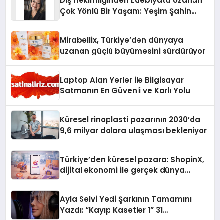
Diş Hekimliğinden Edebiyata Uzanan
Çok Yönlü Bir Yaşam: Yeşim Şahin
Yaman
Mirabellix, Türkiye’den dünyaya
uzanan güçlü büyümesini sürdürüyor
Laptop Alan Yerler ile Bilgisayar
Satmanın En Güvenli ve Karlı Yolu
Küresel rinoplasti pazarının 2030’da
9,6 milyar dolara ulaşması bekleniyor
Türkiye’den küresel pazara: ShopinX,
dijital ekonomi ile gerçek dünya
alışverişini bir araya getirmeyi
hedefliyor
Ayla Selvi Yedi Şarkının Tamamını
Yazdı: “Kayıp Kasetler 1” 31