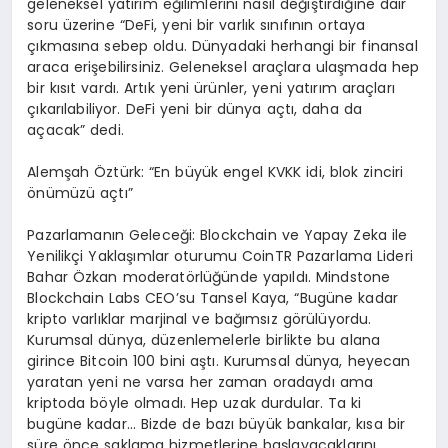
geleneksel yatırım eğilimlerini nasıl değiştirdiğine dair
soru üzerine “DeFi, yeni bir varlık sınıfının ortaya
çıkmasına sebep oldu. Dünyadaki herhangi bir finansal
araca erişebilirsiniz. Geleneksel araçlara ulaşmada hep
bir kısıt vardı. Artık yeni ürünler, yeni yatırım araçları
çıkarılabiliyor. DeFi yeni bir dünya açtı, daha da
açacak” dedi.
Alemşah Öztürk: “En büyük engel KVKK idi, blok zinciri
önümüzü açtı”
Pazarlamanın Geleceği: Blockchain ve Yapay Zeka ile
Yenilikçi Yaklaşımlar oturumu CoinTR Pazarlama Lideri
Bahar Özkan moderatörlüğünde yapıldı. Mindstone
Blockchain Labs CEO’su Tansel Kaya, “Bugüne kadar
kripto varlıklar marjinal ve bağımsız görülüyordu.
Kurumsal dünya, düzenlemelerle birlikte bu alana
girince Bitcoin 100 bini aştı. Kurumsal dünya, heyecan
yaratan yeni ne varsa her zaman oradaydı ama
kriptoda böyle olmadı. Hep uzak durdular. Ta ki
bugüne kadar… Bizde de bazı büyük bankalar, kısa bir
süre önce saklama hizmetlerine başlayacaklarını