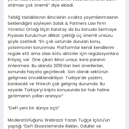
atılması çok önemli” diye ekledi.
Tebliğ taslaklarının ikincisinin ocakta yayımlanmasının
beklendiğini söyleyen Solak & Partners Law Firm
Yönetici Ortağı Elçin Karatay da bu konuda Sermaye
Piyasası Kurulu’nun dikkat çektiği üç önemli unsuru
şöyle özetledi: “En çok üstünde durulan konu,
yatırımcının korunması. Platformlar kendi kendilerini
regüle etti ama olası kötü aktörler için regülasyonlara
ihtiyaç var. Öne çıkan ikinci unsur, kara paranın
önlenmesi. Bu alanda 2019’dan beri önerilenler,
sonunda hayata geçirilecek. Son olarak sektörün
gelişmesi önceliklendiriliyor. Türkiye’de yazılım,
bankacılık ve fintech çok gelişmiş durumda. Bu
sayede Türkiye’yi kripto konusunda bir hub haline
getirmenin yolları aranıyor”
“DeFi yeni bir dünya açtı”
Moderatörlüğünü Webrazzi Yazarı Tuğçe İçözü’ün
yaptığı “DeFi Ekosisteminde Riskler, Ödüller ve