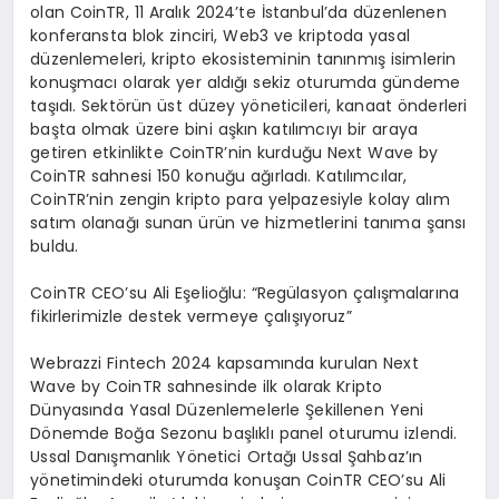
olan CoinTR, 11 Aralık 2024’te İstanbul’da düzenlenen
konferansta blok zinciri, Web3 ve kriptoda yasal
düzenlemeleri, kripto ekosisteminin tanınmış isimlerin
konuşmacı olarak yer aldığı sekiz oturumda gündeme
taşıdı. Sektörün üst düzey yöneticileri, kanaat önderleri
başta olmak üzere bini aşkın katılımcıyı bir araya
getiren etkinlikte CoinTR’nin kurduğu Next Wave by
CoinTR sahnesi 150 konuğu ağırladı. Katılımcılar,
CoinTR’nin zengin kripto para yelpazesiyle kolay alım
satım olanağı sunan ürün ve hizmetlerini tanıma şansı
buldu.
CoinTR CEO’su Ali Eşelioğlu: “Regülasyon çalışmalarına
fikirlerimizle destek vermeye çalışıyoruz”
Webrazzi Fintech 2024 kapsamında kurulan Next
Wave by CoinTR sahnesinde ilk olarak Kripto
Dünyasında Yasal Düzenlemelerle Şekillenen Yeni
Dönemde Boğa Sezonu başlıklı panel oturumu izlendi.
Ussal Danışmanlık Yönetici Ortağı Ussal Şahbaz’ın
yönetimindeki oturumda konuşan CoinTR CEO’su Ali