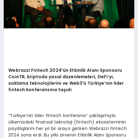
Webrazzi Fintech 2024
’ü
n Etkinlik Alan
ı
Sponsoru
CoinTR, kriptoda yasal d
ü
zenlemeleri, DeFi’yi,
saklama teknolojilerini ve Web3
’ü
T
ü
rkiye
’
nin lider
fintech konferans
ı
na ta
şı
d
ı
“Türkiye’nin lider fintech konferansı” yaklaşımıyla
ülkemizdeki finansal teknoloji (fintech) ekosisteminin
paydaşlarını her yıl bir araya getiren Webrazzi Fintech
2024 sona erdi. Bu yılki zirvenin Etkinlik Alanı Sponsoru