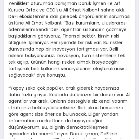
Yenilikler” oturumda Danışman Doruk İşmen ile Arf
Kurucu Ortak ve CEO’su Ali Erhat Nalbant sahne aldı.
DeFi ekosistemine dair gelecek öngörülerinin sorulması
üstüne Ali Erhat Nalbant, “Bazı kurumların, uluslararası
ödemelerini kendi ‘DeFi agent’ları üstünden çözmeye
başladıklarını görüyoruz. Finansal sektör, kimin riski
aldığı ile ilgileniyor. Her işlemde bir risk var. Bu riskler
dünyasında hep bir inovasyon tartışması var. Belli
risklere bakıyorsunuz. İnovasyon, tüm sistemlerin tek
tek açılıp, ürünün hangi riskleri almak isteyeceğini
tartışarak belli kullanım senaryolarının oluşturulmasını
sağlayacak” diye konuştu.
“Yapay zeka çok popüler, artık giderek hayatımıza
daha fazla giriyor. Kriptoda da benzer bir durum var. AI
agent’lar var artık. Onların desteğiyle siz kendi yatırım
stratejinizi belirleyebileceksiniz. Risk alma hevesinize
göre agent size öneride bulunacak. Diğer yandan
‘information market’ların da büyüyeceğini
düşünüyorum. Bu, bilginin demokratikleşmesi
açısından da önemli” diyen Doruk İşmen, DeFi’nin