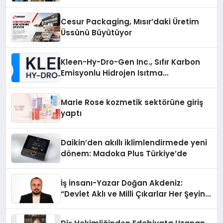
Cesur Packaging, Mısır’daki Üretim
Üssünü Büyütüyor
Kleen-Hy-Dro-Gen Inc., Sıfır Karbon
Emisyonlu Hidrojen Isıtma
Teknolojisinde ISO ve TSSA
Düzenleyici Onaylarını Aldı
Marie Rose kozmetik sektörüne giriş
yaptı
Daikin’den akıllı iklimlendirmede yeni
dönem: Madoka Plus Türkiye’de
İş İnsanı-Yazar Doğan Akdeniz:
“Devlet Aklı ve Milli Çıkarlar Her Şeyin
Üzerindedir”