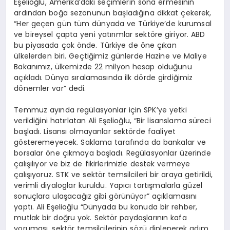
Eşelioğlu, Amerika’daki seçimlerin sona ermesinin
ardından boğa sezonunun başladığına dikkat çekerek,
“Her geçen gün tüm dünyada ve Türkiye’de kurumsal
ve bireysel çapta yeni yatırımlar sektöre giriyor. ABD
bu piyasada çok önde. Türkiye de öne çıkan
ülkelerden biri. Geçtiğimiz günlerde Hazine ve Maliye
Bakanımız, ülkemizde 22 milyon hesap olduğunu
açıkladı. Dünya sıralamasında ilk dörde girdiğimiz
dönemler var” dedi.
Temmuz ayında regülasyonlar için SPK’ye yetki
verildiğini hatırlatan Ali Eşelioğlu, “Bir lisanslama süreci
başladı. Lisansı olmayanlar sektörde faaliyet
gösteremeyecek. Saklama tarafında da bankalar ve
borsalar öne çıkmaya başladı. Regülasyonlar üzerinde
çalışılıyor ve biz de fikirlerimizle destek vermeye
çalışıyoruz. STK ve sektör temsilcileri bir araya getirildi,
verimli diyaloglar kuruldu. Yapıcı tartışmalarla güzel
sonuçlara ulaşacağız gibi görünüyor” açıklamasını
yaptı. Ali Eşelioğlu “Dünyada bu konuda bir rehber,
mutlak bir doğru yok. Sektör paydaşlarının kafa
yoruması, sektör temsilcilerinin sözü dinlenerek adım