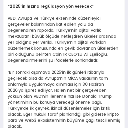
“
2025’in h
ı
z
ı
na reg
ü
lasyon y
ö
n verecek”
ABD, Avrupa ve Türkiye ekseninde düzenleyici
çerçeveler bakımından kat edilen yolu da
değerlendiren raporda, Türkiye’nin dijital varlık
mevzuatını büyük ölçüde netleştiren ülkeler arasında
yer aldığına yer verildi. Türkiye’nin dijital varlıkları
düzenlemek konusunda en çevik davranan ülkelerden
biri olduğunu belirten CoinTR CEO’su Ali Eşelioğlu,
değerlendirmelerini şu ifadelerle sonlandırdı:
“Bir sonraki aşamaya 2025’in ilk günleri itibarıyla
geçilecek olsa da Avrupa’nın MiCA yasasının tam
anlamıyla uygulamaya alınması için 30 Haziran
2026’ya işaret ediliyor. Halen net bir çerçeveden
yoksun olan ABD’nin ilerleme hızı ise Donald Trump
yönetiminin bu konuya vereceği öneme bağlı.
Türkiye’de ilk çeyrek, ikincil düzenlemeler için kritik
olacak. Eğer hukuki taraf planlandığı gibi giderse kripto
para ve Web3 ekosisteminin büyüme çağı tescillenmiş
olacak.