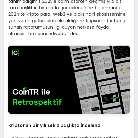
tanımladığımız 2025’e adım atarken geçmiş yıla ait
tüm başlıkları bir arada görebileceğiniz bir almanak.
2024’te kripto para, Web3 ve blokzinciri ekosistemine
yön veren gelişmeleri ele aldığımız kapsamlı bir bakış
sunan raporumuzun ilgi duyan herkese faydalı
olmasını temenni ediyoruz” dedi.
Kriptonun bir y
ı
l
ı
sekiz ba
ş
l
ı
kta incelendi