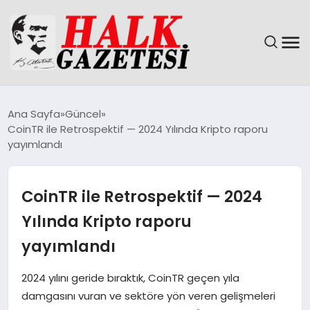
GÜNDEM
Ana Sayfa
Güncel
CoinTR ile Retrospektif — 2024 Yılında Kripto raporu
DÜNYA
yayımlandı
EĞITIM
CoinTR ile Retrospektif — 2024
EKONOMI
Yılında Kripto raporu
yayımlandı
MAGAZIN
2024 yılını geride bıraktık, CoinTR geçen yıla
SAĞLIK
damgasını vuran ve sektöre yön veren gelişmeleri