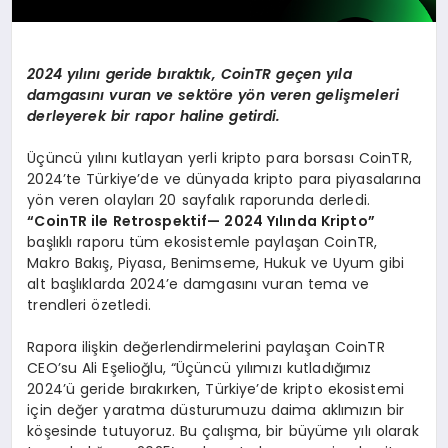
2024 yı
l
ı
n
ı
geride b
ı
rakt
ı
k, CoinTR ge
ç
en y
ı
la
damgas
ı
n
ı
vuran ve sekt
ö
re y
ö
n veren geli
ş
meleri
derleyerek bir rapor haline getirdi.
Üçüncü yılını kutlayan yerli kripto para borsası CoinTR,
2024’te Türkiye’de ve dünyada kripto para piyasalarına
yön veren olayları 20 sayfalık raporunda derledi.
“
CoinTR ile Retrospektif
— 2024 Yı
l
ı
nda Kripto
”
başlıklı raporu tüm ekosistemle paylaşan CoinTR,
Makro Bakış, Piyasa, Benimseme, Hukuk ve Uyum gibi
alt başlıklarda 2024’e damgasını vuran tema ve
trendleri özetledi.
Rapora ilişkin değerlendirmelerini paylaşan CoinTR
CEO’su Ali Eşelioğlu, “Üçüncü yılımızı kutladığımız
2024’ü geride bırakırken, Türkiye’de kripto ekosistemi
için değer yaratma düsturumuzu daima aklımızın bir
köşesinde tutuyoruz. Bu çalışma, bir büyüme yılı olarak