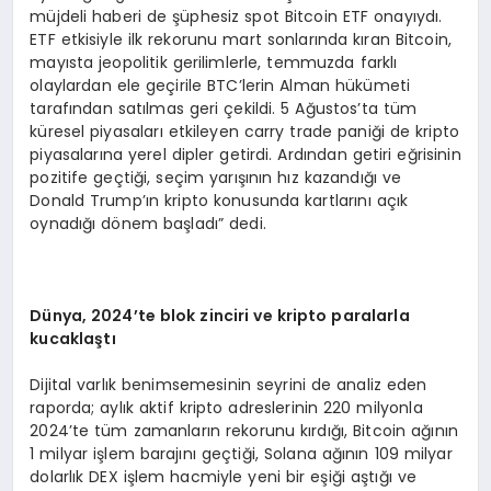
müjdeli haberi de şüphesiz spot Bitcoin ETF onayıydı.
ETF etkisiyle ilk rekorunu mart sonlarında kıran Bitcoin,
mayısta jeopolitik gerilimlerle, temmuzda farklı
olaylardan ele geçirile BTC’lerin Alman hükümeti
tarafından satılmas geri çekildi. 5 Ağustos’ta tüm
küresel piyasaları etkileyen carry trade paniği de kripto
piyasalarına yerel dipler getirdi. Ardından getiri eğrisinin
pozitife geçtiği, seçim yarışının hız kazandığı ve
Donald Trump’ın kripto konusunda kartlarını açık
oynadığı dönem başladı” dedi.
D
ü
nya, 2024
’
te blok zinciri ve kripto paralarla
kucakla
ş
t
ı
Dijital varlık benimsemesinin seyrini de analiz eden
raporda; aylık aktif kripto adreslerinin 220 milyonla
2024’te tüm zamanların rekorunu kırdığı, Bitcoin ağının
1 milyar işlem barajını geçtiği, Solana ağının 109 milyar
dolarlık DEX işlem hacmiyle yeni bir eşiği aştığı ve