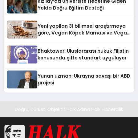
Kızılay’da Üniversite Hedefine Giden
Yolda Doğru Eğitim Desteği
Yeni yapilan 31 bilimsel araştırmaya
göre, Vegan Köpek Maması ve Vegan
Kedi Mamasının İyi Sindirildiğini
Ortaya Koydu
Bhaktawer: Uluslararası hukuk Filistin
konusunda çifte standart uyguluyor
Yunan uzman: Ukrayna savaşı bir ABD
projesi
Doğru, Dürüst, Objektif Halk Adına Halk Habercilik