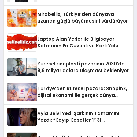
Yaman
Mirabellix, Türkiye’den dünyaya
uzanan güçlü büyümesini sürdürüyor
Laptop Alan Yerler ile Bilgisayar
Satmanın En Güvenli ve Karlı Yolu
Küresel rinoplasti pazarının 2030’da
9,6 milyar dolara ulaşması bekleniyor
Türkiye’den küresel pazara: ShopinX,
dijital ekonomi ile gerçek dünya
alışverişini bir araya getirmeyi
hedefliyor
Ayla Selvi Yedi Şarkının Tamamını
Yazdı: “Kayıp Kasetler 1” 31
Temmuz’da Yayında