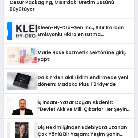
Cesur Packaging, Mısır’daki Üretim Üssünü
Büyütüyor
Kleen-Hy-Dro-Gen Inc., Sıfır Karbon
Emisyonlu Hidrojen Isıtma
Teknolojisinde ISO ve TSSA
Düzenleyici Onaylarını Aldı
Marie Rose kozmetik sektörüne giriş
yaptı
Daikin’den akıllı iklimlendirmede yeni
dönem: Madoka Plus Türkiye’de
İş İnsanı-Yazar Doğan Akdeniz:
“Devlet Aklı ve Milli Çıkarlar Her Şeyin
Üzerindedir”
Diş Hekimliğinden Edebiyata Uzanan
Çok Yönlü Bir Yaşam: Yeşim Şahin