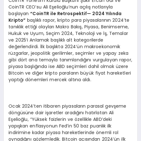
CoinTR Yönetim Kurulu Başkanı Şakir Ercan Gül ve
CoinTR CEO’su Ali Eşelioğlu’nun açılış notlarıyla
başlayan
“
CoinTR ile Retrospektif
— 2024 Yı
l
ı
nda
Kripto
”
başlıklı rapor, kripto para piyasalarının 2024’te
tanıklık ettiği olayları Makro Bakış, Piyasa, Benimseme,
Hukuk ve Uyum, Seçim 2024, Teknoloji ve İş, Temalar
ve 2025’i Anlamak başlıklı alt kategorilerde
değerlendirdi. İlk başlıkta 2024’ün makroekonomik
rüzgarlar, jeopolitik gerilimler, seçimler ve yapay zeka
gibi dört ana temayla tanımlandığını vurgulayan rapor,
piyasa başlığında ise ABD seçimleri dahil olmak üzere
Bitcoin ve diğer kripto paraların büyük fiyat hareketleri
yaptığı dönemleri mercek altına aldı.
Ocak 2024’ten itibaren piyasaların parasal gevşeme
döngüsüne dair işaretler aradığını hatırlatan Ali
Eşelioğlu, “Yüksek faizlerin ve özellikle ABD’deki
yapışkan enflasyonun Fed’in 50 baz puanlık ilk
indirimine kadar piyasa hareketlerinde önemli rol
oynadığını gözlemledik. Bitcoin açısından 2024’ün ilk