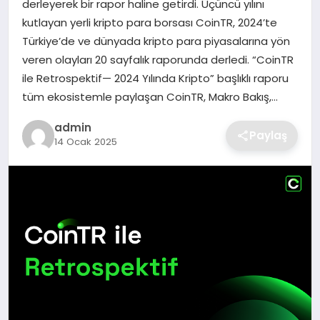
derleyerek bir rapor haline getirdi. Üçüncü yılını
SIYASET
kutlayan yerli kripto para borsası CoinTR, 2024’te
Türkiye’de ve dünyada kripto para piyasalarına yön
SPOR
veren olayları 20 sayfalık raporunda derledi. “CoinTR
ile Retrospektif— 2024 Yılında Kripto” başlıklı raporu
TEKNOLOJI
tüm ekosistemle paylaşan CoinTR, Makro Bakış,…
YAŞAM
admin
Paylaş
14 Ocak 2025