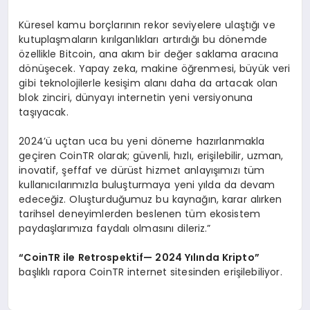
Küresel kamu borçlarının rekor seviyelere ulaştığı ve
kutuplaşmaların kırılganlıkları artırdığı bu dönemde
özellikle Bitcoin, ana akım bir değer saklama aracına
dönüşecek. Yapay zeka, makine öğrenmesi, büyük veri
gibi teknolojilerle kesişim alanı daha da artacak olan
blok zinciri, dünyayı internetin yeni versiyonuna
taşıyacak.
2024’ü uçtan uca bu yeni döneme hazırlanmakla
geçiren CoinTR olarak; güvenli, hızlı, erişilebilir, uzman,
inovatif, şeffaf ve dürüst hizmet anlayışımızı tüm
kullanıcılarımızla buluşturmaya yeni yılda da devam
edeceğiz. Oluşturduğumuz bu kaynağın, karar alırken
tarihsel deneyimlerden beslenen tüm ekosistem
paydaşlarımıza faydalı olmasını dileriz.”
“
CoinTR ile Retrospektif
— 2024 Yı
l
ı
nda Kripto
”
başlıklı rapora CoinTR internet sitesinden erişilebiliyor.