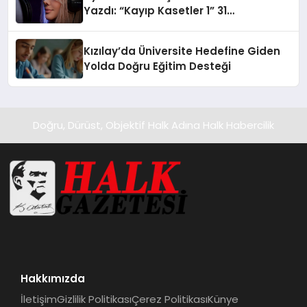
Yazdı: “Kayıp Kasetler 1” 31
Temmuz’da Yayında
Kızılay’da Üniversite Hedefine Giden
Yolda Doğru Eğitim Desteği
Doğru, Dürüst, Objektif Halk Adına Halk Habercilik
Hakkımızda
İletişim
Gizlilik Politikası
Çerez Politikası
Künye