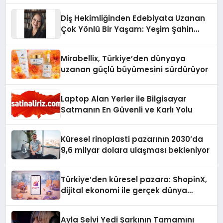
Diş Hekimliğinden Edebiyata Uzanan
Çok Yönlü Bir Yaşam: Yeşim Şahin
Yaman
Mirabellix, Türkiye’den dünyaya
uzanan güçlü büyümesini sürdürüyor
Laptop Alan Yerler ile Bilgisayar
Satmanın En Güvenli ve Karlı Yolu
Küresel rinoplasti pazarının 2030’da
9,6 milyar dolara ulaşması bekleniyor
Türkiye’den küresel pazara: ShopinX,
dijital ekonomi ile gerçek dünya
alışverişini bir araya getirmeyi
hedefliyor
Ayla Selvi Yedi Şarkının Tamamını