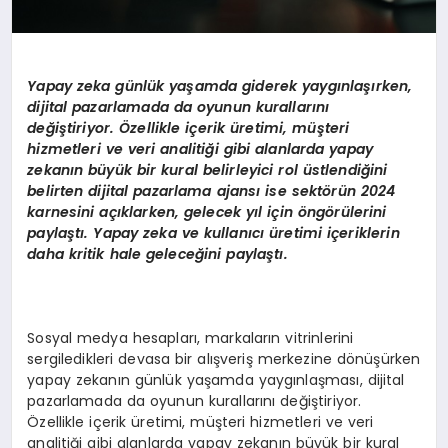
Yapay zeka günlük yaşamda giderek yaygınlaşırken,
dijital pazarlamada da oyunun kurallarını
değiştiriyor. Özellikle iç
erik
üretimi, müşteri
hizmetleri ve veri analitiği gibi alanlarda yapay
zekanın büyük bir kural belirleyici rol üstlendiğini
belirten dijital pazarlama ajansı ise sekt
ö
rün 2024
karnesini açıklarken, gelecek yıl için
ö
ng
ö
rülerini
paylaştı. Yapay zeka ve kullanıcı üretimi iç
erik
lerin
daha kritik hale geleceğini paylaştı.
Sosyal medya hesapları, markaların vitrinlerini
sergiledikleri devasa bir alışveriş merkezine dönüşürken
yapay zekanın günlük yaşamda yaygınlaşması, dijital
pazarlamada da oyunun kurallarını değiştiriyor.
Özellikle içerik üretimi, müşteri hizmetleri ve veri
analitiği gibi alanlarda yapay zekanın büyük bir kural