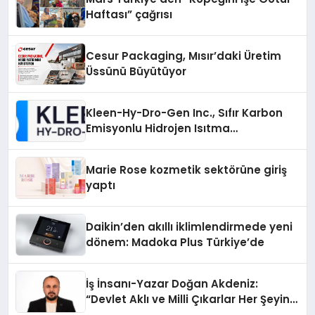
Haftası” çağrısı
Cesur Packaging, Mısır’daki Üretim
Üssünü Büyütüyor
Kleen-Hy-Dro-Gen Inc., Sıfır Karbon
Emisyonlu Hidrojen Isıtma
Teknolojisinde ISO ve TSSA
Düzenleyici Onaylarını Aldı
Marie Rose kozmetik sektörüne giriş
yaptı
Daikin’den akıllı iklimlendirmede yeni
dönem: Madoka Plus Türkiye’de
İş İnsanı-Yazar Doğan Akdeniz:
“Devlet Aklı ve Milli Çıkarlar Her Şeyin
Üzerindedir”