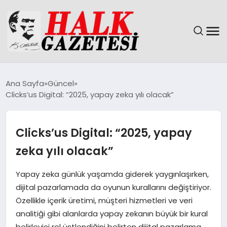
GÜNDEM
Ana Sayfa
Güncel
Clicks’us Digital: “2025, yapay zeka yılı olacak”
DÜNYA
EĞITIM
Clicks’us Digital: “2025, yapay
zeka yılı olacak”
EKONOMI
Yapay zeka günlük yaşamda giderek yaygınlaşırken,
MAGAZIN
dijital pazarlamada da oyunun kurallarını değiştiriyor.
Özellikle içerik üretimi, müşteri hizmetleri ve veri
SAĞLIK
analitiği gibi alanlarda yapay zekanın büyük bir kural
belirleyici rol üstlendiğini belirten dijital pazarlama