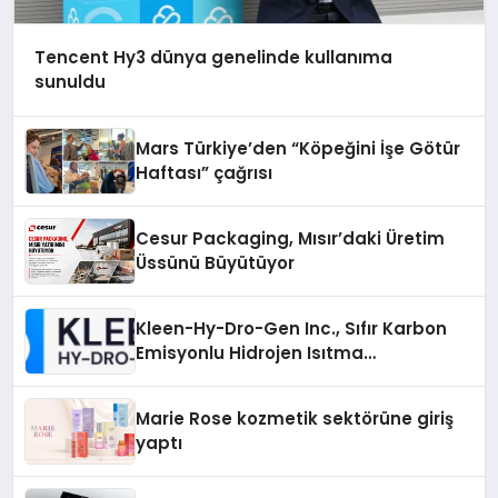
Tencent Hy3 dünya genelinde kullanıma
sunuldu
Mars Türkiye’den “Köpeğini İşe Götür
Haftası” çağrısı
Cesur Packaging, Mısır’daki Üretim
Üssünü Büyütüyor
Kleen-Hy-Dro-Gen Inc., Sıfır Karbon
Emisyonlu Hidrojen Isıtma
Teknolojisinde ISO ve TSSA
Düzenleyici Onaylarını Aldı
Marie Rose kozmetik sektörüne giriş
yaptı