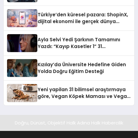
Türkiye’den küresel pazara: ShopinX,
dijital ekonomi ile gerçek dünya
alışverişini bir araya getirmeyi
hedefliyor
Ayla Selvi Yedi Şarkının Tamamını
Yazdı: “Kayıp Kasetler 1” 31
Temmuz’da Yayında
Kızılay’da Üniversite Hedefine Giden
Yolda Doğru Eğitim Desteği
Yeni yapilan 31 bilimsel araştırmaya
göre, Vegan Köpek Maması ve Vegan
Kedi Mamasının İyi Sindirildiğini
Ortaya Koydu
Doğru, Dürüst, Objektif Halk Adına Halk Habercilik