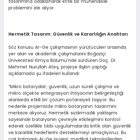
tasarımına odaklanarak kritik bir mühendislik
problemini ele alıyor.
Hermetik Tasarım: Güvenlik ve Kararlılığın Anahtarı
Söz konusu Ar-Ge çalışmasının yürütücüleri arasında
yer alan ve akademik çalışmalarını Boğaziçi
Üniversitesi Kimya Bölümü’nde sürdüren Doç. Dr.
Mehmet Nurullah Ateş, projeye ilişkin yaptığı
açıklamada şu ifadeleri kullandı:
“Mikro bataryalar; güvenlik, uzun süreli çalışma ve
mikro ölçekte entegrasyon ihtiyacının belirginleştiği
alanlarda etkili bir çözüm potansiyeli taşıyor. Bu
nedenle projemizde mikro bataryanın tasarımını
merkeze alıyoruz. Hermetik sızdırmazlık yaklaşımı
sayesinde bataryanın çevreyle etkileşimini kontrol
ederek özellikle tıbbi uygulamalarda kritik olan güvenlik
ve kararlılık hedeflerini desteklemeyi amaçlıyoruz. Bu
çok katmanlı Ar-Ge projesi, medikal teknolojilerden