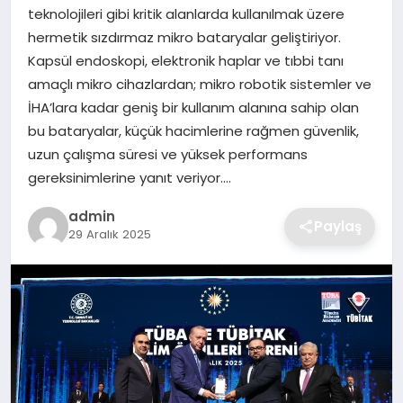
SIYASET
teknolojileri gibi kritik alanlarda kullanılmak üzere
hermetik sızdırmaz mikro bataryalar geliştiriyor.
SPOR
Kapsül endoskopi, elektronik haplar ve tıbbi tanı
amaçlı mikro cihazlardan; mikro robotik sistemler ve
TEKNOLOJI
İHA’lara kadar geniş bir kullanım alanına sahip olan
bu bataryalar, küçük hacimlerine rağmen güvenlik,
YAŞAM
uzun çalışma süresi ve yüksek performans
gereksinimlerine yanıt veriyor….
admin
Paylaş
29 Aralık 2025