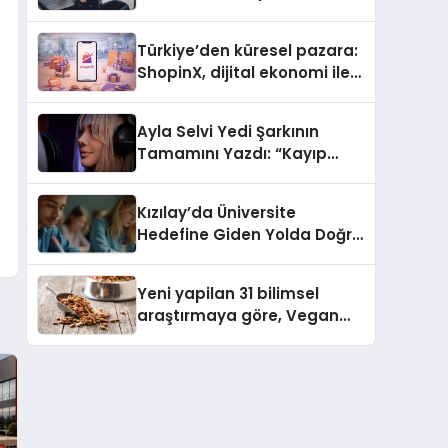
ulaşması bekleniyor
Türkiye’den küresel pazara:
ShopinX, dijital ekonomi ile
gerçek dünya alışverişini bir
araya getirmeyi hedefliyor
Ayla Selvi Yedi Şarkının
Tamamını Yazdı: “Kayıp
Kasetler 1” 31 Temmuz’da
Yayında
Kızılay’da Üniversite
Hedefine Giden Yolda Doğru
Eğitim Desteği
Yeni yapilan 31 bilimsel
araştırmaya göre, Vegan
Köpek Maması ve Vegan
Kedi Mamasının İyi
Sindirildiğini Ortaya Koydu