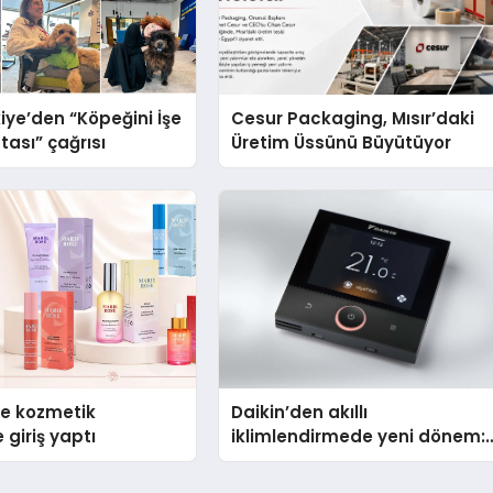
iye’den “Köpeğini İşe
Cesur Packaging, Mısır’daki
tası” çağrısı
Üretim Üssünü Büyütüyor
se kozmetik
Daikin’den akıllı
 giriş yaptı
iklimlendirmede yeni dönem:
Madoka Plus Türkiye’de