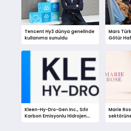
Tencent Hy3 dünya genelinde
Mars Türk
kullanıma sunuldu
Götür Haf
Kleen-Hy-Dro-Gen Inc., Sıfır
Marie Ro
Karbon Emisyonlu Hidrojen
sektörüne
Isıtma Teknolojisinde ISO ve
TSSA Düzenleyici Onaylarını