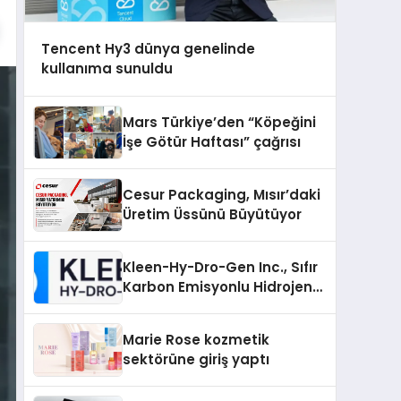
Tencent Hy3 dünya genelinde
kullanıma sunuldu
Mars Türkiye’den “Köpeğini
İşe Götür Haftası” çağrısı
Cesur Packaging, Mısır’daki
Üretim Üssünü Büyütüyor
Kleen-Hy-Dro-Gen Inc., Sıfır
Karbon Emisyonlu Hidrojen
Isıtma Teknolojisinde ISO ve
TSSA Düzenleyici Onaylarını
Marie Rose kozmetik
Aldı
sektörüne giriş yaptı