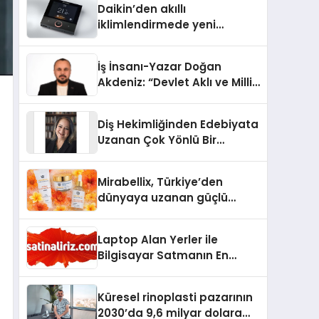
Daikin’den akıllı
iklimlendirmede yeni
dönem: Madoka Plus
Türkiye’de
İş İnsanı-Yazar Doğan
Akdeniz: “Devlet Aklı ve Milli
Çıkarlar Her Şeyin
Üzerindedir”
Diş Hekimliğinden Edebiyata
Uzanan Çok Yönlü Bir
Yaşam: Yeşim Şahin Yaman
Mirabellix, Türkiye’den
dünyaya uzanan güçlü
büyümesini sürdürüyor
Laptop Alan Yerler ile
Bilgisayar Satmanın En
Güvenli ve Karlı Yolu
Küresel rinoplasti pazarının
2030’da 9,6 milyar dolara