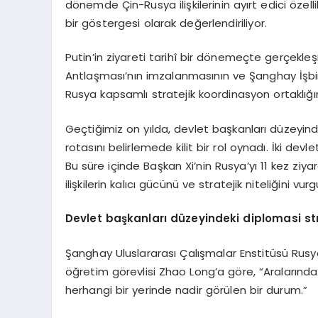
dönemde Çin-Rusya ilişkilerinin ayırt edici özell
bir göstergesi olarak değerlendiriliyor.
Putin’in ziyareti tarihî bir dönemeçte gerçekleşi
Antlaşması’nın imzalanmasının ve Şanghay İşbir
Rusya kapsamlı stratejik koordinasyon ortaklığı
Geçtiğimiz on yılda, devlet başkanları düzeyindek
rotasını belirlemede kilit bir rol oynadı. İki devl
Bu süre içinde Başkan Xi’nin Rusya’yı 11 kez ziya
ilişkilerin kalıcı gücünü ve stratejik niteliğini vurg
Devlet başkanları düzeyindeki diplomasi str
Şanghay Uluslararası Çalışmalar Enstitüsü Rusy
öğretim görevlisi Zhao Long’a göre, “Aralarındak
herhangi bir yerinde nadir görülen bir durum.”