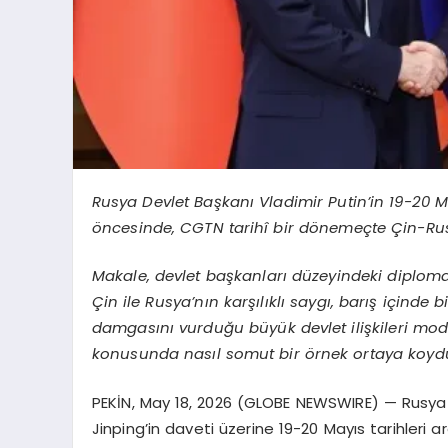
Rusya Devlet Başkanı Vladimir Putin’in 19-20 Ma
öncesinde, CGTN tarihî bir dönemeçte Çin-Rusya
Makale, devlet başkanları düzeyindeki diplomatik
Çin ile Rusya’nın karşılıklı saygı, barış içind
damgasını vurduğu büyük devlet ilişkileri modeli
konusunda nasıl somut bir örnek ortaya koyd
PEKİN, May 18, 2026 (GLOBE NEWSWIRE) — Rusya D
Jinping’in daveti üzerine 19-20 Mayıs tarihleri 