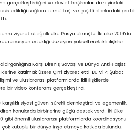
şme gerçekleştirdiğini ve devlet başkanları düzeyindeki
esis edildiği sağlam temel taşı ve çeşitli alanlardaki pratik
tti.
onra ziyaret ettiği ilk ülke Rusya olmuştu. İki ülke 2019’da
 koordinasyon ortaklığı düzeyine yükselterek ikili ilişkiler
Saldırganlığına Karşı Direniş Savaşı ve Dünya Anti-Faşist
lerine katılmak üzere Çin’i ziyaret etti. Bu yıl 4 Şubat
lişimi ve uluslararası platformlarda ikili ilişkilerde
e bir video konferans gerçekleştirdi.
karşılıklı siyasi güveni sürekli derinleştirdi ve egemenlik,
ndiren konularda birbirlerine güçlü destek verdi. İki ülke
G20 gibi önemli uluslararası platformlarda koordinasyonu
ı ve çok kutuplu bir dünya inşa etmeye katkıda bulundu.