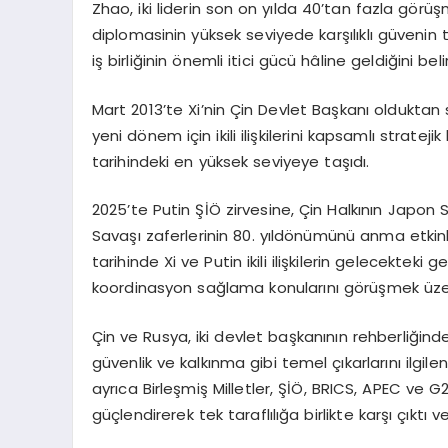
Zhao, iki liderin son on yılda 40’tan fazla görü
diplomasinin yüksek seviyede karşılıklı güvenin t
iş birliğinin önemli itici gücü hâline geldiğini belir
Mart 2013’te Xi’nin Çin Devlet Başkanı olduktan s
yeni dönem için ikili ilişkilerini kapsamlı stratejik
tarihindeki en yüksek seviyeye taşıdı.
2025’te Putin ŞİÖ zirvesine, Çin Halkının Japon 
Savaşı zaferlerinin 80. yıldönümünü anma etkinlik
tarihinde Xi ve Putin ikili ilişkilerin gelecekteki ge
koordinasyon sağlama konularını görüşmek üzer
Çin ve Rusya, iki devlet başkanının rehberliğinde 
güvenlik ve kalkınma gibi temel çıkarlarını ilgile
ayrıca Birleşmiş Milletler, ŞİÖ, BRICS, APEC ve 
güçlendirerek tek taraflılığa birlikte karşı çıkt