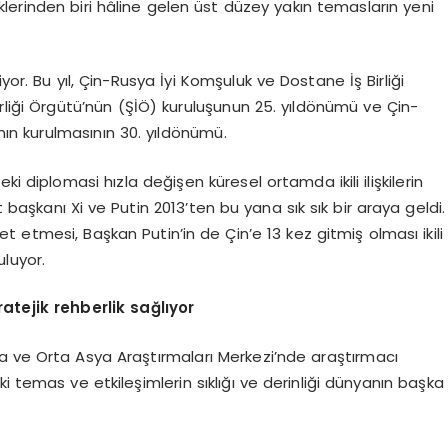
iklerinden biri hâline gelen üst düzey yakın temasların yeni
yor. Bu yıl, Çin-Rusya İyi Komşuluk ve Dostane İş Birliği
liği Örgütü’nün (ŞİÖ) kuruluşunun 25. yıldönümü ve Çin-
nın kurulmasının 30. yıldönümü.
i diplomasi hızla değişen küresel ortamda ikili ilişkilerin
et başkanı Xi ve Putin 2013’ten bu yana sık sık bir araya geldi.
ret etmesi, Başkan Putin’in de Çin’e 13 kez gitmiş olması ikili
uluyor.
atejik rehberlik sağlıyor
a ve Orta Asya Araştırmaları Merkezi’nde araştırmacı
i temas ve etkileşimlerin sıklığı ve derinliği dünyanın başka