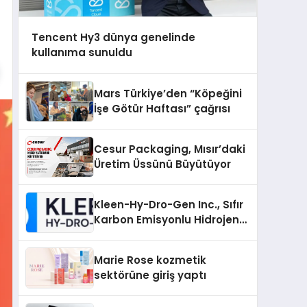
Tencent Hy3 dünya genelinde
kullanıma sunuldu
Mars Türkiye’den “Köpeğini
İşe Götür Haftası” çağrısı
Cesur Packaging, Mısır’daki
Üretim Üssünü Büyütüyor
Kleen-Hy-Dro-Gen Inc., Sıfır
Karbon Emisyonlu Hidrojen
Isıtma Teknolojisinde ISO ve
TSSA Düzenleyici Onaylarını
Marie Rose kozmetik
Aldı
sektörüne giriş yaptı