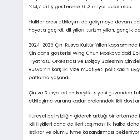
%14,7 artış göstererek 61,2 milyar dolar oldu.
Halklar arası etkileşim de gelişmeye devam ediyor
hayata geçirdi; dil yılları, turizm yılları, gençlik d
2024-2025 Çin-Rusya Kültür Yılları kapsamında iki 
Çin dans gösterisi Wing Chun Moskova’daki Bol
Tiyatrosu Orkestrası ve Bolşoy Balesi’nin Çin’deki
Rusya’nın karşılıklı vize muafiyeti politikasını
patlama yaşandı.
Çin ve Rusya, artan karşılıklı siyasi güvenden tu
etkileşime varana kadar aralarındaki ikili dosta
Küresel belirsizliğin giderek arttığı bir ortamd
ikili ilişkileri daha da ileri taşıması, iki halk
istikrar ve olumlu ivme kazandırması bekleniyor