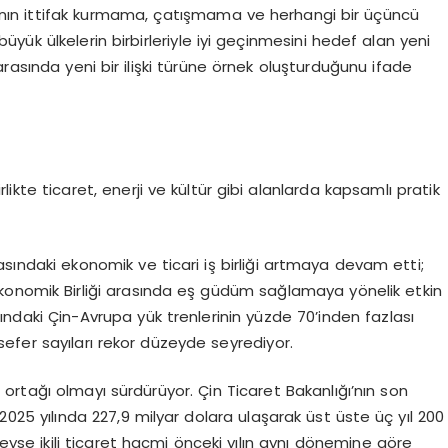
nın ittifak kurmama, çatışmama ve herhangi bir üçüncü
ük ülkelerin birbirleriyle iyi geçinmesini hedef alan yeni
arasında yeni bir ilişki türüne örnek oluşturduğunu ifade
birlikte ticaret, enerji ve kültür gibi alanlarda kapsamlı pratik
 arasındaki ekonomik ve ticari iş birliği artmaya devam etti;
a Ekonomik Birliği arasında eş güdüm sağlamaya yönelik etkin
ındaki Çin-Avrupa yük trenlerinin yüzde 70’inden fazlası
efer sayıları rekor düzeyde seyrediyor.
t ortağı olmayı sürdürüyor. Çin Ticaret Bakanlığı’nın son
 2025 yılında 227,9 milyar dolara ulaşarak üst üste üç yıl 200
ndeyse ikili ticaret hacmi önceki yılın aynı dönemine göre