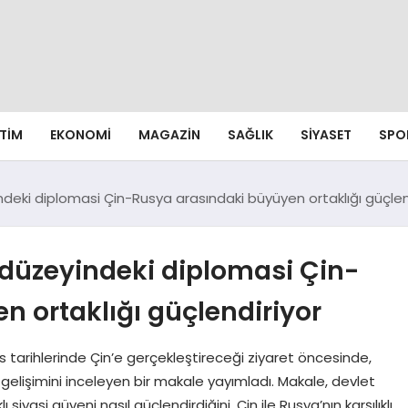
ITIM
EKONOMI
MAGAZIN
SAĞLIK
SIYASET
SPO
deki diplomasi Çin-Rusya arasındaki büyüyen ortaklığı güçlen
 düzeyindeki diplomasi Çin-
 ortaklığı güçlendiriyor
s tarihlerinde Çin’e gerçekleştireceği ziyaret öncesinde,
 gelişimini inceleyen bir makale yayımladı. Makale, devlet
ı siyasi güveni nasıl güçlendirdiğini, Çin ile Rusya’nın karşılıklı