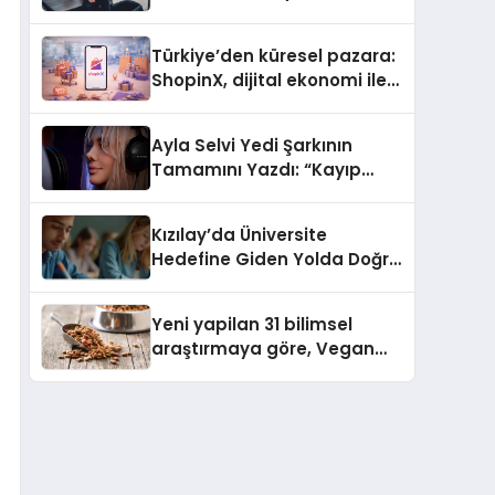
ulaşması bekleniyor
Türkiye’den küresel pazara:
ShopinX, dijital ekonomi ile
gerçek dünya alışverişini bir
araya getirmeyi hedefliyor
Ayla Selvi Yedi Şarkının
Tamamını Yazdı: “Kayıp
Kasetler 1” 31 Temmuz’da
Yayında
Kızılay’da Üniversite
Hedefine Giden Yolda Doğru
Eğitim Desteği
Yeni yapilan 31 bilimsel
araştırmaya göre, Vegan
Köpek Maması ve Vegan
Kedi Mamasının İyi
Sindirildiğini Ortaya Koydu