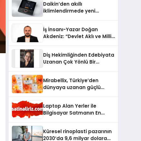
Daikin’den akıllı
iklimlendirmede yeni
dönem: Madoka Plus
Türkiye’de
İş İnsanı-Yazar Doğan
Akdeniz: “Devlet Aklı ve Milli
Çıkarlar Her Şeyin
Üzerindedir”
Diş Hekimliğinden Edebiyata
Uzanan Çok Yönlü Bir
Yaşam: Yeşim Şahin Yaman
Mirabellix, Türkiye’den
dünyaya uzanan güçlü
büyümesini sürdürüyor
Laptop Alan Yerler ile
Bilgisayar Satmanın En
Güvenli ve Karlı Yolu
Küresel rinoplasti pazarının
2030’da 9,6 milyar dolara