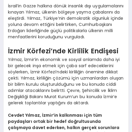
İsrail’in Gazze halkına dönük insanlık dışı uygulamalarını
kınayan Yılmaz, ülkenin bölgeye yayma çabalarını da
eleştirdi. Yılmaz, Türkiye’nin demokratik olgunluk içinde
yoluna devam ettiğini belirtirken, Cumhurbaşkanı
Erdoğan liderliğinde güçlü politikalarla ülkenin milli
menfaatlerini koruduğunu vurguladı.
İzmir Körfezi’nde Kirlilik Endişesi
Yılmaz, İzmir’in ekonomik ve sosyal anlamda daha iyi
bir gelecek inşa etmek için çaba sarf edeceklerini
söylerken, İzmir Körfezi’ndeki kirliliğin önemine dikkat
çekti. Yılmaz, kirliliğin çözümü için uzmanlardan oluşan
bir bilim kurulu oluşturulduğunu ve bu konuda ciddi
adımlar atacaklarını belirtti. Çevre, Şehircilik ve İklim
Değişikliği Bakanı Murat Kurum’un bu konuda İzmir’e
gelerek toplantılar yaptığını da aktardı.
Cevdet Yılmaz, İzmir’in kalkınması için tüm
paydaşları ortak bir hedef doğrultusunda
çalışmaya davet ederken, halkın gerçek sorunlara