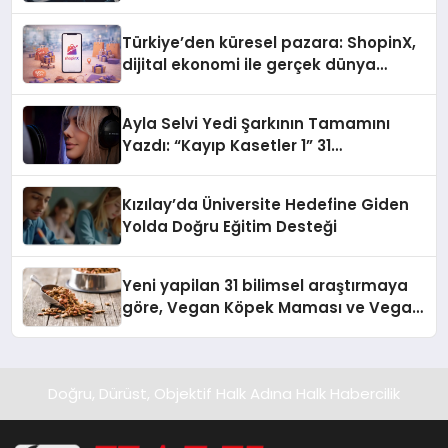
Türkiye’den küresel pazara: ShopinX,
dijital ekonomi ile gerçek dünya
alışverişini bir araya getirmeyi
hedefliyor
Ayla Selvi Yedi Şarkının Tamamını
Yazdı: “Kayıp Kasetler 1” 31
Temmuz’da Yayında
Kızılay’da Üniversite Hedefine Giden
Yolda Doğru Eğitim Desteği
Yeni yapilan 31 bilimsel araştırmaya
göre, Vegan Köpek Maması ve Vegan
Kedi Mamasının İyi Sindirildiğini
Ortaya Koydu
Doğru, Dürüst, Objektif Halk Adına Halk Habercilik