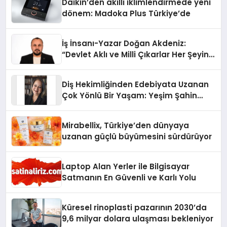
Daikin’den akıllı iklimlendirmede yeni
dönem: Madoka Plus Türkiye’de
İş İnsanı-Yazar Doğan Akdeniz:
“Devlet Aklı ve Milli Çıkarlar Her Şeyin
Üzerindedir”
Diş Hekimliğinden Edebiyata Uzanan
Çok Yönlü Bir Yaşam: Yeşim Şahin
Yaman
Mirabellix, Türkiye’den dünyaya
uzanan güçlü büyümesini sürdürüyor
Laptop Alan Yerler ile Bilgisayar
Satmanın En Güvenli ve Karlı Yolu
Küresel rinoplasti pazarının 2030’da
9,6 milyar dolara ulaşması bekleniyor