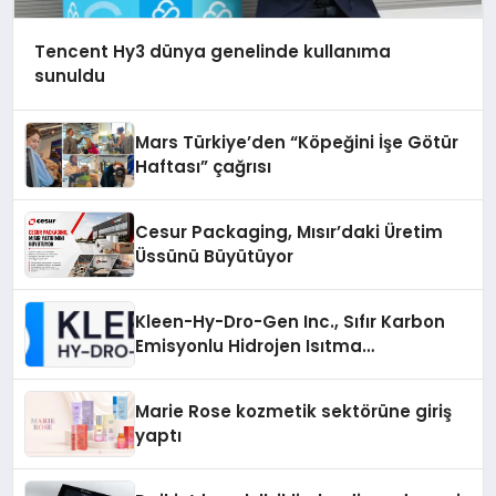
Tencent Hy3 dünya genelinde kullanıma
sunuldu
Mars Türkiye’den “Köpeğini İşe Götür
Haftası” çağrısı
Cesur Packaging, Mısır’daki Üretim
Üssünü Büyütüyor
Kleen-Hy-Dro-Gen Inc., Sıfır Karbon
Emisyonlu Hidrojen Isıtma
Teknolojisinde ISO ve TSSA
Düzenleyici Onaylarını Aldı
Marie Rose kozmetik sektörüne giriş
yaptı