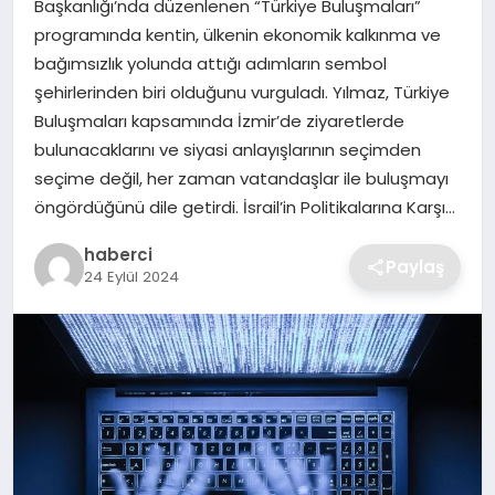
Başkanlığı’nda düzenlenen “Türkiye Buluşmaları”
SIYASET
programında kentin, ülkenin ekonomik kalkınma ve
bağımsızlık yolunda attığı adımların sembol
SPOR
şehirlerinden biri olduğunu vurguladı. Yılmaz, Türkiye
Buluşmaları kapsamında İzmir’de ziyaretlerde
TEKNOLOJI
bulunacaklarını ve siyasi anlayışlarının seçimden
seçime değil, her zaman vatandaşlar ile buluşmayı
YAŞAM
öngördüğünü dile getirdi. İsrail’in Politikalarına Karşı…
haberci
Paylaş
24 Eylül 2024