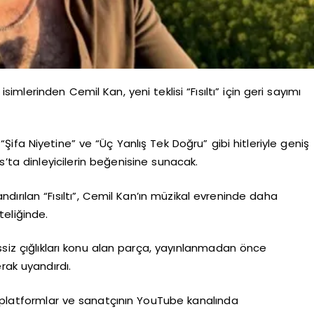
simlerinden Cemil Kan, yeni teklisi “Fısıltı” için geri sayımı
fa Niyetine” ve “Üç Yanlış Tek Doğru” gibi hitleriyle geniş
ıs’ta dinleyicilerin beğenisine sunacak.
ndırılan “Fısıltı”, Cemil Kan’ın müzikal evreninde daha
teliğinde.
ssiz çığlıkları konu alan parça, yayınlanmadan önce
rak uyandırdı.
l platformlar ve sanatçının YouTube kanalında