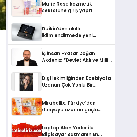
Marie Rose kozmetik
Aldı
sektörüne giriş yaptı
Daikin’den akıllı
iklimlendirmede yeni
dönem: Madoka Plus
Türkiye’de
İş İnsanı-Yazar Doğan
Akdeniz: “Devlet Aklı ve Milli
Çıkarlar Her Şeyin
Üzerindedir”
Diş Hekimliğinden Edebiyata
Uzanan Çok Yönlü Bir
Yaşam: Yeşim Şahin Yaman
Mirabellix, Türkiye’den
dünyaya uzanan güçlü
büyümesini sürdürüyor
Laptop Alan Yerler ile
Bilgisayar Satmanın En