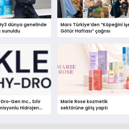
Hy3 dünya genelinde
Mars Türkiye’den “Köpeğini İş
a sunuldu
Götür Haftası” çağrısı
Dro-Gen Inc., Sıfır
Marie Rose kozmetik
isyonlu Hidrojen
sektörüne giriş yaptı
knolojisinde ISO ve
nleyici Onaylarını