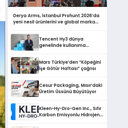
Derya Arms, İstanbul Prohunt 2026’da
yeni nesil ürünlerini ve global marka
vizyonunu sergiledi
Tencent Hy3 dünya
genelinde kullanıma
sunuldu
Mars Türkiye’den “Köpeğini
İşe Götür Haftası” çağrısı
Cesur Packaging, Mısır’daki
Üretim Üssünü Büyütüyor
Kleen-Hy-Dro-Gen Inc., Sıfır
Karbon Emisyonlu Hidrojen
Isıtma Teknolojisinde ISO ve
TSSA Düzenleyici Onaylarını