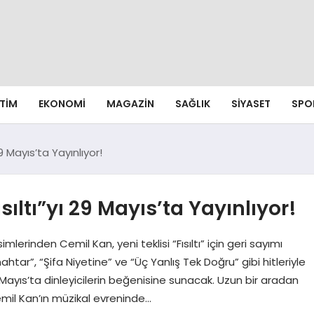
ITIM
EKONOMI
MAGAZIN
SAĞLIK
SIYASET
SPO
29 Mayıs’ta Yayınlıyor!
sıltı”yı 29 Mayıs’ta Yayınlıyor!
mlerinden Cemil Kan, yeni teklisi “Fısıltı” için geri sayımı
ar”, “Şifa Niyetine” ve “Üç Yanlış Tek Doğru” gibi hitleriyle
9 Mayıs’ta dinleyicilerin beğenisine sunacak. Uzun bir aradan
 Cemil Kan’ın müzikal evreninde…