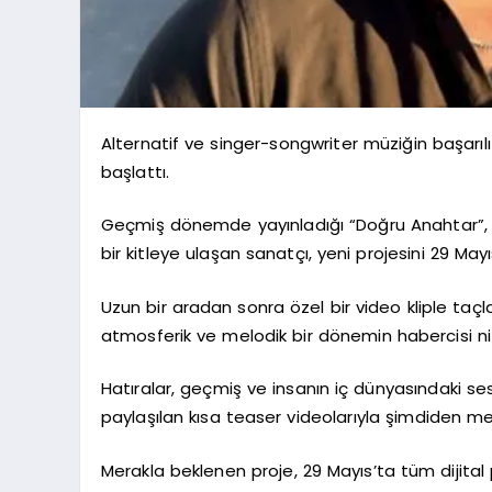
Alternatif ve singer-songwriter müziğin başarılı i
başlattı.
Geçmiş dönemde yayınladığı “Doğru Anahtar”, “Şi
bir kitleye ulaşan sanatçı, yeni projesini 29 May
Uzun bir aradan sonra özel bir video kliple taçla
atmosferik ve melodik bir dönemin habercisi ni
Hatıralar, geçmiş ve insanın iç dünyasındaki se
paylaşılan kısa teaser videolarıyla şimdiden me
Merakla beklenen proje, 29 Mayıs’ta tüm dijita