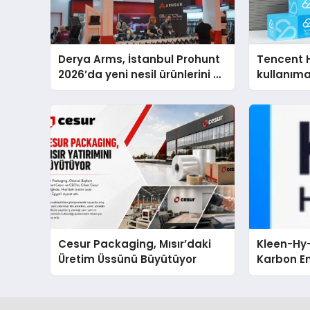
Derya Arms, İstanbul Prohunt
Tencent 
2026’da yeni nesil ürünlerini ve
kullanım
global marka vizyonunu
sergiledi
Cesur Packaging, Mısır’daki
Kleen-Hy-
Üretim Üssünü Büyütüyor
Karbon Em
Isıtma Te
TSSA Düze
Aldı