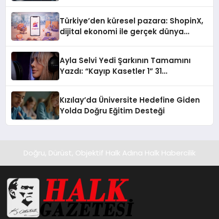
Türkiye’den küresel pazara: ShopinX,
dijital ekonomi ile gerçek dünya
alışverişini bir araya getirmeyi
hedefliyor
Ayla Selvi Yedi Şarkının Tamamını
Yazdı: “Kayıp Kasetler 1” 31
Temmuz’da Yayında
Kızılay’da Üniversite Hedefine Giden
Yolda Doğru Eğitim Desteği
Doğru, Dürüst, Objektif Halk Adına Halk Habercilik