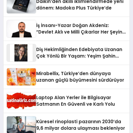
Daikin’den akıllı iklimlendirmede yeni
dönem: Madoka Plus Türkiye’de
İş İnsanı-Yazar Doğan Akdeniz:
“Devlet Aklı ve Milli Çıkarlar Her Şeyin
Üzerindedir”
Diş Hekimliğinden Edebiyata Uzanan
Çok Yönlü Bir Yaşam: Yeşim Şahin
Yaman
Mirabellix, Türkiye’den dünyaya
uzanan güçlü büyümesini sürdürüyor
Laptop Alan Yerler ile Bilgisayar
Satmanın En Güvenli ve Karlı Yolu
Küresel rinoplasti pazarının 2030’da
9,6 milyar dolara ulaşması bekleniyor