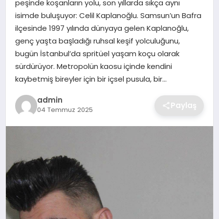
peşinde koşanların yolu, son yıllarda sıkça aynı
SIYASET
isimde buluşuyor: Celil Kaplanoğlu. Samsun’un Bafra
ilçesinde 1997 yılında dünyaya gelen Kaplanoğlu,
SPOR
genç yaşta başladığı ruhsal keşif yolculuğunu,
bugün İstanbul’da spritüel yaşam koçu olarak
TEKNOLOJI
sürdürüyor. Metropolün kaosu içinde kendini
kaybetmiş bireyler için bir içsel pusula, bir…
YAŞAM
admin
Paylaş
04 Temmuz 2025