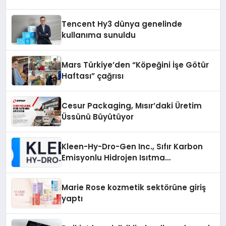
Tencent Hy3 dünya genelinde
kullanıma sunuldu
Mars Türkiye’den “Köpeğini İşe Götür
Haftası” çağrısı
Cesur Packaging, Mısır’daki Üretim
Üssünü Büyütüyor
Kleen-Hy-Dro-Gen Inc., Sıfır Karbon
Emisyonlu Hidrojen Isıtma
Teknolojisinde ISO ve TSSA
Düzenleyici Onaylarını Aldı
Marie Rose kozmetik sektörüne giriş
yaptı