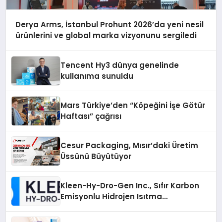
Derya Arms, İstanbul Prohunt 2026’da yeni nesil
ürünlerini ve global marka vizyonunu sergiledi
Tencent Hy3 dünya genelinde
kullanıma sunuldu
Mars Türkiye’den “Köpeğini İşe Götür
Haftası” çağrısı
Cesur Packaging, Mısır’daki Üretim
Üssünü Büyütüyor
Kleen-Hy-Dro-Gen Inc., Sıfır Karbon
Emisyonlu Hidrojen Isıtma
Teknolojisinde ISO ve TSSA
Düzenleyici Onaylarını Aldı