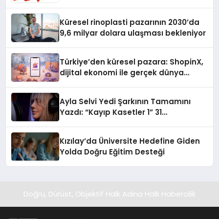
Küresel rinoplasti pazarının 2030’da
9,6 milyar dolara ulaşması bekleniyor
Türkiye’den küresel pazara: ShopinX,
dijital ekonomi ile gerçek dünya
alışverişini bir araya getirmeyi
hedefliyor
Ayla Selvi Yedi Şarkının Tamamını
Yazdı: “Kayıp Kasetler 1” 31
Temmuz’da Yayında
Kızılay’da Üniversite Hedefine Giden
Yolda Doğru Eğitim Desteği
Doğru, Dürüst, Objektif Halk Adına Halk Habercilik