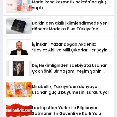
Marie Rose kozmetik sektörüne giriş
yaptı
Daikin’den akıllı iklimlendirmede yeni
dönem: Madoka Plus Türkiye’de
İş İnsanı-Yazar Doğan Akdeniz:
“Devlet Aklı ve Milli Çıkarlar Her Şeyin
Üzerindedir”
Diş Hekimliğinden Edebiyata Uzanan
Çok Yönlü Bir Yaşam: Yeşim Şahin
Yaman
Mirabellix, Türkiye’den dünyaya
uzanan güçlü büyümesini sürdürüyor
Laptop Alan Yerler ile Bilgisayar
Satmanın En Güvenli ve Karlı Yolu