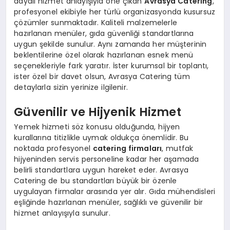
dayalı hizmet anlayışıyla öne çıkan
Avrasya Catering
,
profesyonel ekibiyle her türlü organizasyonda kusursuz
çözümler sunmaktadır. Kaliteli malzemelerle
hazırlanan menüler, gıda güvenliği standartlarına
uygun şekilde sunulur. Aynı zamanda her müşterinin
beklentilerine özel olarak hazırlanan esnek menü
seçenekleriyle fark yaratır. İster kurumsal bir toplantı,
ister özel bir davet olsun, Avrasya Catering tüm
detaylarla sizin yerinize ilgilenir.
Güvenilir ve Hijyenik Hizmet
Yemek hizmeti söz konusu olduğunda, hijyen
kurallarına titizlikle uymak oldukça önemlidir. Bu
noktada profesyonel
catering firmaları
, mutfak
hijyeninden servis personeline kadar her aşamada
belirli standartlara uygun hareket eder. Avrasya
Catering de bu standartları büyük bir özenle
uygulayan firmalar arasında yer alır. Gıda mühendisleri
eşliğinde hazırlanan menüler, sağlıklı ve güvenilir bir
hizmet anlayışıyla sunulur.