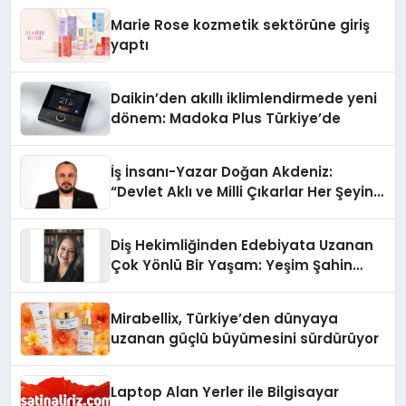
Düzenleyici Onaylarını Aldı
Marie Rose kozmetik sektörüne giriş
yaptı
Daikin’den akıllı iklimlendirmede yeni
dönem: Madoka Plus Türkiye’de
İş İnsanı-Yazar Doğan Akdeniz:
“Devlet Aklı ve Milli Çıkarlar Her Şeyin
Üzerindedir”
Diş Hekimliğinden Edebiyata Uzanan
Çok Yönlü Bir Yaşam: Yeşim Şahin
Yaman
Mirabellix, Türkiye’den dünyaya
uzanan güçlü büyümesini sürdürüyor
Laptop Alan Yerler ile Bilgisayar