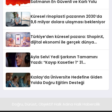
Satmanın En Güvenli ve Karlı Yolu
Küresel rinoplasti pazarının 2030’da
9,6 milyar dolara ulaşması bekleniyor
Türkiye’den küresel pazara: ShopinX,
dijital ekonomi ile gerçek dünya
alışverişini bir araya getirmeyi
hedefliyor
Ayla Selvi Yedi Şarkının Tamamını
Yazdı: “Kayıp Kasetler 1” 31
Temmuz’da Yayında
Kızılay’da Üniversite Hedefine Giden
Yolda Doğru Eğitim Desteği
Doğru, Dürüst, Objektif Halk Adına Halk Habercilik