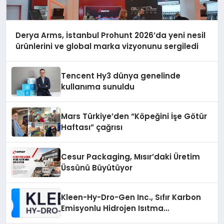
Derya Arms, İstanbul Prohunt 2026’da yeni nesil
ürünlerini ve global marka vizyonunu sergiledi
Tencent Hy3 dünya genelinde
kullanıma sunuldu
Mars Türkiye’den “Köpeğini İşe Götür
Haftası” çağrısı
Cesur Packaging, Mısır’daki Üretim
Üssünü Büyütüyor
Kleen-Hy-Dro-Gen Inc., Sıfır Karbon
Emisyonlu Hidrojen Isıtma
Teknolojisinde ISO ve TSSA