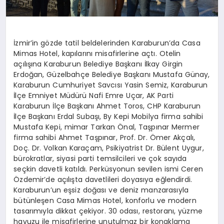
İzmir’in gözde tatil beldelerinden Karaburun’da Casa
Mimas Hotel, kapılarını misafirlerine açtı. Otelin
açılışına Karaburun Belediye Başkanı İlkay Girgin
Erdoğan, Güzelbahçe Belediye Başkanı Mustafa Günay,
Karaburun Cumhuriyet Savcısı Yasin Semiz, Karaburun
İlçe Emniyet Müdürü Nafi Emre Uçar, AK Parti
Karaburun İlçe Başkanı Ahmet Toros, CHP Karaburun
İlçe Başkanı Erdal Subaşı, By Kepi Mobilya firma sahibi
Mustafa Kepi, mimar Tarkan Önal, Taşpınar Mermer
firma sahibi Ahmet Taşpınar, Prof. Dr. Ömer Akçalı,
Doç. Dr. Volkan Karaçam, Psikiyatrist Dr. Bülent Uygur,
bürokratlar, siyasi parti temsilcileri ve çok sayıda
seçkin davetli katıldı. Perküsyonun sevilen ismi Ceren
Özdemir’de açılışta davetlileri doyasıya eğlendirdi.
Karaburun’un eşsiz doğası ve deniz manzarasıyla
bütünleşen Casa Mimas Hotel, konforlu ve modern
tasarımıyla dikkat çekiyor. 30 odası, restoranı, yüzme
havuzu ile misafirlerine unutulmaz bir konaklama