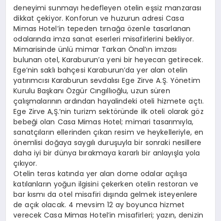
deneyimi sunmayı hedefleyen otelin eşsiz manzarası
dikkat çekiyor. Konforun ve huzurun adresi Casa
Mimas Hotel’in tepeden tırnağa özenle tasarlanan
odalarında imza sanat eserleri misafirlerini bekliyor.
Mimarisinde ünlü mimar Tarkan Önal’ın imzası
bulunan otel, Karaburun’a yeni bir heyecan getirecek.
Ege’nin saklı bahçesi Karaburun’da yer alan otelin
yatırımcısı Karaburun sevdalısı Ege Zirve A.Ş. Yönetim
Kurulu Başkanı Özgür Cıngıllıoğlu, uzun süren
çalışmalarının ardından hayalindeki oteli hizmete açtı.
Ege Zirve A,Ş.’nin turizm sektöründe ilk oteli olarak göz
bebeği olan Casa Mimas Hotel; mimari tasarımıyla,
sanatçıların ellerinden çıkan resim ve heykelleriyle, en
önemlisi doğaya saygılı duruşuyla bir sonraki nesillere
daha iyi bir dünya bırakmaya kararlı bir anlayışla yola
çıkıyor.
Otelin teras katında yer alan dome odalar açılışa
katılanların yoğun ilgisini çekerken otelin restoran ve
bar kısmı da otel misafiri dışında gelmek isteyenlere
de açık olacak. 4 mevsim 12 ay boyunca hizmet
verecek Casa Mimas Hotel’in misafirleri; yazın, denizin