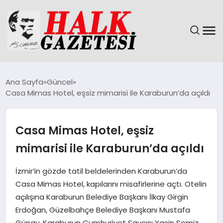
GÜNDEM
Ana Sayfa
Güncel
Casa Mimas Hotel, eşsiz mimarisi ile Karaburun’da açıldı
DÜNYA
EĞITIM
Casa Mimas Hotel, eşsiz
mimarisi ile Karaburun’da açıldı
EKONOMI
İzmir’in gözde tatil beldelerinden Karaburun’da
MAGAZIN
Casa Mimas Hotel, kapılarını misafirlerine açtı. Otelin
açılışına Karaburun Belediye Başkanı İlkay Girgin
SAĞLIK
Erdoğan, Güzelbahçe Belediye Başkanı Mustafa
Günay, Karaburun Cumhuriyet Savcısı Yasin Semiz,