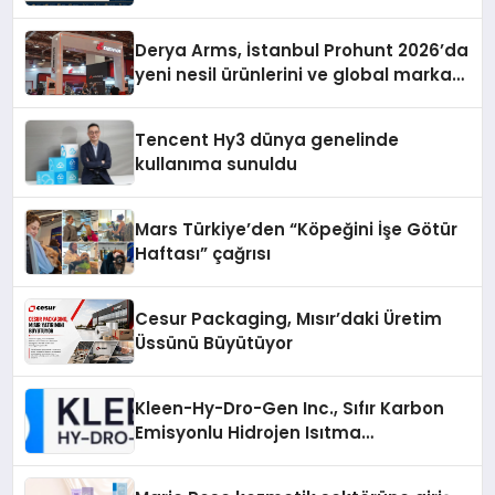
Ortağı Olma Yolunda İlerliyor
Derya Arms, İstanbul Prohunt 2026’da
yeni nesil ürünlerini ve global marka
vizyonunu sergiledi
Tencent Hy3 dünya genelinde
kullanıma sunuldu
Mars Türkiye’den “Köpeğini İşe Götür
Haftası” çağrısı
Cesur Packaging, Mısır’daki Üretim
Üssünü Büyütüyor
Kleen-Hy-Dro-Gen Inc., Sıfır Karbon
Emisyonlu Hidrojen Isıtma
Teknolojisinde ISO ve TSSA
Düzenleyici Onaylarını Aldı