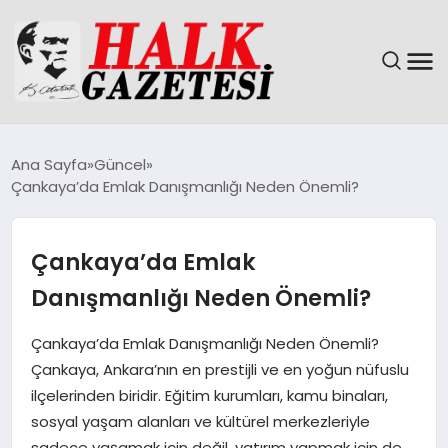
GÜNDEM
Ana Sayfa
Güncel
Çankaya’da Emlak Danışmanlığı Neden Önemli?
DÜNYA
EĞITIM
Çankaya’da Emlak
Danışmanlığı Neden Önemli?
EKONOMI
Çankaya’da Emlak Danışmanlığı Neden Önemli?
MAGAZIN
Çankaya, Ankara’nın en prestijli ve en yoğun nüfuslu
ilçelerinden biridir. Eğitim kurumları, kamu binaları,
SAĞLIK
sosyal yaşam alanları ve kültürel merkezleriyle
sadece yaşamak için değil, yatırım yapmak için de