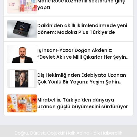
Marie Rose kozmetik sektörüne giriş
yaptı
Daikin’den akıllı iklimlendirmede yeni
dönem: Madoka Plus Türkiye’de
İş İnsanı-Yazar Doğan Akdeniz:
“Devlet Aklı ve Milli Çıkarlar Her Şeyin
Üzerindedir”
Diş Hekimliğinden Edebiyata Uzanan
Çok Yönlü Bir Yaşam: Yeşim Şahin
Yaman
Mirabellix, Türkiye’den dünyaya
uzanan güçlü büyümesini sürdürüyor
Doğru, Dürüst, Objektif Halk Adına Halk Habercilik