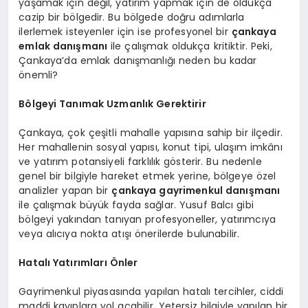
yaşamak için değil, yatırım yapmak için de oldukça
cazip bir bölgedir. Bu bölgede doğru adımlarla
ilerlemek isteyenler için ise profesyonel bir
çankaya
emlak danışmanı
ile çalışmak oldukça kritiktir. Peki,
Çankaya’da emlak danışmanlığı neden bu kadar
önemli?
Bölgeyi Tanımak Uzmanlık Gerektirir
Çankaya, çok çeşitli mahalle yapısına sahip bir ilçedir.
Her mahallenin sosyal yapısı, konut tipi, ulaşım imkânı
ve yatırım potansiyeli farklılık gösterir. Bu nedenle
genel bir bilgiyle hareket etmek yerine, bölgeye özel
analizler yapan bir
çankaya gayrimenkul danışmanı
ile çalışmak büyük fayda sağlar. Yusuf Balcı gibi
bölgeyi yakından tanıyan profesyoneller, yatırımcıya
veya alıcıya nokta atışı önerilerde bulunabilir.
Hatalı Yatırımları Önler
Gayrimenkul piyasasında yapılan hatalı tercihler, ciddi
maddi kayıplara yol açabilir. Yetersiz bilgiyle yapılan bir