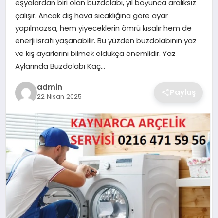
eşyalardan biri olan buzdolabı, yıl boyunca aralıksız
SIYASET
çalışır. Ancak dış hava sıcaklığına göre ayar
yapılmazsa, hem yiyeceklerin ömrü kısalır hem de
SPOR
enerji israfı yaşanabilir. Bu yüzden buzdolabının yaz
ve kış ayarlarını bilmek oldukça önemlidir. Yaz
TEKNOLOJI
Aylarında Buzdolabı Kaç…
YAŞAM
admin
Paylaş
22 Nisan 2025