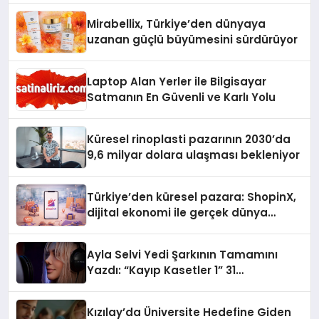
Mirabellix, Türkiye’den dünyaya
uzanan güçlü büyümesini sürdürüyor
Laptop Alan Yerler ile Bilgisayar
Satmanın En Güvenli ve Karlı Yolu
Küresel rinoplasti pazarının 2030’da
9,6 milyar dolara ulaşması bekleniyor
Türkiye’den küresel pazara: ShopinX,
dijital ekonomi ile gerçek dünya
alışverişini bir araya getirmeyi
hedefliyor
Ayla Selvi Yedi Şarkının Tamamını
Yazdı: “Kayıp Kasetler 1” 31
Temmuz’da Yayında
Kızılay’da Üniversite Hedefine Giden