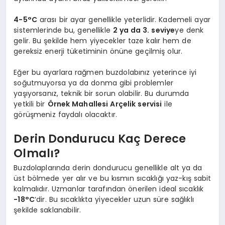
4-5°C
arası bir ayar genellikle yeterlidir. Kademeli ayar
sistemlerinde bu, genellikle
2 ya da 3. seviye
ye denk
gelir. Bu şekilde hem yiyecekler taze kalır hem de
gereksiz enerji tüketiminin önüne geçilmiş olur.
Eğer bu ayarlara rağmen buzdolabınız yeterince iyi
soğutmuyorsa ya da donma gibi problemler
yaşıyorsanız, teknik bir sorun olabilir. Bu durumda
yetkili bir
Örnek Mahallesi
Arçelik servisi
ile
görüşmeniz faydalı olacaktır.
Derin Dondurucu Kaç Derece
Olmalı?
Buzdolaplarında derin dondurucu genellikle alt ya da
üst bölmede yer alır ve bu kısmın sıcaklığı yaz-kış sabit
kalmalıdır. Uzmanlar tarafından önerilen ideal sıcaklık
-18°C
‘dir. Bu sıcaklıkta yiyecekler uzun süre sağlıklı
şekilde saklanabilir.