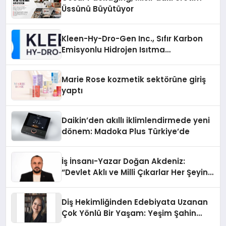
Üssünü Büyütüyor
Kleen-Hy-Dro-Gen Inc., Sıfır Karbon
Emisyonlu Hidrojen Isıtma
Teknolojisinde ISO ve TSSA
Düzenleyici Onaylarını Aldı
Marie Rose kozmetik sektörüne giriş
yaptı
Daikin’den akıllı iklimlendirmede yeni
dönem: Madoka Plus Türkiye’de
İş İnsanı-Yazar Doğan Akdeniz:
“Devlet Aklı ve Milli Çıkarlar Her Şeyin
Üzerindedir”
Diş Hekimliğinden Edebiyata Uzanan
Çok Yönlü Bir Yaşam: Yeşim Şahin
Yaman