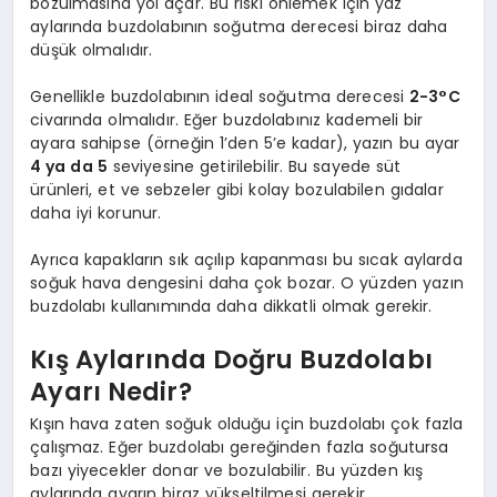
bozulmasına yol açar. Bu riski önlemek için yaz
aylarında buzdolabının soğutma derecesi biraz daha
düşük olmalıdır.
Genellikle buzdolabının ideal soğutma derecesi
2-3°C
civarında olmalıdır. Eğer buzdolabınız kademeli bir
ayara sahipse (örneğin 1’den 5’e kadar), yazın bu ayar
4 ya da 5
seviyesine getirilebilir. Bu sayede süt
ürünleri, et ve sebzeler gibi kolay bozulabilen gıdalar
daha iyi korunur.
Ayrıca kapakların sık açılıp kapanması bu sıcak aylarda
soğuk hava dengesini daha çok bozar. O yüzden yazın
buzdolabı kullanımında daha dikkatli olmak gerekir.
Kış Aylarında Doğru Buzdolabı
Ayarı Nedir?
Kışın hava zaten soğuk olduğu için buzdolabı çok fazla
çalışmaz. Eğer buzdolabı gereğinden fazla soğutursa
bazı yiyecekler donar ve bozulabilir. Bu yüzden kış
aylarında ayarın biraz yükseltilmesi gerekir.