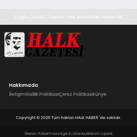
Ortaya Koydu
Doğru, Dürüst, Objektif Halk Adına Halk Habercilik
Hakkımızda
İletişim
Gizlilik Politikası
Çerez Politikası
Künye
Copyright © 2025 Tüm hakları HALK HABER 'de saklıdır.
Mersin Haber
massage in istanbul
Mersin Lojistik