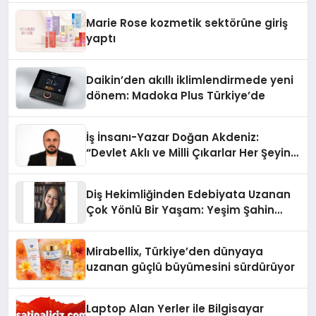
Düzenleyici Onaylarını Aldı
Marie Rose kozmetik sektörüne giriş
yaptı
Daikin’den akıllı iklimlendirmede yeni
dönem: Madoka Plus Türkiye’de
İş İnsanı-Yazar Doğan Akdeniz:
“Devlet Aklı ve Milli Çıkarlar Her Şeyin
Üzerindedir”
Diş Hekimliğinden Edebiyata Uzanan
Çok Yönlü Bir Yaşam: Yeşim Şahin
Yaman
Mirabellix, Türkiye’den dünyaya
uzanan güçlü büyümesini sürdürüyor
Laptop Alan Yerler ile Bilgisayar