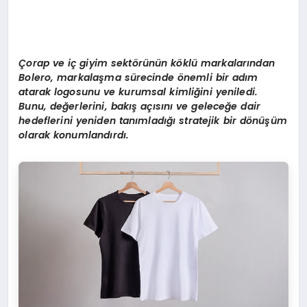
Çorap ve iç giyim sekt
ö
rünün k
ö
klü markalarından
Bolero, markalaşma sürecinde
ö
nemli bir adım
atarak logosunu ve kurumsal kimliğini yeniledi.
Bunu, değerlerini, bakış açısını ve geleceğe dair
hedeflerini yeniden tanımladığı stratejik bir d
ö
nüşüm
olarak konumlandırdı.