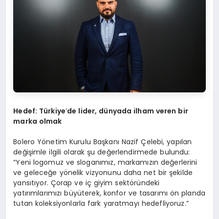
Hedef: Türkiye
’
de lider, d
ünyada i
lham
v
eren
bir
marka olmak
Bolero Yönetim Kurulu Başkanı Nazif Çelebi, yapılan
değişimle ilgili olarak şu değerlendirmede bulundu:
“Yeni logomuz ve sloganımız, markamızın değerlerini
ve geleceğe yönelik vizyonunu daha net bir şekilde
yansıtıyor. Çorap ve iç giyim sektöründeki
yatırımlarımızı büyüterek, konfor ve tasarımı ön planda
tutan koleksiyonlarla fark yaratmayı hedefliyoruz.”