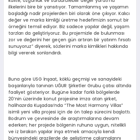
kalite, özgünlük ve sürdürülebilir değer yaratma
ilkelerini bire bir yansıtıyor. Tamamlanmış ve yaşamın
başladığı nadir projelerden biri olarak öne çıkıyor. Kalıcı
değer ve marka kimliği üretme hedefimizin somut bir
örneğini temsil ediyor. Biz sadece yapılar değil, yaşam
tarzları da geliştiriyoruz. Bu projemizle de bulunması
zor ve değerini her geçen gün artıran bir yatırım fırsatı
sunuyoruz” diyerek, sözlerini marka kimlikleri hakkında
bilgi vererek sonlandırdı.
Buna göre USG İnşaat, köklü geçmişi ve sanayideki
başarılarıyla tanınan UĞUR Şirketler Grubu çatısı altında
faaliyet gösteriyor. Bugüne kadar farklı bölgelerde
20’nin üzerinde konut projesine imza atan şirket,
halihazırda Kuşadası’nda “The Most Harmony Villas”
isimli yeni villa projesi için de ön talep sürecini başlattı.
Bodrum ve çevresinde de araştırmalarına devam
ederken; her projede bölgenin ruhuna uygun, nitelikli
ve iz bırakan yapılar inşa etmek amacıyla kendi
bünyesindeki arazilerde de geliştirme çalışmalarını