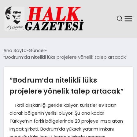
GÜNDEM
Ana Sayfa
Güncel
“Bodrum’da nitelikli lüks projelere yönelik talep artacak”
DÜNYA
EĞITIM
“Bodrum’da nitelikli lüks
projelere yönelik talep artacak”
EKONOMI
Tatil alışkanlığı geride kalıyor, turistler ev satın
MAGAZIN
alarak bölgenin yerlisi oluyor. Şu ana kadar
Türkiye’nin farklı bölgelerinde 20 projeye imza atan
SAĞLIK
inşaat şirketi, Bodrum’da yüksek yatırım imkanı
sunduğu lüks konut kompleksinde yaşamın