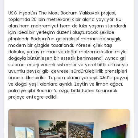
USG İnşaat’ın The Most Bodrum Yalıkavak projesi,
toplamda 20 bin metrekarelik bir alana yayılıyor. Bu
alan hem mahremiyet hem de lüks yaşam standardı
için ideal bir yerleşim düzeni oluşturacak şekilde
planlandı. Bodrum’un geleneksel mimarisine saygılı,
modern bir çizgide tasarlandı. Yöresel çilek taşı
dokular, yatay mimari ve doğal malzeme kullanımıyla
doğayla bütünleşen bir estetik benimsendi. Ayrıca gri
sulama, enerji verimli sistemler ve yerel bitki örtüsüyle
uyumlu peyzaj gibi çevresel sürdürülebilirlik prensipleri
öncelikliklendirildi. Toplam alanın yaklaşık %50’si peyzaj
ve doğal yeşil alanlara ayrıldı. Zeytin ve limon ağacı,
palmiye gibi Bodrum’a özgü bitki türleri korunarak
projeye entegre edildi.