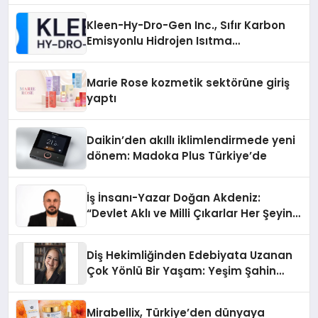
Kleen-Hy-Dro-Gen Inc., Sıfır Karbon
Emisyonlu Hidrojen Isıtma
Teknolojisinde ISO ve TSSA
Düzenleyici Onaylarını Aldı
Marie Rose kozmetik sektörüne giriş
yaptı
Daikin’den akıllı iklimlendirmede yeni
dönem: Madoka Plus Türkiye’de
İş İnsanı-Yazar Doğan Akdeniz:
“Devlet Aklı ve Milli Çıkarlar Her Şeyin
Üzerindedir”
Diş Hekimliğinden Edebiyata Uzanan
Çok Yönlü Bir Yaşam: Yeşim Şahin
Yaman
Mirabellix, Türkiye’den dünyaya