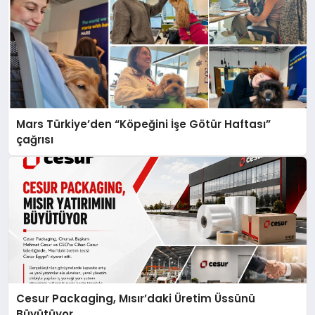
Mars Türkiye’den “Köpeğini İşe Götür Haftası”
çağrısı
Cesur Packaging, Mısır’daki Üretim Üssünü
Büyütüyor