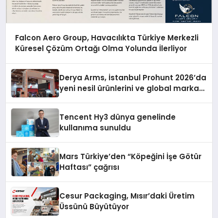
Falcon Aero Group, Havacılıkta Türkiye Merkezli
Küresel Çözüm Ortağı Olma Yolunda İlerliyor
Derya Arms, İstanbul Prohunt 2026’da
yeni nesil ürünlerini ve global marka
vizyonunu sergiledi
Tencent Hy3 dünya genelinde
kullanıma sunuldu
Mars Türkiye’den “Köpeğini İşe Götür
Haftası” çağrısı
Cesur Packaging, Mısır’daki Üretim
Üssünü Büyütüyor