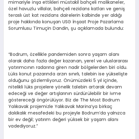
mimariyle inşa ettikleri müstakil bahçeli malikaneler,
özel havuzlu villalar, bahçeli rezidans katları ve geniş
teraslı üst kat rezidans dairelerin kalbinde yer aldığı
proje hakkında konuşan USG İnşaat Proje Pazarlama
Sorumlusu Timuçin Dandin, şu açıklamada bulundu:
“Bodrum, özellikle pandemiden sonra yaşam alanı
olarak daha fazla değer kazanan, yerel ve uluslararası
yatırımcının radarına giren nadir bölgelerden biri oldu.
Lüks konut pazarında arzın sınırlı, talebin ise yükselişte
olduğunu gözlemliyoruz. Önümüzdeki 5 yıl içinde,
nitelikli lüks projelere yönelik talebin artarak devam
edeceği ve değer artışlarının sürdürülebilir bir ivme
göstereceği öngörülüyor. Biz de The Most Bodrum
Yalıkavak projemizle Yalıkavak Marina’ya birkaç
dakikalık mesafedeki bu projeyle Bodrum’da yalnızca
bir ev değil; yatırım değeri yüksek bir yaşam alanı
vadediyoruz.”