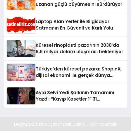
uzanan güçlü büyümesini sürdürüyor
Laptop Alan Yerler ile Bilgisayar
Satmanın En Güvenli ve Karlı Yolu
Küresel rinoplasti pazarının 2030’da
9,6 milyar dolara ulaşması bekleniyor
Türkiye’den küresel pazara: ShopinX,
dijital ekonomi ile gerçek dünya
alışverişini bir araya getirmeyi
hedefliyor
Ayla Selvi Yedi Şarkının Tamamını
Yazdı: “Kayıp Kasetler 1” 31
Temmuz’da Yayında
Doğru, Dürüst, Objektif Halk Adına Halk Habercilik