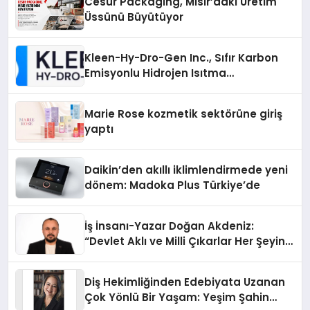
Cesur Packaging, Mısır’daki Üretim
Üssünü Büyütüyor
Kleen-Hy-Dro-Gen Inc., Sıfır Karbon
Emisyonlu Hidrojen Isıtma
Teknolojisinde ISO ve TSSA
Düzenleyici Onaylarını Aldı
Marie Rose kozmetik sektörüne giriş
yaptı
Daikin’den akıllı iklimlendirmede yeni
dönem: Madoka Plus Türkiye’de
İş İnsanı-Yazar Doğan Akdeniz:
“Devlet Aklı ve Milli Çıkarlar Her Şeyin
Üzerindedir”
Diş Hekimliğinden Edebiyata Uzanan
Çok Yönlü Bir Yaşam: Yeşim Şahin