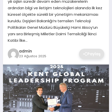
yılı aşkın süredir devam eden müzakerelerin
SIYASET
ardından bilgi ve iletişim teknolojileri alanında ilk kez
küresel ölçekte sürekli bir yönetişim mekanizması
SPOR
kuruldu. Dışişleri Bakanlığı’nı temsilen Teknoloji
Politikaları Genel Müdürü Büyükelçi Hami Aksoy’un
TEKNOLOJI
yanı sıra Birleşmiş Milletler Daimi Temsilciliği İkinci
Katibi İlke…
YAŞAM
admin
Paylaş
23 Ağustos 2025