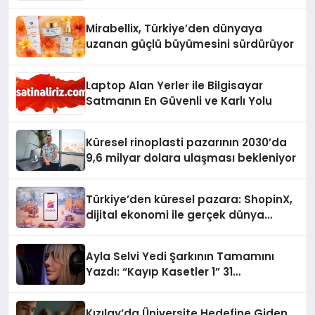
Yaman
Mirabellix, Türkiye’den dünyaya
uzanan güçlü büyümesini sürdürüyor
Laptop Alan Yerler ile Bilgisayar
Satmanın En Güvenli ve Karlı Yolu
Küresel rinoplasti pazarının 2030’da
9,6 milyar dolara ulaşması bekleniyor
Türkiye’den küresel pazara: ShopinX,
dijital ekonomi ile gerçek dünya
alışverişini bir araya getirmeyi
hedefliyor
Ayla Selvi Yedi Şarkının Tamamını
Yazdı: “Kayıp Kasetler 1” 31
Temmuz’da Yayında
Kızılay’da Üniversite Hedefine Giden