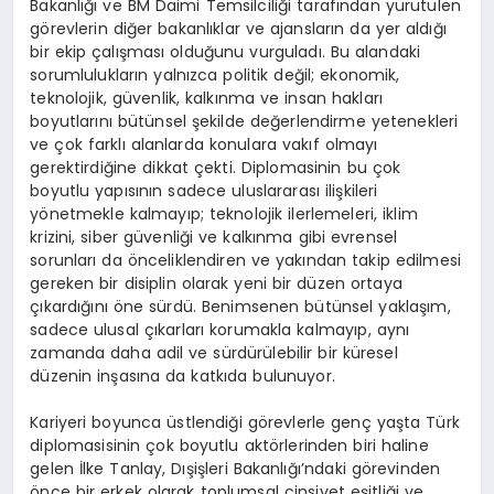
Bakanlığı ve BM Daimi Temsilciliği tarafından yürütülen
görevlerin diğer bakanlıklar ve ajansların da yer aldığı
bir ekip çalışması olduğunu vurguladı. Bu alandaki
sorumlulukların yalnızca politik değil; ekonomik,
teknolojik, güvenlik, kalkınma ve insan hakları
boyutlarını bütünsel şekilde değerlendirme yetenekleri
ve çok farklı alanlarda konulara vakıf olmayı
gerektirdiğine dikkat çekti. Diplomasinin bu çok
boyutlu yapısının sadece uluslararası ilişkileri
yönetmekle kalmayıp; teknolojik ilerlemeleri, iklim
krizini, siber güvenliği ve kalkınma gibi evrensel
sorunları da önceliklendiren ve yakından takip edilmesi
gereken bir disiplin olarak yeni bir düzen ortaya
çıkardığını öne sürdü. Benimsenen bütünsel yaklaşım,
sadece ulusal çıkarları korumakla kalmayıp, aynı
zamanda daha adil ve sürdürülebilir bir küresel
düzenin inşasına da katkıda bulunuyor.
Kariyeri boyunca üstlendiği görevlerle genç yaşta Türk
diplomasisinin çok boyutlu aktörlerinden biri haline
gelen İlke Tanlay, Dışişleri Bakanlığı’ndaki görevinden
önce bir erkek olarak toplumsal cinsiyet eşitliği ve