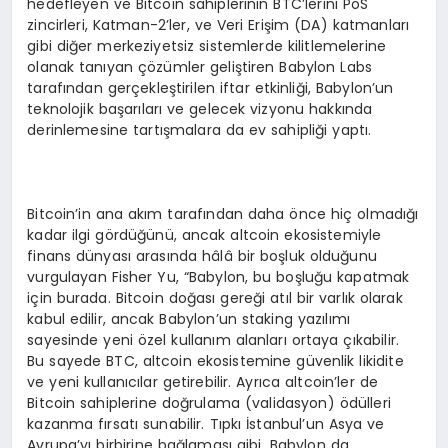
hedefleyen ve Bitcoin sahiplerinin BTC’lerini PoS
zincirleri, Katman-2’ler, ve Veri Erişim (DA) katmanları
gibi diğer merkeziyetsiz sistemlerde kilitlemelerine
olanak tanıyan çözümler geliştiren Babylon Labs
tarafından gerçekleştirilen iftar etkinliği, Babylon’un
teknolojik başarıları ve gelecek vizyonu hakkında
derinlemesine tartışmalara da ev sahipliği yaptı.
Bitcoin’in ana akım tarafından daha önce hiç olmadığı
kadar ilgi gördüğünü, ancak altcoin ekosistemiyle
finans dünyası arasında hâlâ bir boşluk olduğunu
vurgulayan Fisher Yu, “Babylon, bu boşluğu kapatmak
için burada. Bitcoin doğası gereği atıl bir varlık olarak
kabul edilir, ancak Babylon’un staking yazılımı
sayesinde yeni özel kullanım alanları ortaya çıkabilir.
Bu sayede BTC, altcoin ekosistemine güvenlik likidite
ve yeni kullanıcılar getirebilir. Ayrıca altcoin’ler de
Bitcoin sahiplerine doğrulama (validasyon) ödülleri
kazanma fırsatı sunabilir. Tıpkı İstanbul’un Asya ve
Avrupa’yı birbirine bağlaması gibi, Babylon da