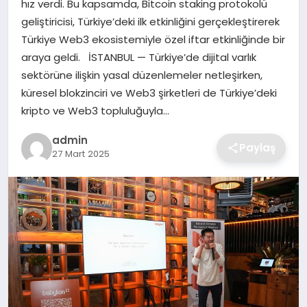
hız verdi. Bu kapsamda, Bitcoin staking protokolü
SIYASET
geliştiricisi, Türkiye’deki ilk etkinliğini gerçekleştirerek
Türkiye Web3 ekosistemiyle özel iftar etkinliğinde bir
SPOR
araya geldi. İSTANBUL — Türkiye’de dijital varlık
sektörüne ilişkin yasal düzenlemeler netleşirken,
TEKNOLOJI
küresel blokzinciri ve Web3 şirketleri de Türkiye’deki
kripto ve Web3 topluluğuyla…
YAŞAM
admin
Paylaş
27 Mart 2025