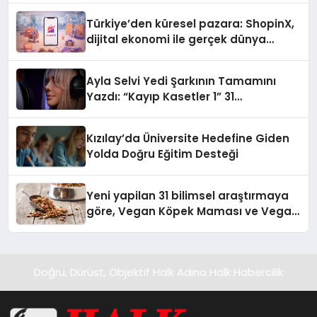
Türkiye’den küresel pazara: ShopinX,
dijital ekonomi ile gerçek dünya
alışverişini bir araya getirmeyi
hedefliyor
Ayla Selvi Yedi Şarkının Tamamını
Yazdı: “Kayıp Kasetler 1” 31
Temmuz’da Yayında
Kızılay’da Üniversite Hedefine Giden
Yolda Doğru Eğitim Desteği
Yeni yapilan 31 bilimsel araştırmaya
göre, Vegan Köpek Maması ve Vegan
Kedi Mamasının İyi Sindirildiğini
Ortaya Koydu
Doğru, Dürüst, Objektif Halk Adına Halk Habercilik