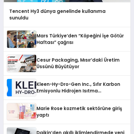
Tencent Hy3 dünya genelinde kullanıma
sunuldu
Mars Türkiye’den “Köpeğini İşe Götür
Haftası” çağrısı
Cesur Packaging, Mısır’daki Üretim
Üssünü Büyütüyor
Kleen-Hy-Dro-Gen Inc., Sıfır Karbon
Emisyonlu Hidrojen Isıtma
Teknolojisinde ISO ve TSSA
Düzenleyici Onaylarını Aldı
Marie Rose kozmetik sektörüne giriş
yaptı
Daikin’den akıllı iklimlendirmede yeni