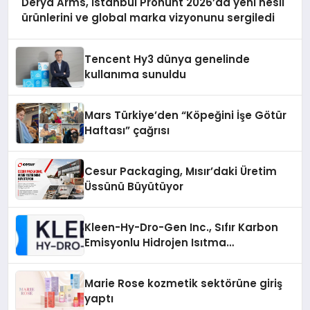
Derya Arms, İstanbul Prohunt 2026’da yeni nesil
ürünlerini ve global marka vizyonunu sergiledi
Tencent Hy3 dünya genelinde
kullanıma sunuldu
Mars Türkiye’den “Köpeğini İşe Götür
Haftası” çağrısı
Cesur Packaging, Mısır’daki Üretim
Üssünü Büyütüyor
Kleen-Hy-Dro-Gen Inc., Sıfır Karbon
Emisyonlu Hidrojen Isıtma
Teknolojisinde ISO ve TSSA
Düzenleyici Onaylarını Aldı
Marie Rose kozmetik sektörüne giriş
yaptı