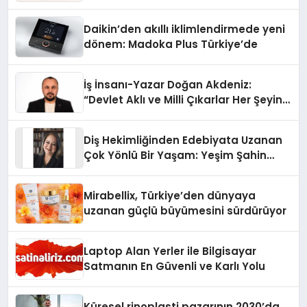
Daikin’den akıllı iklimlendirmede yeni
dönem: Madoka Plus Türkiye’de
İş İnsanı-Yazar Doğan Akdeniz:
“Devlet Aklı ve Milli Çıkarlar Her Şeyin
Üzerindedir”
Diş Hekimliğinden Edebiyata Uzanan
Çok Yönlü Bir Yaşam: Yeşim Şahin
Yaman
Mirabellix, Türkiye’den dünyaya
uzanan güçlü büyümesini sürdürüyor
Laptop Alan Yerler ile Bilgisayar
Satmanın En Güvenli ve Karlı Yolu
Küresel rinoplasti pazarının 2030’da