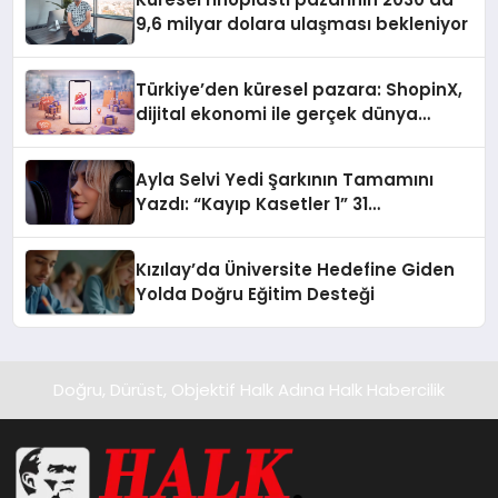
9,6 milyar dolara ulaşması bekleniyor
Türkiye’den küresel pazara: ShopinX,
dijital ekonomi ile gerçek dünya
alışverişini bir araya getirmeyi
hedefliyor
Ayla Selvi Yedi Şarkının Tamamını
Yazdı: “Kayıp Kasetler 1” 31
Temmuz’da Yayında
Kızılay’da Üniversite Hedefine Giden
Yolda Doğru Eğitim Desteği
Doğru, Dürüst, Objektif Halk Adına Halk Habercilik