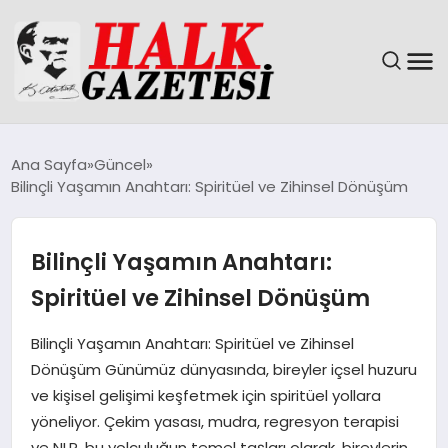
GÜNDEM
Ana Sayfa
Güncel
Bilinçli Yaşamın Anahtarı: Spiritüel ve Zihinsel Dönüşüm
DÜNYA
EĞITIM
Bilinçli Yaşamın Anahtarı:
Spiritüel ve Zihinsel Dönüşüm
EKONOMI
Bilinçli Yaşamın Anahtarı: Spiritüel ve Zihinsel
MAGAZIN
Dönüşüm Günümüz dünyasında, bireyler içsel huzuru
ve kişisel gelişimi keşfetmek için spiritüel yollara
SAĞLIK
yöneliyor. Çekim yasası, mudra, regresyon terapisi
ve NLP, bu yolculuğun temel taşları olarak, bireylerin