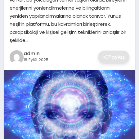
SIYASET
enerjilerini yönlendirmelerine ve bilinçaltlarını
yeniden yapılandırmalarına olanak tanıyor. Yunus
SPOR
Yeşil’in platformu, bu kavramları birleştirerek,
parapsikoloji ve kişisel gelişim tekniklerini anlaşılır bir
TEKNOLOJI
şekilde…
YAŞAM
admin
Paylaş
18 Eylül 2025