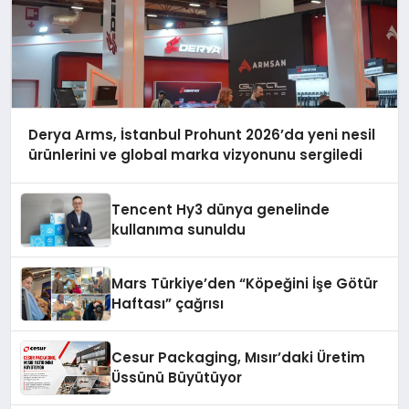
Derya Arms, İstanbul Prohunt 2026’da yeni nesil
ürünlerini ve global marka vizyonunu sergiledi
Tencent Hy3 dünya genelinde
kullanıma sunuldu
Mars Türkiye’den “Köpeğini İşe Götür
Haftası” çağrısı
Cesur Packaging, Mısır’daki Üretim
Üssünü Büyütüyor