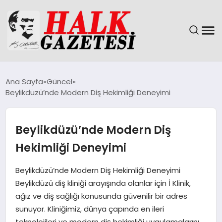
GÜNDEM
Ana Sayfa
Güncel
Beylikdüzü’nde Modern Diş Hekimliği Deneyimi
DÜNYA
EĞITIM
Beylikdüzü’nde Modern Diş
Hekimliği Deneyimi
EKONOMI
Beylikdüzü’nde Modern Diş Hekimliği Deneyimi
MAGAZIN
Beylikdüzü diş kliniği arayışında olanlar için İ Klinik,
ağız ve diş sağlığı konusunda güvenilir bir adres
SAĞLIK
sunuyor. Kliniğimiz, dünya çapında en ileri
teknolojileri ve modern diş hekimliği uygulamalarını