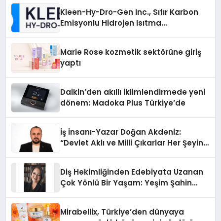
Kleen-Hy-Dro-Gen Inc., Sıfır Karbon
Emisyonlu Hidrojen Isıtma
Teknolojisinde ISO ve TSSA
Düzenleyici Onaylarını Aldı
Marie Rose kozmetik sektörüne giriş
yaptı
Daikin’den akıllı iklimlendirmede yeni
dönem: Madoka Plus Türkiye’de
İş İnsanı-Yazar Doğan Akdeniz:
“Devlet Aklı ve Milli Çıkarlar Her Şeyin
Üzerindedir”
Diş Hekimliğinden Edebiyata Uzanan
Çok Yönlü Bir Yaşam: Yeşim Şahin
Yaman
Mirabellix, Türkiye’den dünyaya