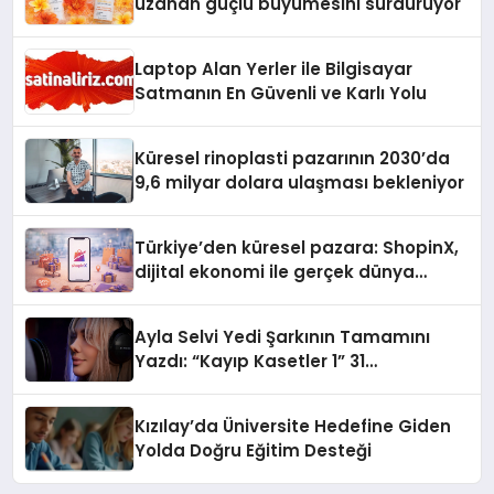
uzanan güçlü büyümesini sürdürüyor
Laptop Alan Yerler ile Bilgisayar
Satmanın En Güvenli ve Karlı Yolu
Küresel rinoplasti pazarının 2030’da
9,6 milyar dolara ulaşması bekleniyor
Türkiye’den küresel pazara: ShopinX,
dijital ekonomi ile gerçek dünya
alışverişini bir araya getirmeyi
hedefliyor
Ayla Selvi Yedi Şarkının Tamamını
Yazdı: “Kayıp Kasetler 1” 31
Temmuz’da Yayında
Kızılay’da Üniversite Hedefine Giden
Yolda Doğru Eğitim Desteği