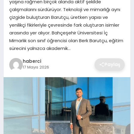
yaşına rağmen birçok alanda aktif şekilde
SIYASET
çalışmalarını sürdürüyor. Teknoloji ve mimarlığı aynı
çizgide buluşturan Barutçu, üretken yapısı ve
SPOR
yenilikçi fikirleriyle çevresinde fark oluşturan isimler
arasında yer alıyor. Bahçeşehir Üniversitesi İç
TEKNOLOJI
Mimarlık son sınıf öğrencisi olan Berk Barutçu, eğitim
sürecini yalnızca akademik…
YAŞAM
haberci
Paylaş
17 Mayıs 2026