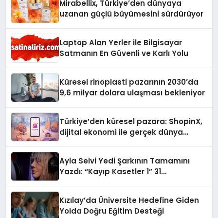
Mirabellix, Türkiye’den dünyaya
uzanan güçlü büyümesini sürdürüyor
Laptop Alan Yerler ile Bilgisayar
Satmanın En Güvenli ve Karlı Yolu
Küresel rinoplasti pazarının 2030’da
9,6 milyar dolara ulaşması bekleniyor
Türkiye’den küresel pazara: ShopinX,
dijital ekonomi ile gerçek dünya
alışverişini bir araya getirmeyi
hedefliyor
Ayla Selvi Yedi Şarkının Tamamını
Yazdı: “Kayıp Kasetler 1” 31
Temmuz’da Yayında
Kızılay’da Üniversite Hedefine Giden
Yolda Doğru Eğitim Desteği