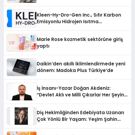
Kleen-Hy-Dro-Gen Inc., Sıfır Karbon
Emisyonlu Hidrojen Isıtma
Teknolojisinde ISO ve TSSA
Düzenleyici Onaylarını Aldı
Marie Rose kozmetik sektörüne giriş
yaptı
Daikin’den akıllı iklimlendirmede yeni
dönem: Madoka Plus Türkiye’de
İş İnsanı-Yazar Doğan Akdeniz:
“Devlet Aklı ve Milli Çıkarlar Her Şeyin
Üzerindedir”
Diş Hekimliğinden Edebiyata Uzanan
Çok Yönlü Bir Yaşam: Yeşim Şahin
Yaman