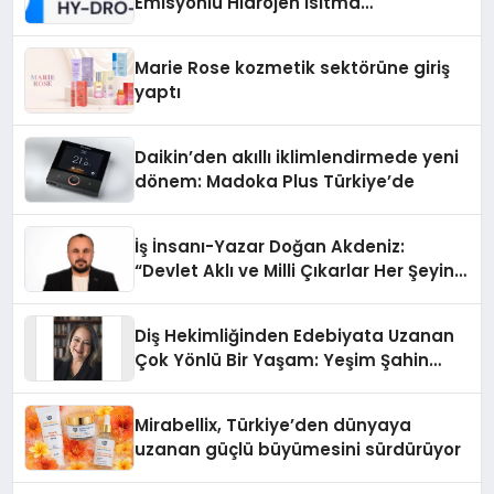
Emisyonlu Hidrojen Isıtma
Teknolojisinde ISO ve TSSA
Düzenleyici Onaylarını Aldı
Marie Rose kozmetik sektörüne giriş
yaptı
Daikin’den akıllı iklimlendirmede yeni
dönem: Madoka Plus Türkiye’de
İş İnsanı-Yazar Doğan Akdeniz:
“Devlet Aklı ve Milli Çıkarlar Her Şeyin
Üzerindedir”
Diş Hekimliğinden Edebiyata Uzanan
Çok Yönlü Bir Yaşam: Yeşim Şahin
Yaman
Mirabellix, Türkiye’den dünyaya
uzanan güçlü büyümesini sürdürüyor