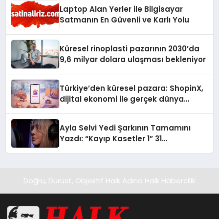
Laptop Alan Yerler ile Bilgisayar
Satmanın En Güvenli ve Karlı Yolu
Küresel rinoplasti pazarının 2030’da
9,6 milyar dolara ulaşması bekleniyor
Türkiye’den küresel pazara: ShopinX,
dijital ekonomi ile gerçek dünya
alışverişini bir araya getirmeyi
hedefliyor
Ayla Selvi Yedi Şarkının Tamamını
Yazdı: “Kayıp Kasetler 1” 31
Temmuz’da Yayında
Doğru, Dürüst, Objektif Halk Adına Halk Habercilik