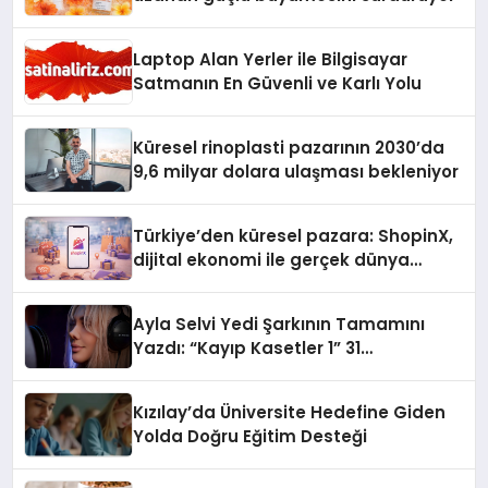
Laptop Alan Yerler ile Bilgisayar
Satmanın En Güvenli ve Karlı Yolu
Küresel rinoplasti pazarının 2030’da
9,6 milyar dolara ulaşması bekleniyor
Türkiye’den küresel pazara: ShopinX,
dijital ekonomi ile gerçek dünya
alışverişini bir araya getirmeyi
hedefliyor
Ayla Selvi Yedi Şarkının Tamamını
Yazdı: “Kayıp Kasetler 1” 31
Temmuz’da Yayında
Kızılay’da Üniversite Hedefine Giden
Yolda Doğru Eğitim Desteği