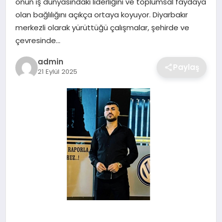
onun iş dünyasındaki liderliğini ve toplumsal faydaya
SIYASET
olan bağlılığını açıkça ortaya koyuyor. Diyarbakır
merkezli olarak yürüttüğü çalışmalar, şehirde ve
SPOR
çevresinde…
TEKNOLOJI
admin
Paylaş
21 Eylül 2025
YAŞAM