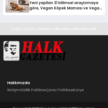
Yeni yapilan 31 bilimsel araştırmaya
göre, Vegan Köpek Maması ve Vegan
Kedi Mamasının İyi Sindirildiğini
Ortaya Koydu
Doğru, Dürüst, Objektif Halk Adına Halk Habercilik
Hakkımızda
İletişim
Gizlilik Politikası
Çerez Politikası
Künye