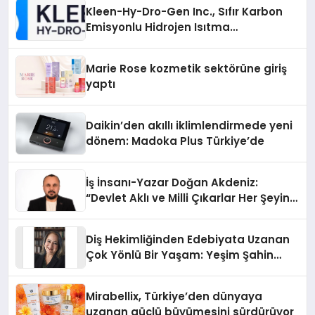
Kleen-Hy-Dro-Gen Inc., Sıfır Karbon
Emisyonlu Hidrojen Isıtma
Teknolojisinde ISO ve TSSA
Düzenleyici Onaylarını Aldı
Marie Rose kozmetik sektörüne giriş
yaptı
Daikin’den akıllı iklimlendirmede yeni
dönem: Madoka Plus Türkiye’de
İş İnsanı-Yazar Doğan Akdeniz:
“Devlet Aklı ve Milli Çıkarlar Her Şeyin
Üzerindedir”
Diş Hekimliğinden Edebiyata Uzanan
Çok Yönlü Bir Yaşam: Yeşim Şahin
Yaman
Mirabellix, Türkiye’den dünyaya
uzanan güçlü büyümesini sürdürüyor