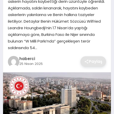
askerin hayatını kaybettiği derin üzüntüyle öğrenildi.
SIYASET
Açıklamada, saldırı kınanarak, hayatını kaybeden
askerlerin yakınlarına ve Benin halkına taziyeler
SPOR
iletiliyor. Detaylar Benin Hükümet Sözcüsü Wilfried
Leandre Houngbedji’nin 17 Nisan’da yaptığı
TEKNOLOJI
açıklamaya göre, Burkina Faso ile Nijer sınırında
bulunan “W Milli Parkı’nda” gerçekleşen terör
YAŞAM
saldırısında 54…
haberci
Paylaş
25 Nisan 2025