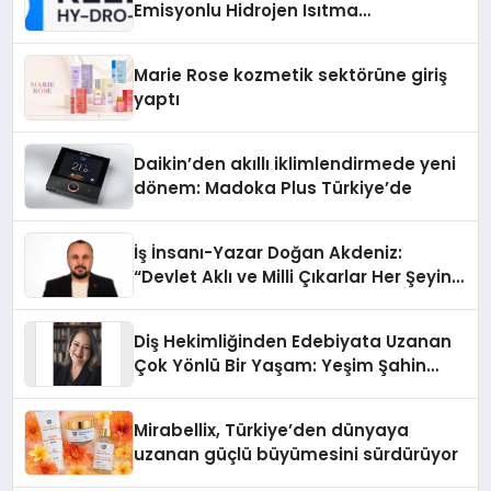
Emisyonlu Hidrojen Isıtma
Teknolojisinde ISO ve TSSA
Düzenleyici Onaylarını Aldı
Marie Rose kozmetik sektörüne giriş
yaptı
Daikin’den akıllı iklimlendirmede yeni
dönem: Madoka Plus Türkiye’de
İş İnsanı-Yazar Doğan Akdeniz:
“Devlet Aklı ve Milli Çıkarlar Her Şeyin
Üzerindedir”
Diş Hekimliğinden Edebiyata Uzanan
Çok Yönlü Bir Yaşam: Yeşim Şahin
Yaman
Mirabellix, Türkiye’den dünyaya
uzanan güçlü büyümesini sürdürüyor