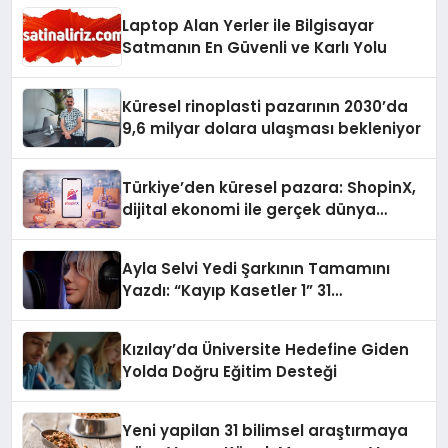
Laptop Alan Yerler ile Bilgisayar
Satmanın En Güvenli ve Karlı Yolu
Küresel rinoplasti pazarının 2030’da
9,6 milyar dolara ulaşması bekleniyor
Türkiye’den küresel pazara: ShopinX,
dijital ekonomi ile gerçek dünya
alışverişini bir araya getirmeyi
hedefliyor
Ayla Selvi Yedi Şarkının Tamamını
Yazdı: “Kayıp Kasetler 1” 31
Temmuz’da Yayında
Kızılay’da Üniversite Hedefine Giden
Yolda Doğru Eğitim Desteği
Yeni yapilan 31 bilimsel araştırmaya