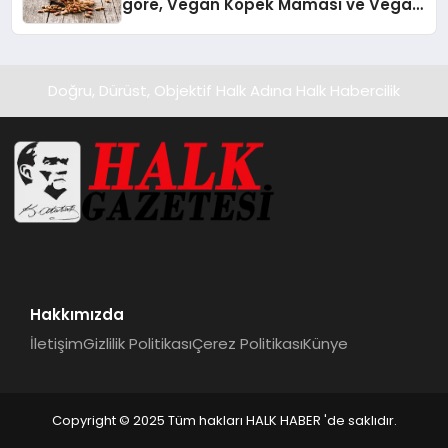
göre, Vegan Köpek Maması ve Vegan
Kedi Mamasının İyi Sindirildiğini
Ortaya Koydu
Doğru, Dürüst, Objektif Halk Adına Halk Habercilik
Hakkımızda
İletişim
Gizlilik Politikası
Çerez Politikası
Künye
Copyright © 2025 Tüm hakları HALK HABER 'de saklıdır.