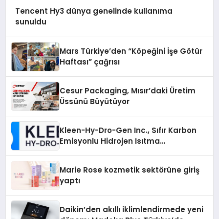
Tencent Hy3 dünya genelinde kullanıma
sunuldu
Mars Türkiye’den “Köpeğini İşe Götür
Haftası” çağrısı
Cesur Packaging, Mısır’daki Üretim
Üssünü Büyütüyor
Kleen-Hy-Dro-Gen Inc., Sıfır Karbon
Emisyonlu Hidrojen Isıtma
Teknolojisinde ISO ve TSSA
Düzenleyici Onaylarını Aldı
Marie Rose kozmetik sektörüne giriş
yaptı
Daikin’den akıllı iklimlendirmede yeni