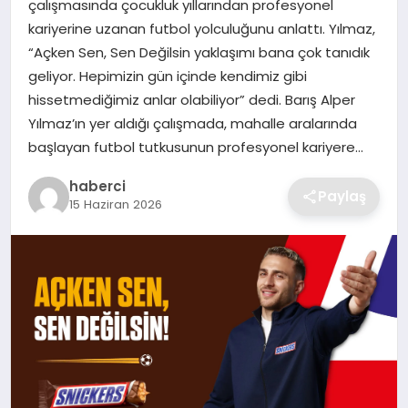
çalışmasında çocukluk yıllarından profesyonel
SIYASET
kariyerine uzanan futbol yolculuğunu anlattı. Yılmaz,
“Açken Sen, Sen Değilsin yaklaşımı bana çok tanıdık
SPOR
geliyor. Hepimizin gün içinde kendimiz gibi
hissetmediğimiz anlar olabiliyor” dedi. Barış Alper
TEKNOLOJI
Yılmaz’ın yer aldığı çalışmada, mahalle aralarında
başlayan futbol tutkusunun profesyonel kariyere…
YAŞAM
haberci
Paylaş
15 Haziran 2026