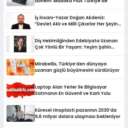
dönem: Madoka Plus Türkiye’de
İş İnsanı-Yazar Doğan Akdeniz:
“Devlet Aklı ve Milli Çıkarlar Her Şeyin
Üzerindedir”
Diş Hekimliğinden Edebiyata Uzanan
Çok Yönlü Bir Yaşam: Yeşim Şahin
Yaman
Mirabellix, Türkiye’den dünyaya
uzanan güçlü büyümesini sürdürüyor
Laptop Alan Yerler ile Bilgisayar
Satmanın En Güvenli ve Karlı Yolu
Küresel rinoplasti pazarının 2030’da
9,6 milyar dolara ulaşması bekleniyor