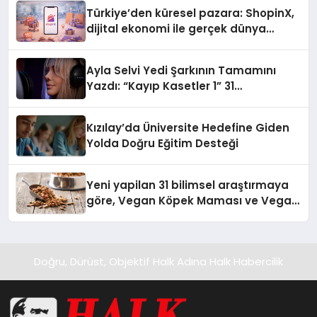
Türkiye’den küresel pazara: ShopinX,
dijital ekonomi ile gerçek dünya
alışverişini bir araya getirmeyi
hedefliyor
Ayla Selvi Yedi Şarkının Tamamını
Yazdı: “Kayıp Kasetler 1” 31
Temmuz’da Yayında
Kızılay’da Üniversite Hedefine Giden
Yolda Doğru Eğitim Desteği
Yeni yapilan 31 bilimsel araştırmaya
göre, Vegan Köpek Maması ve Vegan
Kedi Mamasının İyi Sindirildiğini
Ortaya Koydu
Doğru, Dürüst, Objektif Halk Adına Halk Habercilik