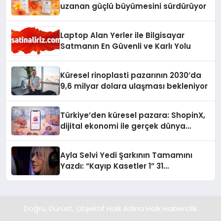
uzanan güçlü büyümesini sürdürüyor
Laptop Alan Yerler ile Bilgisayar
Satmanın En Güvenli ve Karlı Yolu
Küresel rinoplasti pazarının 2030’da
9,6 milyar dolara ulaşması bekleniyor
Türkiye’den küresel pazara: ShopinX,
dijital ekonomi ile gerçek dünya
alışverişini bir araya getirmeyi
hedefliyor
Ayla Selvi Yedi Şarkının Tamamını
Yazdı: “Kayıp Kasetler 1” 31
Temmuz’da Yayında
Doğru, Dürüst, Objektif Halk Adına Halk Habercilik