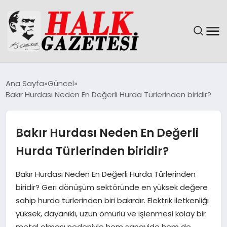
GÜNDEM
Ana Sayfa
Güncel
Bakır Hurdası Neden En Değerli Hurda Türlerinden biridir?
DÜNYA
EĞITIM
Bakır Hurdası Neden En Değerli
Hurda Türlerinden biridir?
EKONOMI
Bakır Hurdası Neden En Değerli Hurda Türlerinden
MAGAZIN
biridir? Geri dönüşüm sektöründe en yüksek değere
sahip hurda türlerinden biri bakırdır. Elektrik iletkenliği
SAĞLIK
yüksek, dayanıklı, uzun ömürlü ve işlenmesi kolay bir
metal olması nedeniyle hem sanayide hem de