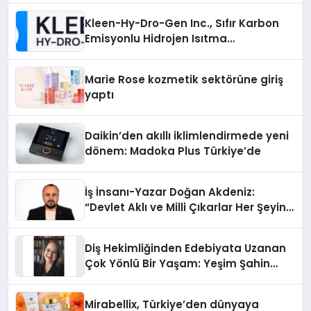
Kleen-Hy-Dro-Gen Inc., Sıfır Karbon
Emisyonlu Hidrojen Isıtma
Teknolojisinde ISO ve TSSA
Düzenleyici Onaylarını Aldı
Marie Rose kozmetik sektörüne giriş
yaptı
Daikin’den akıllı iklimlendirmede yeni
dönem: Madoka Plus Türkiye’de
İş İnsanı-Yazar Doğan Akdeniz:
“Devlet Aklı ve Milli Çıkarlar Her Şeyin
Üzerindedir”
Diş Hekimliğinden Edebiyata Uzanan
Çok Yönlü Bir Yaşam: Yeşim Şahin
Yaman
Mirabellix, Türkiye’den dünyaya