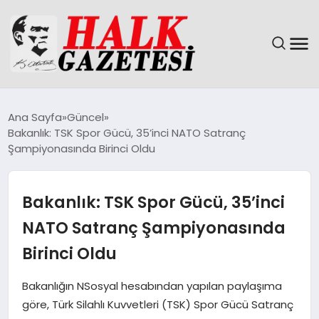
GÜNDEM
Ana Sayfa
Güncel
Bakanlık: TSK Spor Gücü, 35’inci NATO Satranç
DÜNYA
Şampiyonasında Birinci Oldu
EĞITIM
Bakanlık: TSK Spor Gücü, 35’inci
EKONOMI
NATO Satranç Şampiyonasında
Birinci Oldu
MAGAZIN
Bakanlığın NSosyal hesabından yapılan paylaşıma
SAĞLIK
göre, Türk Silahlı Kuvvetleri (TSK) Spor Gücü Satranç