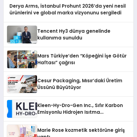
Derya Arms, İstanbul Prohunt 2026’da yeni nesil
ürünlerini ve global marka vizyonunu sergiledi
Tencent Hy3 dünya genelinde
kullanıma sunuldu
Mars Türkiye’den “Köpeğini İşe Götür
Haftası” çağrısı
Cesur Packaging, Mısır’daki Üretim
Üssünü Büyütüyor
Kleen-Hy-Dro-Gen Inc., Sıfır Karbon
Emisyonlu Hidrojen Isıtma
Teknolojisinde ISO ve TSSA
Düzenleyici Onaylarını Aldı
Marie Rose kozmetik sektörüne giriş
yaptı