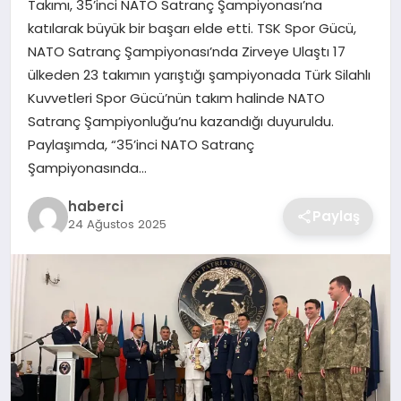
Takımı, 35’inci NATO Satranç Şampiyonası’na
SIYASET
katılarak büyük bir başarı elde etti. TSK Spor Gücü,
NATO Satranç Şampiyonası’nda Zirveye Ulaştı 17
SPOR
ülkeden 23 takımın yarıştığı şampiyonada Türk Silahlı
Kuvvetleri Spor Gücü’nün takım halinde NATO
TEKNOLOJI
Satranç Şampiyonluğu’nu kazandığı duyuruldu.
Paylaşımda, “35’inci NATO Satranç
YAŞAM
Şampiyonasında…
haberci
Paylaş
24 Ağustos 2025