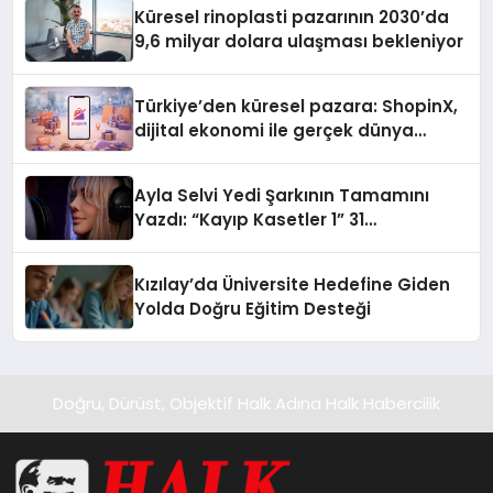
Küresel rinoplasti pazarının 2030’da
9,6 milyar dolara ulaşması bekleniyor
Türkiye’den küresel pazara: ShopinX,
dijital ekonomi ile gerçek dünya
alışverişini bir araya getirmeyi
hedefliyor
Ayla Selvi Yedi Şarkının Tamamını
Yazdı: “Kayıp Kasetler 1” 31
Temmuz’da Yayında
Kızılay’da Üniversite Hedefine Giden
Yolda Doğru Eğitim Desteği
Doğru, Dürüst, Objektif Halk Adına Halk Habercilik