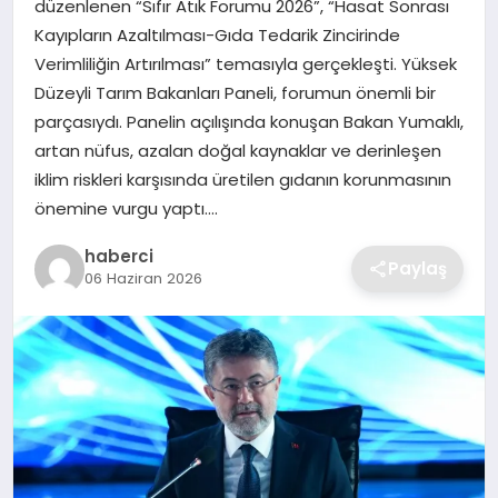
düzenlenen “Sıfır Atık Forumu 2026”, “Hasat Sonrası
SIYASET
Kayıpların Azaltılması-Gıda Tedarik Zincirinde
Verimliliğin Artırılması” temasıyla gerçekleşti. Yüksek
SPOR
Düzeyli Tarım Bakanları Paneli, forumun önemli bir
parçasıydı. Panelin açılışında konuşan Bakan Yumaklı,
TEKNOLOJI
artan nüfus, azalan doğal kaynaklar ve derinleşen
iklim riskleri karşısında üretilen gıdanın korunmasının
YAŞAM
önemine vurgu yaptı….
haberci
Paylaş
06 Haziran 2026