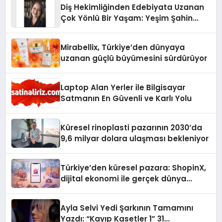
Diş Hekimliğinden Edebiyata Uzanan
Çok Yönlü Bir Yaşam: Yeşim Şahin
Yaman
Mirabellix, Türkiye’den dünyaya
uzanan güçlü büyümesini sürdürüyor
Laptop Alan Yerler ile Bilgisayar
Satmanın En Güvenli ve Karlı Yolu
Küresel rinoplasti pazarının 2030’da
9,6 milyar dolara ulaşması bekleniyor
Türkiye’den küresel pazara: ShopinX,
dijital ekonomi ile gerçek dünya
alışverişini bir araya getirmeyi
hedefliyor
Ayla Selvi Yedi Şarkının Tamamını
Yazdı: “Kayıp Kasetler 1” 31