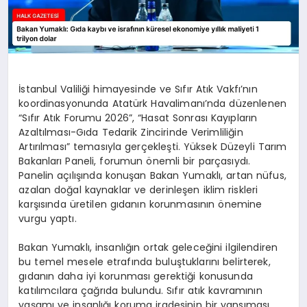
İstanbul Valiliği himayesinde ve Sıfır Atık Vakfı’nın
koordinasyonunda Atatürk Havalimanı’nda düzenlenen
“Sıfır Atık Forumu 2026”, “Hasat Sonrası Kayıpların
Azaltılması-Gıda Tedarik Zincirinde Verimliliğin
Artırılması” temasıyla gerçekleşti. Yüksek Düzeyli Tarım
Bakanları Paneli, forumun önemli bir parçasıydı.
Panelin açılışında konuşan Bakan Yumaklı, artan nüfus,
azalan doğal kaynaklar ve derinleşen iklim riskleri
karşısında üretilen gıdanın korunmasının önemine
vurgu yaptı.
Bakan Yumaklı, insanlığın ortak geleceğini ilgilendiren
bu temel mesele etrafında buluştuklarını belirterek,
gıdanın daha iyi korunması gerektiği konusunda
katılımcılara çağrıda bulundu. Sıfır atık kavramının
yaşamı ve insanlığı koruma iradesinin bir yansıması