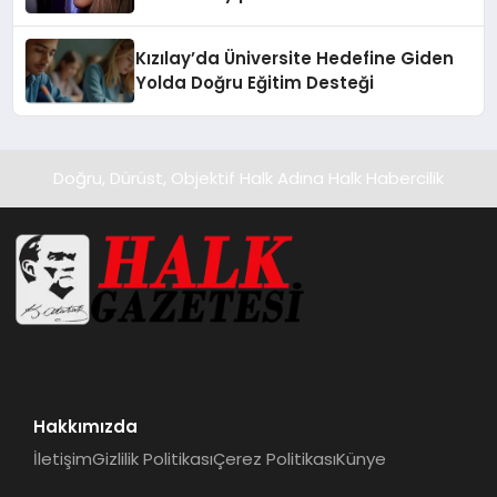
Temmuz’da Yayında
Kızılay’da Üniversite Hedefine Giden
Yolda Doğru Eğitim Desteği
Doğru, Dürüst, Objektif Halk Adına Halk Habercilik
Hakkımızda
İletişim
Gizlilik Politikası
Çerez Politikası
Künye