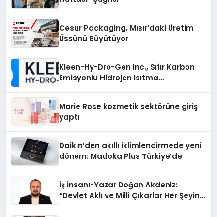
Cesur Packaging, Mısır’daki Üretim
Üssünü Büyütüyor
Kleen-Hy-Dro-Gen Inc., Sıfır Karbon
Emisyonlu Hidrojen Isıtma
Teknolojisinde ISO ve TSSA
Düzenleyici Onaylarını Aldı
Marie Rose kozmetik sektörüne giriş
yaptı
Daikin’den akıllı iklimlendirmede yeni
dönem: Madoka Plus Türkiye’de
İş İnsanı-Yazar Doğan Akdeniz:
“Devlet Aklı ve Milli Çıkarlar Her Şeyin
Üzerindedir”