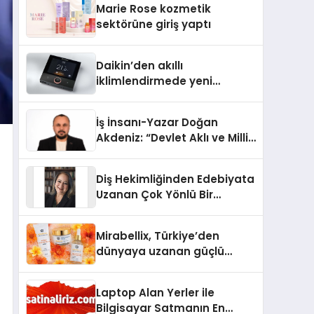
Marie Rose kozmetik
Aldı
sektörüne giriş yaptı
Daikin’den akıllı
iklimlendirmede yeni
dönem: Madoka Plus
Türkiye’de
İş İnsanı-Yazar Doğan
Akdeniz: “Devlet Aklı ve Milli
Çıkarlar Her Şeyin
Üzerindedir”
Diş Hekimliğinden Edebiyata
Uzanan Çok Yönlü Bir
Yaşam: Yeşim Şahin Yaman
Mirabellix, Türkiye’den
dünyaya uzanan güçlü
büyümesini sürdürüyor
Laptop Alan Yerler ile
Bilgisayar Satmanın En