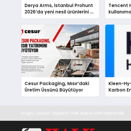
Derya Arms, İstanbul Prohunt
Tencent 
2026’da yeni nesil ürünlerini ve
kullanım
global marka vizyonunu
sergiledi
Cesur Packaging, Mısır’daki
Kleen-Hy-
Üretim Üssünü Büyütüyor
Karbon Em
Isıtma Te
TSSA Düze
Aldı
Doğru, Dürüst, Objektif Halk Adına Halk Habercilik