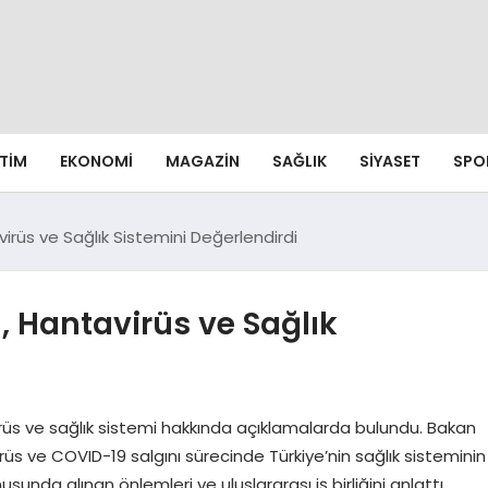
ITIM
EKONOMI
MAGAZIN
SAĞLIK
SIYASET
SPO
rüs ve Sağlık Sistemini Değerlendirdi
Hantavirüs ve Sağlık
üs ve sağlık sistemi hakkında açıklamalarda bulundu. Bakan
s ve COVID-19 salgını sürecinde Türkiye’nin sağlık sisteminin
unda alınan önlemleri ve uluslararası iş birliğini anlattı.