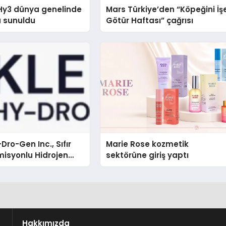
Hy3 dünya genelinde
Mars Türkiye’den “Köpeğini İş
a sunuldu
Götür Haftası” çağrısı
Dro-Gen Inc., Sıfır
Marie Rose kozmetik
isyonlu Hidrojen
sektörüne giriş yaptı
knolojisinde ISO ve
nleyici Onaylarını
Hakkımızda