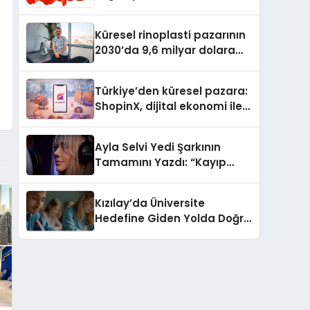
Güvenli ve Karlı Yolu
Küresel rinoplasti pazarının
2030’da 9,6 milyar dolara
ulaşması bekleniyor
Türkiye’den küresel pazara:
ShopinX, dijital ekonomi ile
gerçek dünya alışverişini bir
araya getirmeyi hedefliyor
Ayla Selvi Yedi Şarkının
Tamamını Yazdı: “Kayıp
Kasetler 1” 31 Temmuz’da
Yayında
Kızılay’da Üniversite
Hedefine Giden Yolda Doğru
Eğitim Desteği