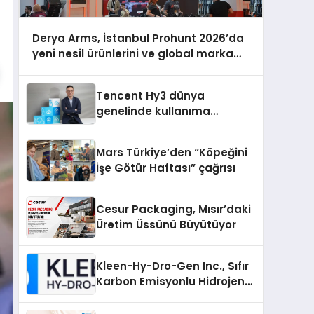
Derya Arms, İstanbul Prohunt 2026’da
yeni nesil ürünlerini ve global marka
vizyonunu sergiledi
Tencent Hy3 dünya
genelinde kullanıma
sunuldu
Mars Türkiye’den “Köpeğini
İşe Götür Haftası” çağrısı
Cesur Packaging, Mısır’daki
Üretim Üssünü Büyütüyor
Kleen-Hy-Dro-Gen Inc., Sıfır
Karbon Emisyonlu Hidrojen
Isıtma Teknolojisinde ISO ve
TSSA Düzenleyici Onaylarını