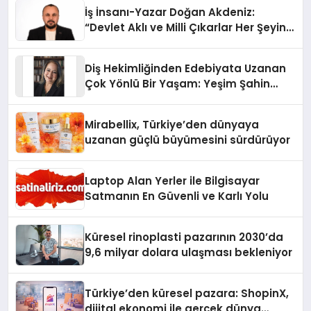
İş İnsanı-Yazar Doğan Akdeniz:
“Devlet Aklı ve Milli Çıkarlar Her Şeyin
Üzerindedir”
Diş Hekimliğinden Edebiyata Uzanan
Çok Yönlü Bir Yaşam: Yeşim Şahin
Yaman
Mirabellix, Türkiye’den dünyaya
uzanan güçlü büyümesini sürdürüyor
Laptop Alan Yerler ile Bilgisayar
Satmanın En Güvenli ve Karlı Yolu
Küresel rinoplasti pazarının 2030’da
9,6 milyar dolara ulaşması bekleniyor
Türkiye’den küresel pazara: ShopinX,
dijital ekonomi ile gerçek dünya