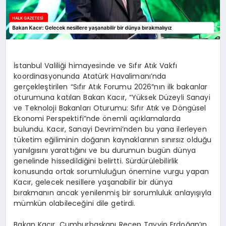
İstanbul Valiliği himayesinde ve Sıfır Atık Vakfı
koordinasyonunda Atatürk Havalimanı’nda
gerçekleştirilen “Sıfır Atık Forumu 2026″nın ilk bakanlar
oturumuna katılan Bakan Kacır, “Yüksek Düzeyli Sanayi
ve Teknoloji Bakanları Oturumu: Sıfır Atık ve Döngüsel
Ekonomi Perspektifi”nde önemli açıklamalarda
bulundu. Kacır, Sanayi Devrimi’nden bu yana ilerleyen
tüketim eğiliminin doğanın kaynaklarının sınırsız olduğu
yanılgısını yarattığını ve bu durumun bugün dünya
genelinde hissedildiğini belirtti. Sürdürülebilirlik
konusunda ortak sorumluluğun önemine vurgu yapan
Kacır, gelecek nesillere yaşanabilir bir dünya
bırakmanın ancak yenilenmiş bir sorumluluk anlayışıyla
mümkün olabileceğini dile getirdi.
Bakan Kacır, Cumhurbaşkanı Recep Tayyip Erdoğan’ın