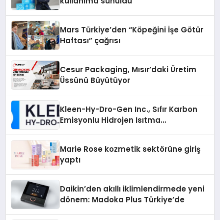
kullanıma sunuldu
Mars Türkiye’den “Köpeğini İşe Götür
Haftası” çağrısı
Cesur Packaging, Mısır’daki Üretim
Üssünü Büyütüyor
Kleen-Hy-Dro-Gen Inc., Sıfır Karbon
Emisyonlu Hidrojen Isıtma
Teknolojisinde ISO ve TSSA
Düzenleyici Onaylarını Aldı
Marie Rose kozmetik sektörüne giriş
yaptı
Daikin’den akıllı iklimlendirmede yeni
dönem: Madoka Plus Türkiye’de