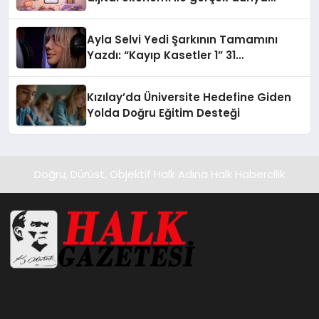
alışverişini bir araya getirmeyi
hedefliyor
Ayla Selvi Yedi Şarkının Tamamını
Yazdı: “Kayıp Kasetler 1” 31
Temmuz’da Yayında
Kızılay’da Üniversite Hedefine Giden
Yolda Doğru Eğitim Desteği
Doğru, Dürüst, Objektif Halk Adına Halk Habercilik