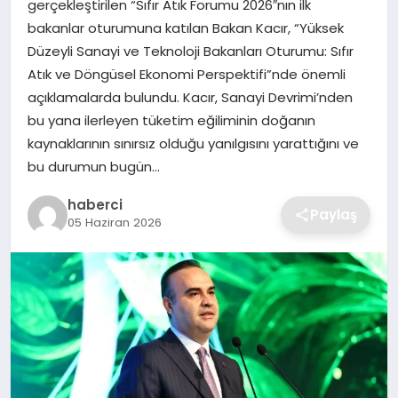
gerçekleştirilen “Sıfır Atık Forumu 2026″nın ilk
SIYASET
bakanlar oturumuna katılan Bakan Kacır, “Yüksek
Düzeyli Sanayi ve Teknoloji Bakanları Oturumu: Sıfır
SPOR
Atık ve Döngüsel Ekonomi Perspektifi”nde önemli
açıklamalarda bulundu. Kacır, Sanayi Devrimi’nden
TEKNOLOJI
bu yana ilerleyen tüketim eğiliminin doğanın
kaynaklarının sınırsız olduğu yanılgısını yarattığını ve
YAŞAM
bu durumun bugün…
haberci
Paylaş
05 Haziran 2026