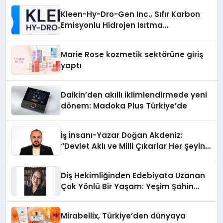
Kleen-Hy-Dro-Gen Inc., Sıfır Karbon
Emisyonlu Hidrojen Isıtma
Teknolojisinde ISO ve TSSA
Düzenleyici Onaylarını Aldı
Marie Rose kozmetik sektörüne giriş
yaptı
Daikin’den akıllı iklimlendirmede yeni
dönem: Madoka Plus Türkiye’de
İş İnsanı-Yazar Doğan Akdeniz:
“Devlet Aklı ve Milli Çıkarlar Her Şeyin
Üzerindedir”
Diş Hekimliğinden Edebiyata Uzanan
Çok Yönlü Bir Yaşam: Yeşim Şahin
Yaman
Mirabellix, Türkiye’den dünyaya