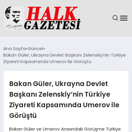
GÜNDEM
Ana Sayfa
Güncel
Bakan Güler, Ukrayna Devlet Başkanı Zelenskiy’nin Türkiye
DÜNYA
Ziyareti Kapsamında Umerov ile Görüştü
EĞITIM
Bakan Güler, Ukrayna Devlet
EKONOMI
Başkanı Zelenskiy’nin Türkiye
Ziyareti Kapsamında Umerov ile
MAGAZIN
Görüştü
SAĞLIK
Bakan Güler ve Umerov Arasındaki Görüşme Türkiye