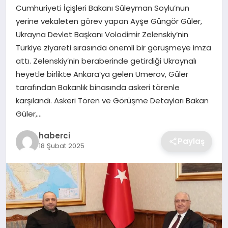
SIYASET
Cumhuriyeti İçişleri Bakanı Süleyman Soylu’nun
yerine vekaleten görev yapan Ayşe Güngör Güler,
SPOR
Ukrayna Devlet Başkanı Volodimir Zelenskiy’nin
Türkiye ziyareti sırasında önemli bir görüşmeye imza
TEKNOLOJI
attı. Zelenskiy’nin beraberinde getirdiği Ukraynalı
heyetle birlikte Ankara’ya gelen Umerov, Güler
YAŞAM
tarafından Bakanlık binasında askeri törenle
karşılandı. Askeri Tören ve Görüşme Detayları Bakan
Güler,…
haberci
Paylaş
18 Şubat 2025