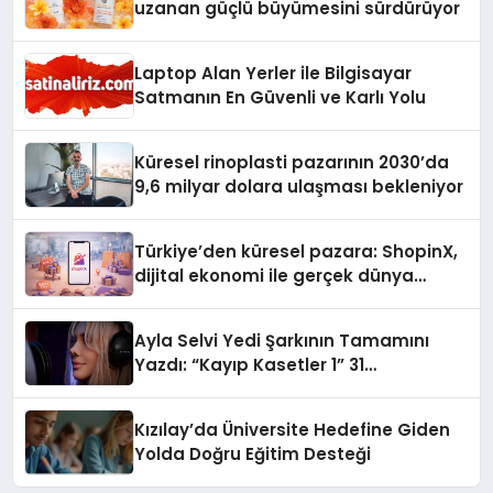
uzanan güçlü büyümesini sürdürüyor
Laptop Alan Yerler ile Bilgisayar
Satmanın En Güvenli ve Karlı Yolu
Küresel rinoplasti pazarının 2030’da
9,6 milyar dolara ulaşması bekleniyor
Türkiye’den küresel pazara: ShopinX,
dijital ekonomi ile gerçek dünya
alışverişini bir araya getirmeyi
hedefliyor
Ayla Selvi Yedi Şarkının Tamamını
Yazdı: “Kayıp Kasetler 1” 31
Temmuz’da Yayında
Kızılay’da Üniversite Hedefine Giden
Yolda Doğru Eğitim Desteği