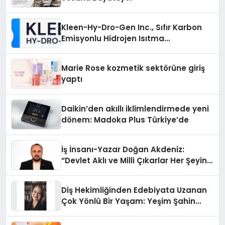
Kleen-Hy-Dro-Gen Inc., Sıfır Karbon
Emisyonlu Hidrojen Isıtma
Teknolojisinde ISO ve TSSA
Düzenleyici Onaylarını Aldı
Marie Rose kozmetik sektörüne giriş
yaptı
Daikin’den akıllı iklimlendirmede yeni
dönem: Madoka Plus Türkiye’de
İş İnsanı-Yazar Doğan Akdeniz:
“Devlet Aklı ve Milli Çıkarlar Her Şeyin
Üzerindedir”
Diş Hekimliğinden Edebiyata Uzanan
Çok Yönlü Bir Yaşam: Yeşim Şahin
Yaman