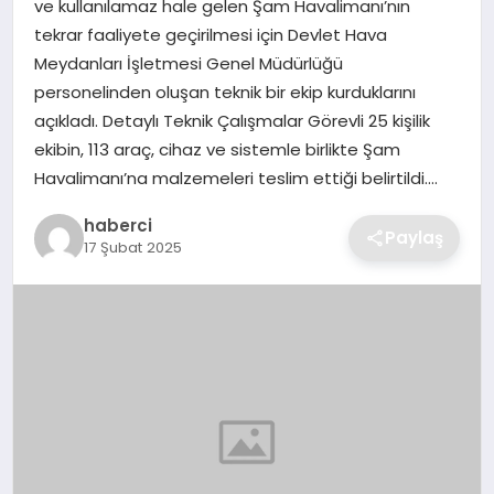
ve kullanılamaz hale gelen Şam Havalimanı’nın
SIYASET
tekrar faaliyete geçirilmesi için Devlet Hava
Meydanları İşletmesi Genel Müdürlüğü
SPOR
personelinden oluşan teknik bir ekip kurduklarını
açıkladı. Detaylı Teknik Çalışmalar Görevli 25 kişilik
TEKNOLOJI
ekibin, 113 araç, cihaz ve sistemle birlikte Şam
Havalimanı’na malzemeleri teslim ettiği belirtildi….
YAŞAM
haberci
Paylaş
17 Şubat 2025