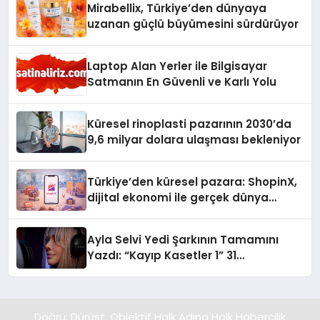
Mirabellix, Türkiye’den dünyaya
uzanan güçlü büyümesini sürdürüyor
Laptop Alan Yerler ile Bilgisayar
Satmanın En Güvenli ve Karlı Yolu
Küresel rinoplasti pazarının 2030’da
9,6 milyar dolara ulaşması bekleniyor
Türkiye’den küresel pazara: ShopinX,
dijital ekonomi ile gerçek dünya
alışverişini bir araya getirmeyi
hedefliyor
Ayla Selvi Yedi Şarkının Tamamını
Yazdı: “Kayıp Kasetler 1” 31
Temmuz’da Yayında
Doğru, Dürüst, Objektif Halk Adına Halk Habercilik