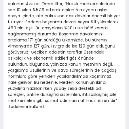
bulunan Avukat Ömer İlter, “Hukuk mahkemelerinde
son 10 yılda %57,9 artarak açılan 5 milyonu aşkın
dosya içinde, aile hukukuna dair davalar önemli bir yer
tutuyor. Sadece boşanma davası sayısı %11 yükselerek
460 bini aştı. Bu dosyaların %30’u ise hâlâ karara
bağlanmamış durumda. Boşanma davalarının
ortalama 171 gün sürdüğü ülkemizde, bu sürenin
Almanya’da 127 gün, İsviçre’de ise 120 gün olduğunu
görüyoruz. Geciken adaletin taraflar üzerindeki
psikolojik ve ekonomik etkileri göz önünde
bulundurulduğunda, yalnızca kanun metninin değil,
yargılama usullerinin ve dava süreçlerinin de çağdaş
normlara göre yeniden yapılandırılması kaçınılmaz
hale geliyor. Bu nedenle, Medeni Kanun’un ikinci
yüzyılına hazırlanırken yapay zeka destekli adli
süreçler, online duruşma sistemleri, ihtisaslaşmış aile
mahkemeleri gibi somut adımların atılması elzemdir”
ifadelerini kullandı.