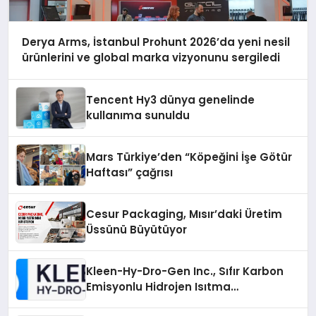
Derya Arms, İstanbul Prohunt 2026’da yeni nesil
ürünlerini ve global marka vizyonunu sergiledi
Tencent Hy3 dünya genelinde
kullanıma sunuldu
Mars Türkiye’den “Köpeğini İşe Götür
Haftası” çağrısı
Cesur Packaging, Mısır’daki Üretim
Üssünü Büyütüyor
Kleen-Hy-Dro-Gen Inc., Sıfır Karbon
Emisyonlu Hidrojen Isıtma
Teknolojisinde ISO ve TSSA