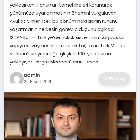
SIYASET
yaklaşırken, Kanun’un temel ilkeleri korunarak
günümüze uyarlanmasının önemini vurgulayan
SPOR
Avukat Ömer İlter, bu dönüm noktasının ruhunu
yaşatmanın herkesin görevi olduğunu açıkladı.
TEKNOLOJI
İSTANBUL — Türkiye’de hukuk sisteminin çağdaş bir
yapıya kavuşmasında mihenk taşı olan Türk Medeni
YAŞAM
Kanunu’nun yürürlüğe girişinin 100. yıldönümü
yaklaşıyor. İsviçre Medeni Kanunu esas…
admin
Paylaş
25 Nisan 2025