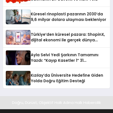
Küresel rinoplasti pazarının 2030’da
9,6 milyar dolara ulaşması bekleniyor
Türkiye’den küresel pazara: ShopinX,
dijital ekonomi ile gerçek dünya
alışverişini bir araya getirmeyi
hedefliyor
Ayla Selvi Yedi Şarkının Tamamını
Yazdı: “Kayıp Kasetler 1” 31
Temmuz’da Yayında
Kızılay’da Üniversite Hedefine Giden
Yolda Doğru Eğitim Desteği
Doğru, Dürüst, Objektif Halk Adına Halk Habercilik