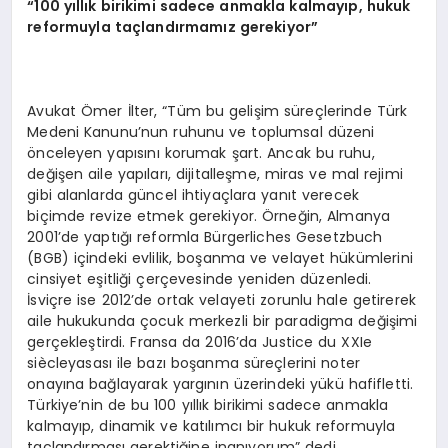
“100 yıllık birikimi sadece anmakla kalmayıp, hukuk
reformuyla taçlandırmamız gerekiyor”
Avukat Ömer İlter, “Tüm bu gelişim süreçlerinde Türk
Medeni Kanunu’nun ruhunu ve toplumsal düzeni
önceleyen yapısını korumak şart. Ancak bu ruhu,
değişen aile yapıları, dijitalleşme, miras ve mal rejimi
gibi alanlarda güncel ihtiyaçlara yanıt verecek
biçimde revize etmek gerekiyor. Örneğin, Almanya
2001’de yaptığı reformla Bürgerliches Gesetzbuch
(BGB) içindeki evlilik, boşanma ve velayet hükümlerini
cinsiyet eşitliği çerçevesinde yeniden düzenledi.
İsviçre ise 2012’de ortak velayeti zorunlu hale getirerek
aile hukukunda çocuk merkezli bir paradigma değişimi
gerçekleştirdi. Fransa da 2016’da Justice du XXIe
siècleyasası ile bazı boşanma süreçlerini noter
onayına bağlayarak yargının üzerindeki yükü hafifletti.
Türkiye’nin de bu 100 yıllık birikimi sadece anmakla
kalmayıp, dinamik ve katılımcı bir hukuk reformuyla
taçlandırması gerektiğine inanıyorum” dedi.