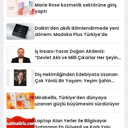
Düzenleyici Onaylarını Aldı
Marie Rose kozmetik sektörüne giriş
yaptı
Daikin’den akıllı iklimlendirmede yeni
dönem: Madoka Plus Türkiye’de
İş İnsanı-Yazar Doğan Akdeniz:
“Devlet Aklı ve Milli Çıkarlar Her Şeyin
Üzerindedir”
Diş Hekimliğinden Edebiyata Uzanan
Çok Yönlü Bir Yaşam: Yeşim Şahin
Yaman
Mirabellix, Türkiye’den dünyaya
uzanan güçlü büyümesini sürdürüyor
Laptop Alan Yerler ile Bilgisayar
Satmanın En Güvenli ve Karlı Yolu