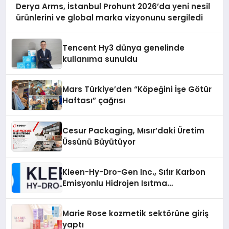
Derya Arms, İstanbul Prohunt 2026’da yeni nesil
ürünlerini ve global marka vizyonunu sergiledi
Tencent Hy3 dünya genelinde
kullanıma sunuldu
Mars Türkiye’den “Köpeğini İşe Götür
Haftası” çağrısı
Cesur Packaging, Mısır’daki Üretim
Üssünü Büyütüyor
Kleen-Hy-Dro-Gen Inc., Sıfır Karbon
Emisyonlu Hidrojen Isıtma
Teknolojisinde ISO ve TSSA
Düzenleyici Onaylarını Aldı
Marie Rose kozmetik sektörüne giriş
yaptı