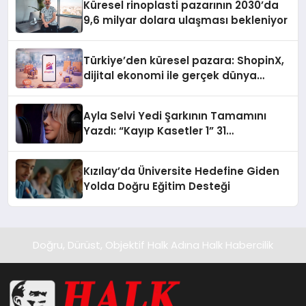
Küresel rinoplasti pazarının 2030’da
9,6 milyar dolara ulaşması bekleniyor
Türkiye’den küresel pazara: ShopinX,
dijital ekonomi ile gerçek dünya
alışverişini bir araya getirmeyi
hedefliyor
Ayla Selvi Yedi Şarkının Tamamını
Yazdı: “Kayıp Kasetler 1” 31
Temmuz’da Yayında
Kızılay’da Üniversite Hedefine Giden
Yolda Doğru Eğitim Desteği
Doğru, Dürüst, Objektif Halk Adına Halk Habercilik