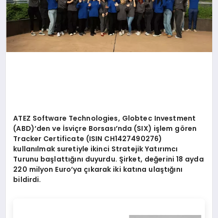
ATEZ Software Technologies, Globtec Investment
(ABD)
’
den ve İsviçre Borsası’nda (SIX) iş
lem g
ö
ren
Tracker Certificate (ISIN CH1427490276)
kullanılmak suretiyle ikinci Stratejik Yatırımcı
Turunu başlattığını duyurdu. Ş
irket, de
ğerini 18 ayda
220 milyon Euro
’
ya çıkarak iki katına ulaştığını
bildirdi.