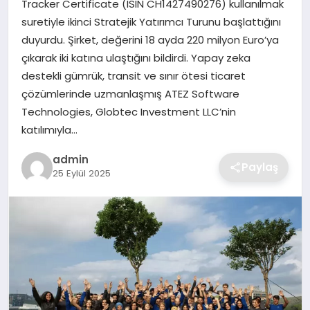
Tracker Certificate (ISIN CH1427490276) kullanılmak
SIYASET
suretiyle ikinci Stratejik Yatırımcı Turunu başlattığını
duyurdu. Şirket, değerini 18 ayda 220 milyon Euro’ya
SPOR
çıkarak iki katına ulaştığını bildirdi. Yapay zeka
destekli gümrük, transit ve sınır ötesi ticaret
TEKNOLOJI
çözümlerinde uzmanlaşmış ATEZ Software
Technologies, Globtec Investment LLC’nin
YAŞAM
katılımıyla…
admin
Paylaş
25 Eylül 2025