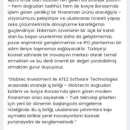
– hem doğrudan taahhüt hem de İsviçre Borsası’nda
işlem gören yenilikçi bir finansman ürünü aracılığıyla –
vizyonumuzu pekiştiriyor ve uluslararası ticareti yapay
zeka çözümlerimizle dönüştürme kararlılığımızı
güçlendiriyor. Ekibimizin özverisinin bir açık bir kanıtı
olan bu başarı ürünlerimizi daha da geliştirmemizi,
pazar erişimimizi genişletmemizi ve IPO planlarımızı bir
adım ileriye taşımamızı sağlayacaktır. Türkiye’yi
küresel sahnede bir inovasyon merkezi olarak temsil
etmekten ve bu denli önemli bir değeri yaratabilmiş
olmaktan gurur duyuyoruz.
“Globtec Investment ile ATEZ Software Technologies
arasındaki stratejik iş birliği – Globtec’in doğrudan
katılımı ve İsviçre Borsası’nda işlem gören modern
finansman aracı sayesinde – Türk teknoloji şirketleri
için yeni bir dönemin başlangıcını simgeleme
niteliğinde. Bu iş birliği, uluslararası yatırımlara kapı
açmakla birlikte yerel inovasyonların küresel
potansiyelini de sergilemektedir.”