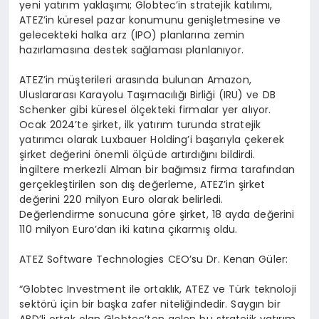
yeni yatırım yaklaşımı; Globtec’in stratejik katılımı,
ATEZ’in küresel pazar konumunu genişletmesine ve
gelecekteki halka arz (IPO) planlarına zemin
hazırlamasına destek sağlaması planlanıyor.
ATEZ’in müşterileri arasında bulunan Amazon,
Uluslararası Karayolu Taşımacılığı Birliği (IRU) ve DB
Schenker gibi küresel ölçekteki firmalar yer alıyor.
Ocak 2024’te şirket, ilk yatırım turunda stratejik
yatırımcı olarak Luxbauer Holding’i başarıyla çekerek
şirket değerini önemli ölçüde artırdığını bildirdi.
İngiltere merkezli Alman bir bağımsız firma tarafından
gerçekleştirilen son dış değerleme, ATEZ’in şirket
değerini 220 milyon Euro olarak belirledi.
Değerlendirme sonucuna göre şirket, 18 ayda değerini
110 milyon Euro’dan iki katına çıkarmış oldu.
ATEZ Software Technologies CEO’su Dr. Kenan Güler:
“Globtec Investment ile ortaklık, ATEZ ve Türk teknoloji
sektörü için bir başka zafer niteliğindedir. Saygın bir
ABD’li ortak olan Globtec’ten gelen bu stratejik yatırım