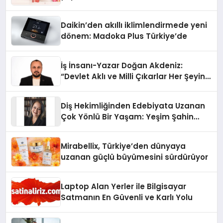
Daikin’den akıllı iklimlendirmede yeni
dönem: Madoka Plus Türkiye’de
İş İnsanı-Yazar Doğan Akdeniz:
“Devlet Aklı ve Milli Çıkarlar Her Şeyin
Üzerindedir”
Diş Hekimliğinden Edebiyata Uzanan
Çok Yönlü Bir Yaşam: Yeşim Şahin
Yaman
Mirabellix, Türkiye’den dünyaya
uzanan güçlü büyümesini sürdürüyor
Laptop Alan Yerler ile Bilgisayar
Satmanın En Güvenli ve Karlı Yolu