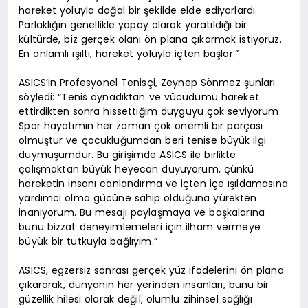
hareket yoluyla doğal bir şekilde elde ediyorlardı.
Parlaklığın genellikle yapay olarak yaratıldığı bir
kültürde, biz gerçek olanı ön plana çıkarmak istiyoruz.
En anlamlı ışıltı, hareket yoluyla içten başlar.”
ASICS’in Profesyonel Tenisçi, Zeynep Sönmez şunları
söyledi: “Tenis oynadıktan ve vücudumu hareket
ettirdikten sonra hissettiğim duyguyu çok seviyorum.
Spor hayatımın her zaman çok önemli bir parçası
olmuştur ve çocukluğumdan beri tenise büyük ilgi
duymuşumdur. Bu girişimde ASICS ile birlikte
çalışmaktan büyük heyecan duyuyorum, çünkü
hareketin insanı canlandırma ve içten içe ışıldamasına
yardımcı olma gücüne sahip olduğuna yürekten
inanıyorum. Bu mesajı paylaşmaya ve başkalarına
bunu bizzat deneyimlemeleri için ilham vermeye
büyük bir tutkuyla bağlıyım.”
ASICS, egzersiz sonrası gerçek yüz ifadelerini ön plana
çıkararak, dünyanın her yerinden insanları, bunu bir
güzellik hilesi olarak değil, olumlu zihinsel sağlığı