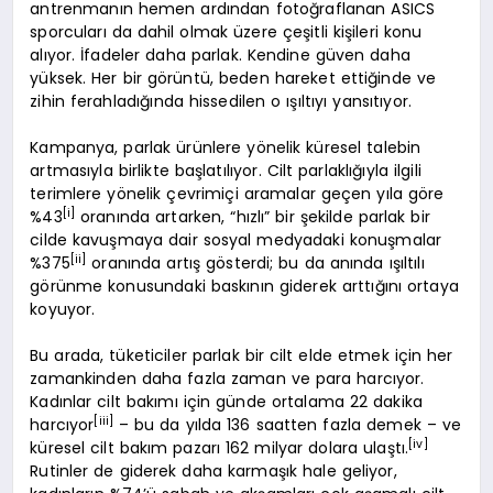
antrenmanın hemen ardından fotoğraflanan ASICS
sporcuları da dahil olmak üzere çeşitli kişileri konu
alıyor. İfadeler daha parlak. Kendine güven daha
yüksek. Her bir görüntü, beden hareket ettiğinde ve
zihin ferahladığında hissedilen o ışıltıyı yansıtıyor.
Kampanya, parlak ürünlere yönelik küresel talebin
artmasıyla birlikte başlatılıyor. Cilt parlaklığıyla ilgili
terimlere yönelik çevrimiçi aramalar geçen yıla göre
[i]
%43
oranında artarken, “hızlı” bir şekilde parlak bir
cilde kavuşmaya dair sosyal medyadaki konuşmalar
[ii]
%375
oranında artış gösterdi; bu da anında ışıltılı
görünme konusundaki baskının giderek arttığını ortaya
koyuyor.
Bu arada, tüketiciler parlak bir cilt elde etmek için her
zamankinden daha fazla zaman ve para harcıyor.
Kadınlar cilt bakımı için günde ortalama 22 dakika
[iii]
harcıyor
– bu da yılda 136 saatten fazla demek – ve
[iv]
küresel cilt bakım pazarı 162 milyar dolara ulaştı.
Rutinler de giderek daha karmaşık hale geliyor,