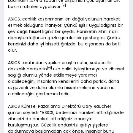
kadınların %74’ü sabah ve akşamları çok aşamalı cilt
[v]
bakım rutinleri uyguluyor.
ASICS, canlılık kazanmanın en doğal yolunun hareket
etmek olduğuna inanıyor. Çünkü ışıltı, uyguladığınız bir
şey değil, hissettiğiniz bir şeydir. Hareketin zihni nasıl
dönüştürdüğünün gözle görülür bir göstergesi Çünkü
kendinizi daha iyi hissettiğinizde, bu dışarıdan da belli
olur.
ASICS tarafından yapılan araştırmalar, sadece 15
[vi]
dakikalık hareketin
ruh halini iyileştirmeye ve zihinsel
sağlığı olumlu yönde etkilemeye yardımcı
olabileceğini, insanların kendilerini daha parlak, daha
özgüvenli ve daha olumlu hissetmelerine yardımcı
olabileceğini göstermektedir.
ASICS Küresel Pazarlama Direktörü Gary Raucher
şunları söyledi: “ASICS, bedeninizi hareket ettirdiğinizde
zihninizi de hareket ettirdiğiniz inancıyla
kuruluşmuştur. Güzellik endüstrisi ışıltıyı şişelere
doldurmaya başlamadan çok önce, insanlar bunu