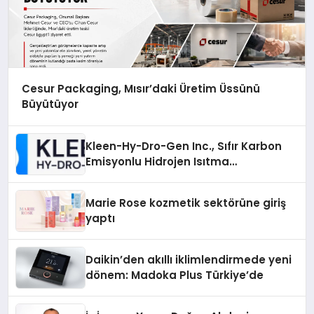
Cesur Packaging, Mısır’daki Üretim Üssünü
Büyütüyor
Kleen-Hy-Dro-Gen Inc., Sıfır Karbon
Emisyonlu Hidrojen Isıtma
Teknolojisinde ISO ve TSSA
Düzenleyici Onaylarını Aldı
Marie Rose kozmetik sektörüne giriş
yaptı
Daikin’den akıllı iklimlendirmede yeni
dönem: Madoka Plus Türkiye’de