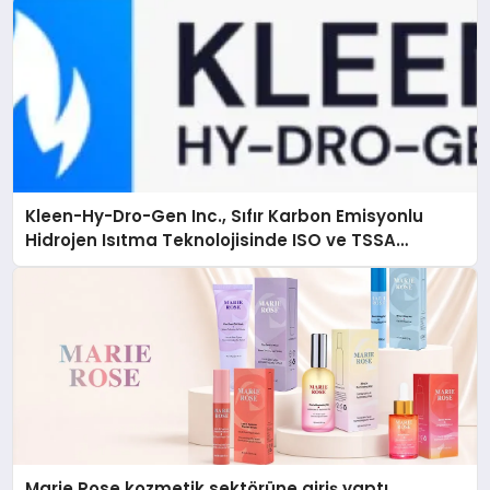
Kleen-Hy-Dro-Gen Inc., Sıfır Karbon Emisyonlu
Hidrojen Isıtma Teknolojisinde ISO ve TSSA
Düzenleyici Onaylarını Aldı
Marie Rose kozmetik sektörüne giriş yaptı