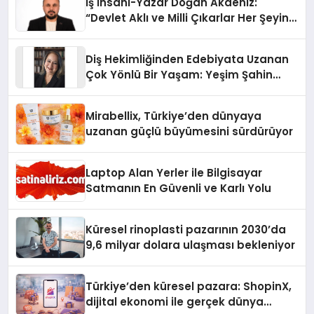
İş İnsanı-Yazar Doğan Akdeniz:
“Devlet Aklı ve Milli Çıkarlar Her Şeyin
Üzerindedir”
Diş Hekimliğinden Edebiyata Uzanan
Çok Yönlü Bir Yaşam: Yeşim Şahin
Yaman
Mirabellix, Türkiye’den dünyaya
uzanan güçlü büyümesini sürdürüyor
Laptop Alan Yerler ile Bilgisayar
Satmanın En Güvenli ve Karlı Yolu
Küresel rinoplasti pazarının 2030’da
9,6 milyar dolara ulaşması bekleniyor
Türkiye’den küresel pazara: ShopinX,
dijital ekonomi ile gerçek dünya