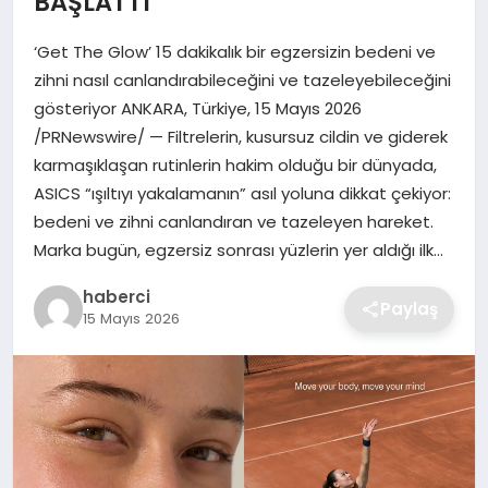
BAŞLATTI
SIYASET
‘Get The Glow’ 15 dakikalık bir egzersizin bedeni ve
SPOR
zihni nasıl canlandırabileceğini ve tazeleyebileceğini
gösteriyor ANKARA, Türkiye, 15 Mayıs 2026
TEKNOLOJI
/PRNewswire/ — Filtrelerin, kusursuz cildin ve giderek
karmaşıklaşan rutinlerin hakim olduğu bir dünyada,
YAŞAM
ASICS “ışıltıyı yakalamanın” asıl yoluna dikkat çekiyor:
bedeni ve zihni canlandıran ve tazeleyen hareket.
Marka bugün, egzersiz sonrası yüzlerin yer aldığı ilk…
haberci
Paylaş
15 Mayıs 2026