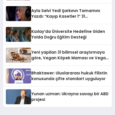
alışverişini bir araya getirmeyi
hedefliyor
Ayla Selvi Yedi Şarkının Tamamını
Yazdı: “Kayıp Kasetler 1” 31
Temmuz’da Yayında
Kızılay’da Üniversite Hedefine Giden
Yolda Doğru Eğitim Desteği
Yeni yapilan 31 bilimsel araştırmaya
göre, Vegan Köpek Maması ve Vegan
Kedi Mamasının İyi Sindirildiğini
Ortaya Koydu
Bhaktawer: Uluslararası hukuk Filistin
konusunda çifte standart uyguluyor
Yunan uzman: Ukrayna savaşı bir ABD
projesi